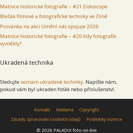
Matnice historické fotografie – #21 Eidoscope
Blešák filmové a fotografické techniky ve Zlíně
Pozvánka na akci Umění nás spojuje 2026
Matnice historické fotografie – #20 Kdy fotografie
vyměkly?
Ukradená technika
Sledujte
seznam ukradené techniky
. Napište nám,
pokud vám byl ukraden foťák nebo příslušenství.
Kontakt
Reklama
Copyright
Zásady zpracování osobních údajů
Podmínky inzerce
© 2026 PALADIX foto-on-line