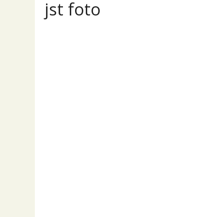
jst foto
Přehled
Příspěvky
Komentáře
Sigma
PRODEJ
Sigma 85mm f/