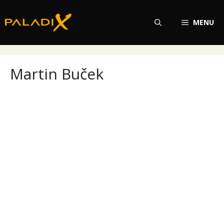
Přeskočit
na
MENU
obsah
Martin Buček
Martin Buček