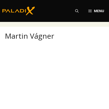
Přeskočit
na
MENU
obsah
Martin Vágner
Martin Vágner