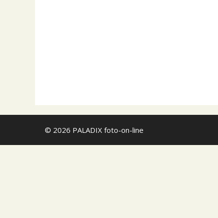
Pořád dobře slou
sRGB prostor zob
najděte na webu
Kompletní…
Zadavatel
Lokalita
Michal Mecner
Hlavní město Pra
© 2026 PALADIX foto-on-line