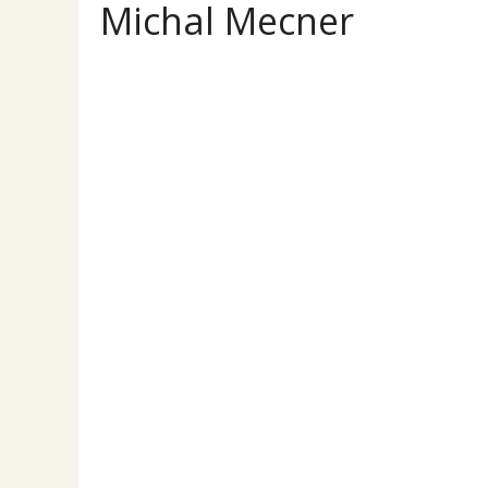
Michal Mecner
Mich
Přehled
Příspěvky
Komentáře
ostatní
PRODEJ
Monitor EIZO 
(
11. 7. 2026
13:2