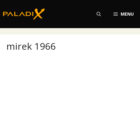
Přeskočit
na
MENU
obsah
mirek 1966
mirek 1966