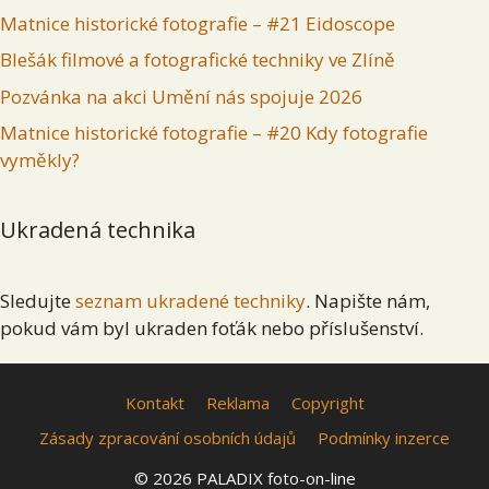
Matnice historické fotografie – #21 Eidoscope
Blešák filmové a fotografické techniky ve Zlíně
Pozvánka na akci Umění nás spojuje 2026
Matnice historické fotografie – #20 Kdy fotografie
vyměkly?
Ukradená technika
Sledujte
seznam ukradené techniky
. Napište nám,
pokud vám byl ukraden foťák nebo příslušenství.
Kontakt
Reklama
Copyright
Zásady zpracování osobních údajů
Podmínky inzerce
© 2026 PALADIX foto-on-line