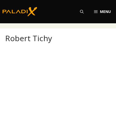
Přeskočit
na
MENU
obsah
Robert Tichy
Robert Tichy