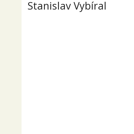
Stanislav Vybíral
Stani
Přehled
Příspěvky
Komentáře
Canon
PRODEJ
Canon EF 16-3