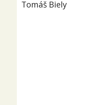
Tomáš Biely
To
Přehled
Příspěvky
Komentáře
Sony
PRODEJ
Sony A7C II te