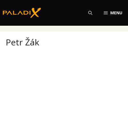
Přeskočit
na
MENU
obsah
Petr Žák
Petr Žák