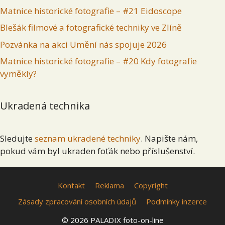
Matnice historické fotografie – #21 Eidoscope
Blešák filmové a fotografické techniky ve Zlíně
Pozvánka na akci Umění nás spojuje 2026
Matnice historické fotografie – #20 Kdy fotografie
vyměkly?
Ukradená technika
Sledujte
seznam ukradené techniky
. Napište nám,
pokud vám byl ukraden foťák nebo příslušenství.
Kontakt
Reklama
Copyright
Zásady zpracování osobních údajů
Podmínky inzerce
© 2026 PALADIX foto-on-line