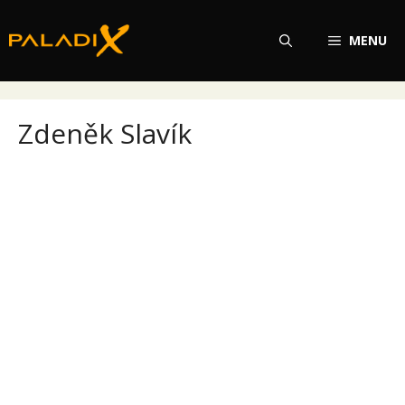
Přeskočit
na
MENU
obsah
Zdeněk Slavík
Zdeněk Slavík