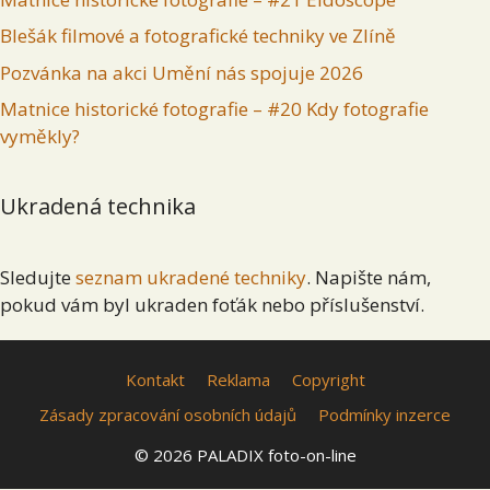
Blešák filmové a fotografické techniky ve Zlíně
Pozvánka na akci Umění nás spojuje 2026
Matnice historické fotografie – #20 Kdy fotografie
vyměkly?
Ukradená technika
Sledujte
seznam ukradené techniky
. Napište nám,
pokud vám byl ukraden foťák nebo příslušenství.
Kontakt
Reklama
Copyright
Zásady zpracování osobních údajů
Podmínky inzerce
© 2026 PALADIX foto-on-line