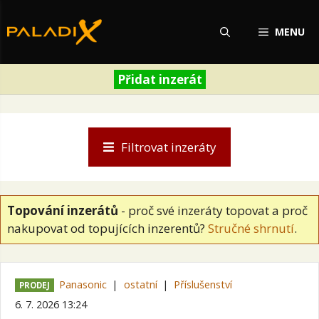
Přeskočit
na
MENU
obsah
Přidat inzerát
Filtrovat inzeráty
Topování inzerátů
- proč své inzeráty topovat a proč
nakupovat od topujících inzerentů?
Stručné shrnutí
.
Panasonic
ostatní
Příslušenství
PRODEJ
6. 7. 2026 13:24