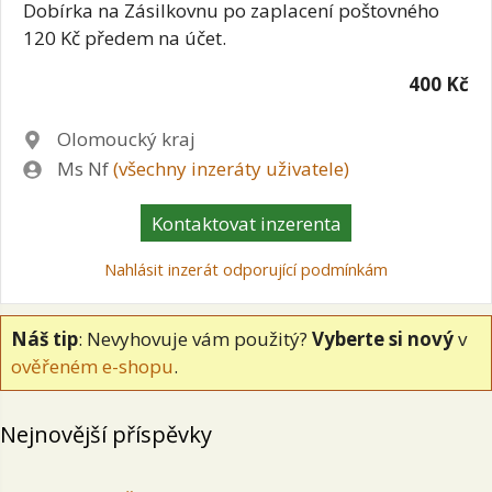
Dobírka na Zásilkovnu po zaplacení poštovného
120 Kč předem na účet.
400 Kč
Lokalita
Olomoucký kraj
Zadavatel
Ms Nf
(všechny inzeráty uživatele)
Kontaktovat inzerenta
Nahlásit inzerát odporující podmínkám
Náš tip
: Nevyhovuje vám použitý?
Vyberte si nový
v
ověřeném e-shopu
.
Nejnovější příspěvky