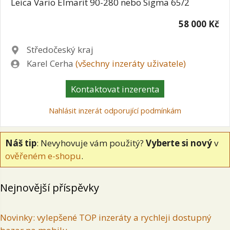
Leica Vario Elmarit 90-280 nebo Sigma 65/2
58 000 Kč
Lokalita
Středočeský kraj
Zadavatel
Karel Cerha
(všechny inzeráty uživatele)
Kontaktovat inzerenta
Nahlásit inzerát odporující podmínkám
Náš tip
: Nevyhovuje vám použitý?
Vyberte si nový
v
ověřeném e-shopu
.
Nejnovější příspěvky
Novinky: vylepšené TOP inzeráty a rychleji dostupný