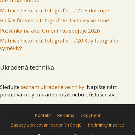
bazar na mobilu
Matnice historické fotografie – #21 Eidoscope
Blešák filmové a fotografické techniky ve Zlíně
Pozvánka na akci Umění nás spojuje 2026
Matnice historické fotografie – #20 Kdy fotografie
vyměkly?
Ukradená technika
Sledujte
seznam ukradené techniky
. Napište nám,
pokud vám byl ukraden foťák nebo příslušenství.
Kontakt
Reklama
Copyright
Zásady zpracování osobních údajů
Podmínky inzerce