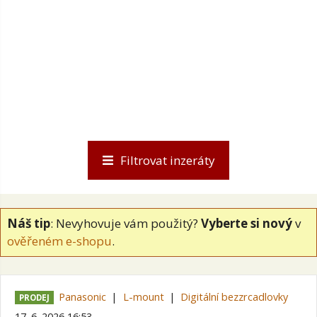
Filtrovat inzeráty
Náš tip
: Nevyhovuje vám použitý?
Vyberte si nový
v
ověřeném e-shopu
.
Panasonic
L-mount
Digitální bezzrcadlovky
PRODEJ
17. 6. 2026 16:53