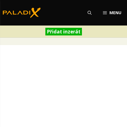
Přeskočit
na
MENU
obsah
Přidat inzerát