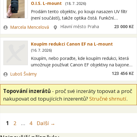
O.I.S. L-mount
(
18. 7. 2026
)
Prodám tento objektiv, po koupi nasazen UV filtr
(není součástí), takže optika čistá. Funkční.
Aktualizovaný firmware. Koupen před dvěma lety.
Zadavatel
Lokalita
Hlavní město Praha
23 000 Kč
Marcela Mencelová
Stěhovala jsem se a mám někde i krabici,…
Koupím redukci Canon EF na L-mount
(
16. 7. 2026
)
Koupím, nebo poradte, kde koupím redukci, která
umožnuje používat Canon EF objektivy na bajonetu
L-mount. děkuji za nabídky.
Zadavatel
123 456 Kč
Luboš Švárny
Topování inzerátů
- proč své inzeráty topovat a proč
nakupovat od topujících inzerentů?
Stručné shrnutí
.
Stránka
Stránka
Stránka
1
2
…
4
Další
→