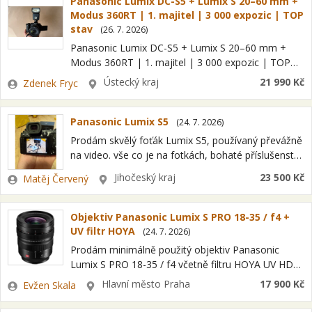
Panasonic Lumix DC-S5 + Lumix S 20–60 mm +
Modus 360RT | 1. majitel | 3 000 expozic | TOP
stav
(
26. 7. 2026
)
Panasonic Lumix DC-S5 + Lumix S 20–60 mm +
Modus 360RT | 1. majitel | 3 000 expozic | TOP
stav Prodám bezzrcadlovku Panasonic Lumix DC-
Zadavatel
Lokalita
Ústecký kraj
21 990 Kč
Zdenek Fryc
S5 s originálním…
Panasonic Lumix S5
(
24. 7. 2026
)
Prodám skvělý foťák Lumix S5, používaný převážně
na video. vše co je na fotkách, bohaté příslušenství.
pouze osobní převzetí- Písek/Strakonice/Vodnany
Zadavatel
Lokalita
Jihočeský kraj
23 500 Kč
Matěj Červený
Objektiv Panasonic Lumix S PRO 18-35 / f4 +
UV filtr HOYA
(
24. 7. 2026
)
Prodám minimálně použitý objektiv Panasonic
Lumix S PRO 18-35 / f4 včetně filtru HOYA UV HD
NANO MKII za 17900,-Kč. Obojí stav jako nové.
Zadavatel
Lokalita
Hlavní město Praha
17 900 Kč
Evžen Skala
Objektiv je certifikován firmou…