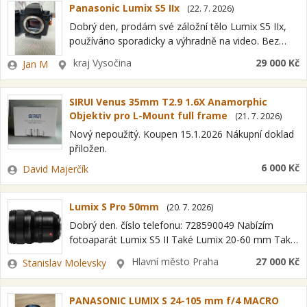
Panasonic Lumix S5 IIx
(
22. 7. 2026
)
Dobrý den, prodám své záložní tělo Lumix S5 IIx,
používáno sporadicky a výhradně na video. Bez
oděrek a minimálních známek používání. Kupováno
Zadavatel
Lokalita
kraj Vysočina
29 000 Kč
Jan M
ve Fotoskoda. Již po záruce. Součástí…
SIRUI Venus 35mm T2.9 1.6X Anamorphic
Objektiv pro L-Mount full frame
(
21. 7. 2026
)
Nový nepoužitý. Koupen 15.1.2026 Nákupní doklad
přiložen.
Zadavatel
6 000 Kč
David Majerčík
Lumix S Pro 50mm
(
20. 7. 2026
)
Dobrý den. číslo telefonu: 728590049 Nabízím
fotoaparát Lumix S5 II Také Lumix 20-60 mm Také
Lumix S pro 50mm F1,4 Tělo je ve stavu kompletně
Zadavatel
Lokalita
Hlavní město Praha
27 000 Kč
Stanislav Molevsky
nového, včetně obou…
PANASONIC LUMIX S 24-105 mm f/4 MACRO