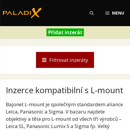
Přeskočit
na
MENU
obsah
Přidat inzerát
Filtrovat inzeráty
Inzerce kompatibilní s L-mount
Bajo
net
L-mount je
společným standardem
aliance
Leica,
Panasonic a Sigma. V
bazaru najdete
objektivy a těla
pro L-mount od
všech tří výrobců
–
Leica SL,
Panasonic Lumix S a
Sigma fp. Velký