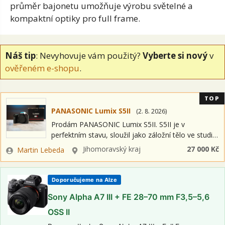
průměr
bajonetu umožňuje
výrobu světelné a
kompaktní optiky pro
full frame.
Náš tip
: Nevyhovuje vám použitý?
Vyberte si nový
v
ověřeném e-shopu
.
TOP
PANASONIC Lumix S5II
(
2. 8. 2026
)
Prodám PANASONIC Lumix S5II. S5II je v
perfektním stavu, sloužil jako záložní tělo ve studiu
na video a jako záloha na zakázky. Minimálně
Zadavatel
Lokalita
Jihomoravský kraj
27 000 Kč
Martin Lebeda
používaný. Stáří - za dva…
Doporučujeme na Alze
Sony Alpha A7 III + FE 28–70 mm F3,5–5,6
OSS II