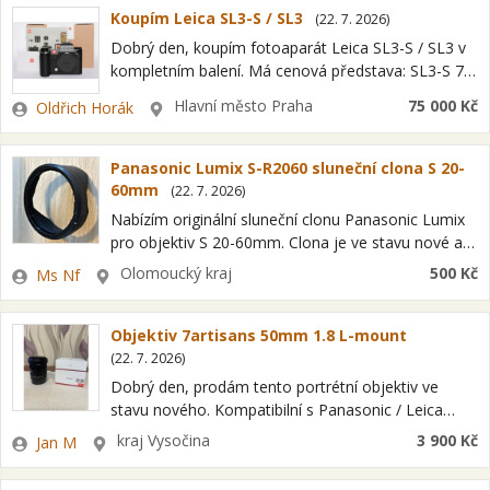
Koupím Leica SL3-S / SL3
(
22. 7. 2026
)
Dobrý den, koupím fotoaparát Leica SL3-S / SL3 v
kompletním balení. Má cenová představa: SL3-S 75
000 Kč SL3 90 000 Kč Děkuji za nabídky S
Zadavatel
Lokalita
Hlavní město Praha
75 000 Kč
Oldřich Horák
pozdravem Oldřich…
Panasonic Lumix S-R2060 sluneční clona S 20-
60mm
(
22. 7. 2026
)
Nabízím originální sluneční clonu Panasonic Lumix
pro objektiv S 20-60mm. Clona je ve stavu nové a
plně funkční. Při platbě předem na účet zašlu na
Zadavatel
Lokalita
Olomoucký kraj
500 Kč
Ms Nf
Zásilkovnu, poštovné 95…
Objektiv 7artisans 50mm 1.8 L-mount
(
22. 7. 2026
)
Dobrý den, prodám tento portrétní objektiv ve
stavu nového. Kompatibilní s Panasonic / Leica
systémem. Vykreslí FF, delší dobu nemam využití.
Zadavatel
Lokalita
kraj Vysočina
3 900 Kč
Jan M
Obě krytky, originální baleni a sluneční clona.