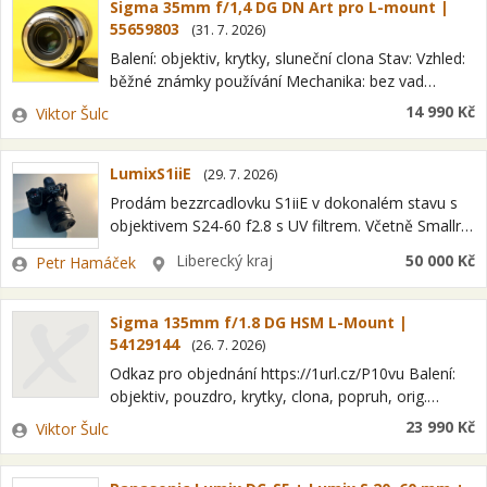
Sigma 35mm f/1,4 DG DN Art pro L-mount |
55659803
(
31. 7. 2026
)
Balení: objektiv, krytky, sluneční clona Stav: Vzhled:
běžné známky používání Mechanika: bez vad
Optika: bez vad Bajonet L-mount Formát snímače
Zadavatel
14 990 Kč
Viktor Šulc
FF Kategorie zboží K3 - Vykoupená technika
Konstrukce…
LumixS1iiE
(
29. 7. 2026
)
Prodám bezzrcadlovku S1iiE v dokonalém stavu s
objektivem S24-60 f2.8 s UV filtrem. Včetně Smallrig
klece a dvěma bateriemi. Použit byl minimálně,
Zadavatel
Lokalita
Liberecký kraj
50 000 Kč
Petr Hamáček
zakoupen ve Fotoškoda na konci 2025.…
Sigma 135mm f/1.8 DG HSM L-Mount |
54129144
(
26. 7. 2026
)
Odkaz pro objednání https://1url.cz/P10vu Balení:
objektiv, pouzdro, krytky, clona, popruh, orig.
krabice Stav: Vzhled: Minimální známky používání
Zadavatel
23 990 Kč
Viktor Šulc
Mechanika: bez vad Optika: bez vad Bajonet L-
mount Formát snímače FF…