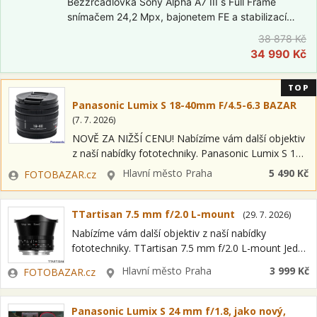
Bezzrcadlovka Sony Alpha A7 III s Full Frame
snímačem 24,2 Mpx, bajonetem FE a stabilizací
obrazu na snímači (IBIS). Elektronický hledáček
38 878 Kč
2,36 Mpx, výklopný dotykový displej, video ve 4K.
34 990 Kč
V setu s objektivem FE 28–70mm…
TOP
Panasonic Lumix S 18-40mm F/4.5-6.3 BAZAR
(
7. 7. 2026
)
NOVĚ ZA NIŽŠÍ CENU! Nabízíme vám další objektiv
z naší nabídky fototechniky. Panasonic Lumix S 18-
40mm F/4.5-6.3 BAZAR Jedná se o položku OPEN
Zadavatel
Lokalita
Hlavní město Praha
5 490 Kč
FOTOBAZAR.cz
BOX = nový kus s…
TTartisan 7.5 mm f/2.0 L-mount
(
29. 7. 2026
)
Nabízíme vám další objektiv z naší nabídky
fototechniky. TTartisan 7.5 mm f/2.0 L-mount Jedná
se o položku OPEN BOX = nový kus s plnou
Zadavatel
Lokalita
Hlavní město Praha
3 999 Kč
FOTOBAZAR.cz
zárukou a možností odpočtu…
Panasonic Lumix S 24 mm f/1.8, jako nový,