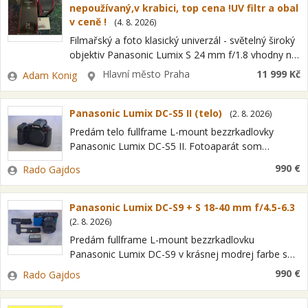
nepoužívaný,v krabici, top cena !UV filtr a obal
v ceně !
(
4. 8. 2026
)
Filmařský a foto klasický univerzál - světelný široký
objektiv Panasonic Lumix S 24 mm f/1.8 vhodny na
cestovani, architekturu, krajinu, reality, vlogy, foto i
Zadavatel
Lokalita
Hlavní město Praha
11 999 Kč
Adam Konig
video. Super ohnisko na…
Panasonic Lumix DC-S5 II (telo)
(
2. 8. 2026
)
Predám telo fullframe L-mount bezzrkadlovky
Panasonic Lumix DC-S5 II. Fotoaparát som
nedávno kúpil v českom foto e-shope FotoŠkoda,
Zadavatel
990 €
Rado Gajdos
záruka trvá do 06/2028. Dôvodom predaja je
prechod na vyššiu…
Panasonic Lumix DC-S9 + S 18-40 mm f/4.5-6.3
(
2. 8. 2026
)
Predám fullframe L-mount bezzrkadlovku
Panasonic Lumix DC-S9 v krásnej modrej farbe so
setovým objektívom Panasonic S 18-40 mm f/4.5-
Zadavatel
990 €
Rado Gajdos
6.3 a s gripom SmallRig. Fotoaparát som nedávno
kúpil v…