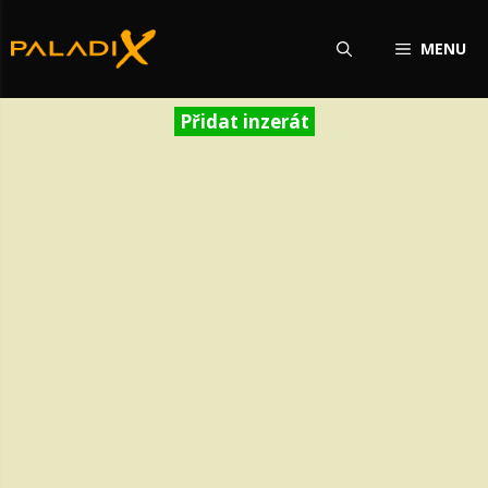
Přeskočit
na
MENU
obsah
Přidat inzerát