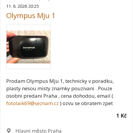
11. 6. 2026 20:25
Olympus Mju 1
Prodam Olympus Mju 1, technicky v poradku,
plasty nesou misty znamky pouzivani . Pouze
osobni predani Praha , cena dohodou, email (
fotolaik69@seznam.cz
) ozvu se obratem zpet
1 Kč
Lokalita
Hlavní město Praha