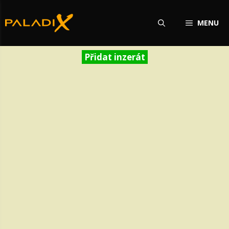
Přeskočit
na
MENU
obsah
Přidat inzerát