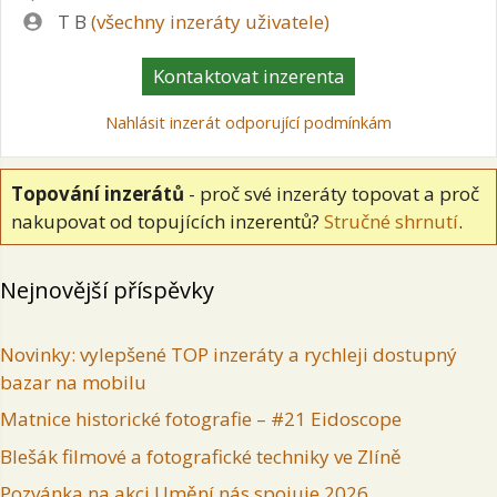
Zadavatel
T B
(všechny inzeráty uživatele)
Kontaktovat inzerenta
Nahlásit inzerát odporující podmínkám
Topování inzerátů
- proč své inzeráty topovat a proč
nakupovat od topujících inzerentů?
Stručné shrnutí
.
Nejnovější příspěvky
Novinky: vylepšené TOP inzeráty a rychleji dostupný
bazar na mobilu
Matnice historické fotografie – #21 Eidoscope
Blešák filmové a fotografické techniky ve Zlíně
Pozvánka na akci Umění nás spojuje 2026