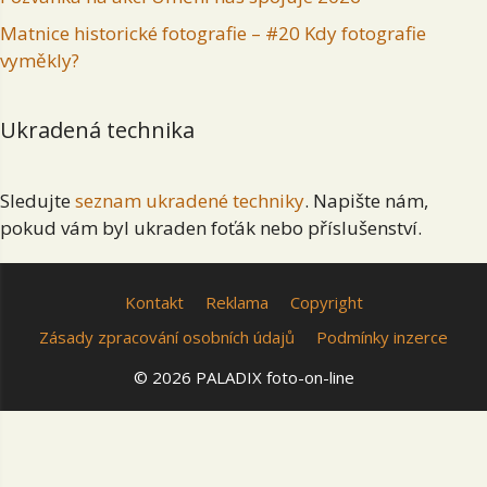
Matnice historické fotografie – #20 Kdy fotografie
vyměkly?
Ukradená technika
Sledujte
seznam ukradené techniky
. Napište nám,
pokud vám byl ukraden foťák nebo příslušenství.
Kontakt
Reklama
Copyright
Zásady zpracování osobních údajů
Podmínky inzerce
© 2026 PALADIX foto-on-line