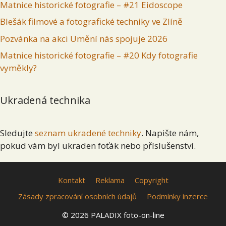
Matnice historické fotografie – #21 Eidoscope
Blešák filmové a fotografické techniky ve Zlíně
Pozvánka na akci Umění nás spojuje 2026
Matnice historické fotografie – #20 Kdy fotografie
vyměkly?
Ukradená technika
Sledujte
seznam ukradené techniky
. Napište nám,
pokud vám byl ukraden foťák nebo příslušenství.
Kontakt
Reklama
Copyright
Zásady zpracování osobních údajů
Podmínky inzerce
© 2026 PALADIX foto-on-line