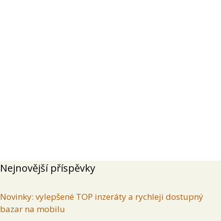
Přehled
Příspěvky
Komentáře
Inzeráty uživatele
Olympus Mju 1
(
11. 6. 2026
)
Prodam Olympus Mju 1, technicky v poradku,
plasty nesou misty znamky pouzivani . Pouze
osobni predani Praha , cena dohodou, email (
Zadavatel
Lokalita
Hlavní město Praha
1 Kč
T B
fotolaik69@seznam.cz ) ozvu se obratem
zpet
Nejnovější příspěvky
Novinky: vylepšené TOP inzeráty a rychleji dostupný
bazar na mobilu