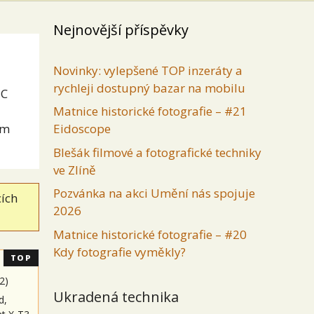
Nejnovější příspěvky
Novinky: vylepšené TOP inzeráty a
rychleji dostupný bazar na mobilu
-C
Matnice historické fotografie – #21
ém
Eidoscope
Blešák filmové a fotografické techniky
ve Zlíně
Pozvánka na akci Umění nás spojuje
cích
2026
Matnice historické fotografie – #20
Kdy fotografie vyměkly?
TOP
2
)
Ukradená technika
d,