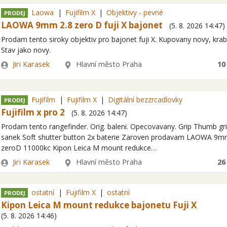
Laowa
Fujifilm X
Objektivy - pevné
PRODEJ
LAOWA 9mm 2.8 zero D fuji X bajonet
(
5. 8. 2026
14:47
)
Prodam tento siroky objektiv pro bajonet fuji X. Kupovany novy, krab
Stav jako novy.
Zadavatel
Lokalita
Jiri Karasek
Hlavní město Praha
10
Fujifilm
Fujifilm X
Digitální bezzrcadlovky
PRODEJ
Fujifilm x pro 2
(
5. 8. 2026
14:47
)
Prodam tento rangefinder. Orig. baleni. Opecovavany. Grip Thumb gr
sanek Soft shutter button 2x baterie Zaroven prodavam LAOWA 9m
zeroD 11000kc Kipon Leica M mount redukce…
Zadavatel
Lokalita
Jiri Karasek
Hlavní město Praha
26
ostatní
Fujifilm X
ostatní
PRODEJ
Kipon Leica M mount redukce bajonetu Fuji X
(
5. 8. 2026
14:46
)