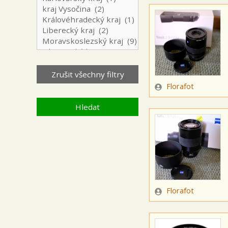
Zadavatel
Florafot
Zadavatel
Florafot