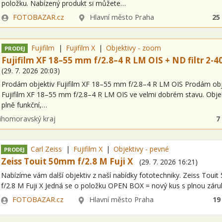
položku. Nabízený produkt si můžete…
Zadavatel
Lokalita
FOTOBAZAR.cz
Hlavní město Praha
25
Fujifilm
Fujifilm X
Objektivy - zoom
PRODEJ
Fujifilm XF 18–55 mm f/2.8–4 R LM OIS + ND filtr 2-4
(
29. 7. 2026
20:03
)
Prodám objektiv Fujifilm XF 18–55 mm f/2.8–4 R LM OIS Prodám obj
Fujifilm XF 18–55 mm f/2.8–4 R LM OIS ve velmi dobrém stavu. Objek
plně funkční,…
lita
Jihomoravský kraj
7
Carl Zeiss
Fujifilm X
Objektivy - pevné
PRODEJ
Zeiss Touit 50mm f/2.8 M Fuji X
(
29. 7. 2026
16:21
)
Nabízíme vám další objektiv z naší nabídky fototechniky. Zeiss Toui
f/2.8 M Fuji X Jedná se o položku OPEN BOX = nový kus s plnou zár
Zadavatel
Lokalita
FOTOBAZAR.cz
Hlavní město Praha
19