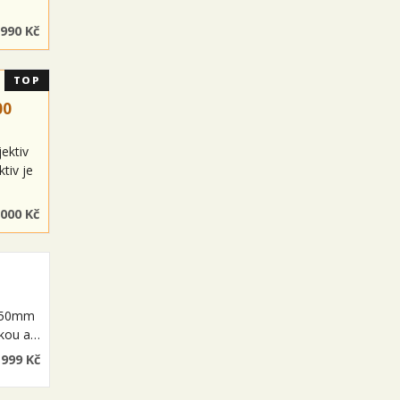
 990 Kč
TOP
00
ektiv
tiv je
 000 Kč
t 50mm
ukou a…
 999 Kč