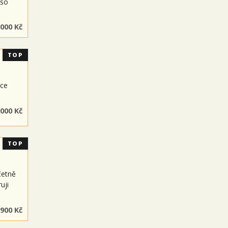
lso
 000 Kč
TOP
uce
 000 Kč
TOP
četně
uji
 900 Kč