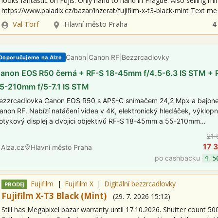
looks fantastic on Fujis. Only hand to hand in Prague. Also selling mi
https://www.paladix.cz/bazar/inzerat/fujifilm-x-t3-black-mint Text m
Zadavatel
Lokalita
Val Torf
Hlavní město Praha
4
Canon
|
Canon RF
|
Bezzrcadlovky
Doporučujeme na Alze
anon EOS R50 černá + RF-S 18-45mm f/4.5-6.3 IS STM + 
5-210mm f/5-7.1 IS STM
ezzrcadlovka Canon EOS R50 s APS-C snímačem 24,2 Mpx a bajon
anon RF. Nabízí natáčení videa v 4K, elektronický hledáček, výklop
otykový displej a dvojici objektivů RF-S 18-45mm a 55-210mm…
21 
17 
Alza.cz
Hlavní město Praha
po cashbacku
4 5
Fujifilm
Fujifilm X
Digitální bezzrcadlovky
PRODEJ
Fujifilm X-T3 Black (Mint)
(
29. 7. 2026
15:12
)
Still has Megapixel bazar warranty until 17.10.2026. Shutter count 50