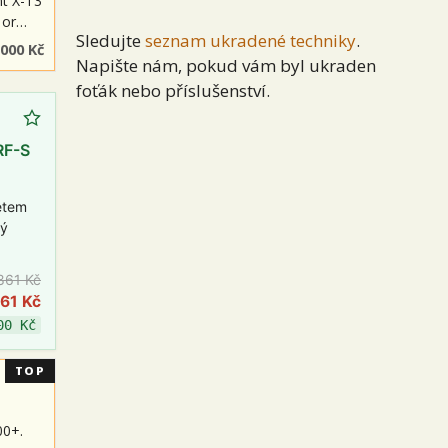
nt X-T3
e or…
Sledujte
seznam ukradené techniky
.
 000 Kč
Napište nám, pokud vám byl ukraden
foťák nebo příslušenství.
RF-S
etem
ný
861 Kč
361 Kč
00 Kč
TOP
00+.