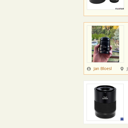
Zadavatel
Loka
Jan Bloesl