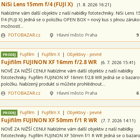
NiSi Lens 15mm f/4 (FUJI X)
(
1. 8. 2026
16:21
)
Nabízíme vám další objektiv z naší nabídky fototechniky. NiSi Lens
f/4 (FUJI X) Jedná se o položku OPEN BOX = nový kus s plnou záruko
možností…
Zadavatel
Lokalita
FOTOBAZAR.cz
Hlavní město Praha
9
Fujifilm
Fujifilm X
Objektivy - pevné
PRODEJ
Fujifilm FUJINON XF 16mm f/2.8 WR
(
6. 7. 2026
15:41
)
NOVĚ ZA NIŽŠÍ CENU! Nabízíme vám další objektiv z naší nabídky
fototechniky. Fujifilm FUJINON XF 16mm f/2.8 WR Jedná se o bazar
položku. Nabízený produkt si můžete prohlédnout…
Zadavatel
Lokalita
FOTOBAZAR.cz
Hlavní město Praha
6
Fujifilm
Fujifilm X
Objektivy - pevné
PRODEJ
Fujifilm FUJINON XF 50mm f/1 R WR
(
7. 7. 2026
14:11
)
NOVĚ ZA NIŽŠÍ CENU! Nabízíme vám další objektiv z naší nabídky
fototechniky. Fujifilm FUJINON XF 50mm f/1 R WR Jedná se o bazar