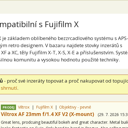
mpatibilní s Fujifilm X
 X je základem oblíbeného bezzrcadlového systému s APS
kým retro designem. V bazaru najdete stovky inzerátů s
 XF a XC, těly Fujifilm X-T, X-S, X-E a příslušenstvím. Syst
í silnou komunitu a vysokou hodnotu použité techniky.
tů
- proč své inzeráty topovat a proč nakupovat od topují
 shrnutí
.
Viltrox
Fujifilm X
Objektivy - pevné
PRODEJ
Viltrox AF 23mm f/1.4 XF V2 (X-mount)
(
29. 7. 2026
15:3
Great lens, prodcuing beautiful bokeh and great character. Metal buil