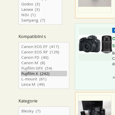
Kompatibilní s
C
5
B
C
d
Kategorie