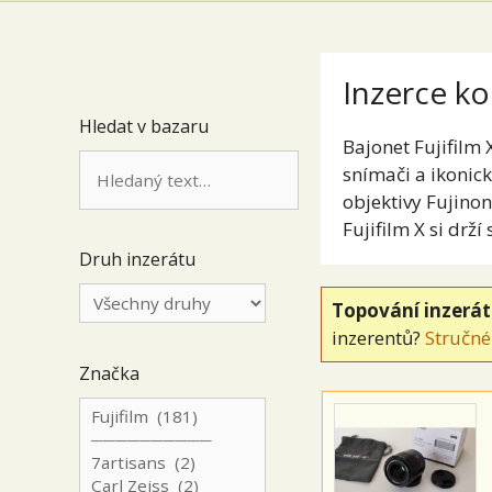
Inzerce ko
Hledat v bazaru
Bajonet Fujifilm
snímači a ikonic
objektivy Fujinon
Fujifilm X si drž
Druh inzerátu
Topování inzerá
inzerentů?
Stručné
Značka