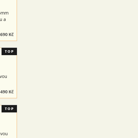
 15mm
u a
 690 Kč
TOP
ovou
 490 Kč
TOP
ovou