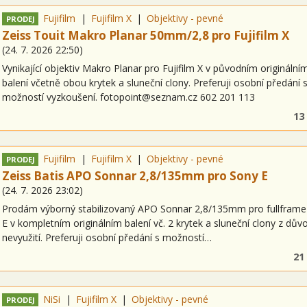
Fujifilm
Fujifilm X
Objektivy - pevné
PRODEJ
Zeiss Touit Makro Planar 50mm/2,8 pro Fujifilm X
(
24. 7. 2026
22:50
)
Vynikající objektiv Makro Planar pro Fujifilm X v původním originální
balení včetně obou krytek a sluneční clony. Preferuji osobní předání 
možností vyzkoušení. fotopoint@seznam.cz 602 201 113
13
Fujifilm
Fujifilm X
Objektivy - pevné
PRODEJ
Zeiss Batis APO Sonnar 2,8/135mm pro Sony E
(
24. 7. 2026
23:02
)
Prodám výborný stabilizovaný APO Sonnar 2,8/135mm pro fullframe
E v kompletním originálním balení vč. 2 krytek a sluneční clony z dův
nevyužití. Preferuji osobní předání s možností…
21
NiSi
Fujifilm X
Objektivy - pevné
PRODEJ