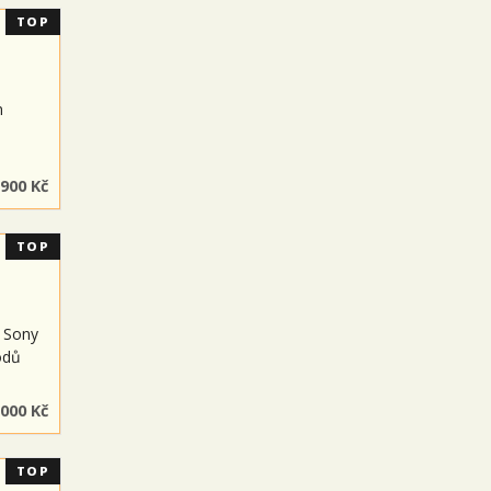
TOP
m
s
 900 Kč
TOP
 Sony
odů
 000 Kč
TOP