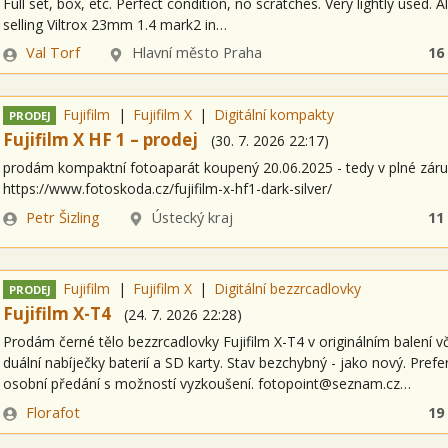
Full set, box, etc. Perfect condition, no scratches. Very lightly used. A
selling Viltrox 23mm 1.4 mark2 in…
Zadavatel
Lokalita
Val Torf
Hlavní město Praha
16
Fujifilm
Fujifilm X
Digitální kompakty
PRODEJ
Fujifilm X HF 1 – prodej
(
30. 7. 2026
22:17
)
prodám kompaktní fotoaparát koupený 20.06.2025 - tedy v plné zár
https://www.fotoskoda.cz/fujifilm-x-hf1-dark-silver/
Zadavatel
Lokalita
Petr Šizling
Ústecký kraj
11
Fujifilm
Fujifilm X
Digitální bezzrcadlovky
PRODEJ
Fujifilm X-T4
(
24. 7. 2026
22:28
)
Prodám černé tělo bezzrcadlovky Fujifilm X-T4 v originálním balení v
duální nabíječky baterií a SD karty. Stav bezchybný - jako nový. Prefer
osobní předání s možností vyzkoušení. fotopoint@seznam.cz…
Zadavatel
Florafot
19