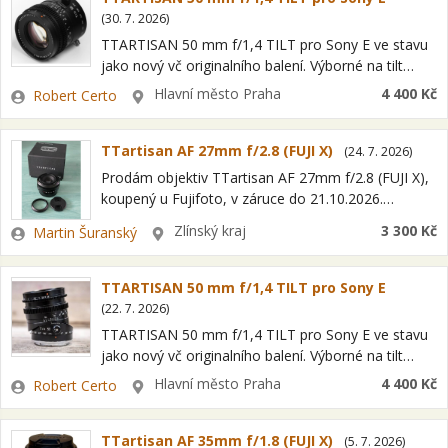
(
30. 7. 2026
)
TTARTISAN 50 mm f/1,4 TILT pro Sony E ve stavu
jako nový vč originalního balení. Výborné na tilt
efekty, produktové foto, kreativní portréty apod.
Zadavatel
Lokalita
Hlavní město Praha
4 400 Kč
Robert Certo
Proti blbostem jako Lensbaby…
TTartisan AF 27mm f/2.8 (FUJI X)
(
24. 7. 2026
)
Prodám objektiv TTartisan AF 27mm f/2.8 (FUJI X),
koupený u Fujifoto, v záruce do 21.10.2026.
Objektiv použitý jen párkrát, jediná vada, malá
Zadavatel
Lokalita
Zlínský kraj
3 300 Kč
Martin Šuranský
odřená hrana na sluneční cloně viz…
TTARTISAN 50 mm f/1,4 TILT pro Sony E
(
22. 7. 2026
)
TTARTISAN 50 mm f/1,4 TILT pro Sony E ve stavu
jako nový vč originalního balení. Výborné na tilt
efekty, produktové foto, kreativní portréty apod.
Zadavatel
Lokalita
Hlavní město Praha
4 400 Kč
Robert Certo
Proti blbostem jako Lensbaby…
TTartisan AF 35mm f/1.8 (FUJI X)
(
5. 7. 2026
)