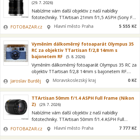
(
29. 7. 2026
)
Nabízíme vám další objektiv z naší nabídky
fototechniky. TTArtisan 21mm f/1,5 ASPH (Sony FE)
Jedná se o položku OPEN BOX = nový kus s plnou
Zadavatel
Lokalita
Hlavní město Praha
5 555 Kč
FOTOBAZAR.cz
zárukou a možností…
Vyměním dálkoměrný fotoaparát Olympus 35
RC za objektiv TTartisan f/2,8 14mm s
bajonetem RF
(
5. 8. 2026
)
Vyměním dálkoměrný fotoaparát Olympus 35 RC za
objektiv TTartisan f/2,8 14mm s bajonetem RF.
Optika E. Zuiko f/2.8 42mm, redukce filtru z
Zadavatel
Lokalita
Moravskoslezský kraj
0 Kč
Jaroslav Burděj
43,5mm na 49mm, pouzdro Minolta -…
TTArtisan 50mm f/1.4 ASPH Full Frame (Nikon
Z)
(
29. 7. 2026
)
Nabízíme vám další objektiv z naší nabídky
fototechniky. TTArtisan 50mm f/1.4 ASPH Full
Frame (Nikon Z) Jedná se o položku OPEN BOX =
Zadavatel
Lokalita
Hlavní město Praha
7 777 Kč
FOTOBAZAR.cz
nový kus s plnou zárukou…