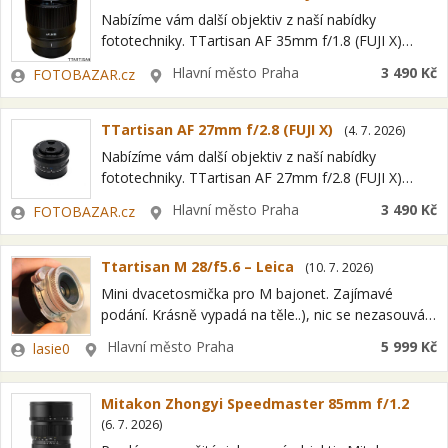
Nabízíme vám další objektiv z naší nabídky
fototechniky. TTartisan AF 35mm f/1.8 (FUJI X)
Jedná se o bazarovou položku. Nabízený produkt si
Zadavatel
Lokalita
Hlavní město Praha
3 490 Kč
FOTOBAZAR.cz
můžete prohlédnout přímo na prodejně XFOTO,…
TTartisan AF 27mm f/2.8 (FUJI X)
(
4. 7. 2026
)
Nabízíme vám další objektiv z naší nabídky
fototechniky. TTartisan AF 27mm f/2.8 (FUJI X)
Jedná se o bazarovou položku. Nabízený produkt si
Zadavatel
Lokalita
Hlavní město Praha
3 490 Kč
FOTOBAZAR.cz
můžete prohlédnout přímo na prodejně XFOTO,…
Ttartisan M 28/f5.6 – Leica
(
10. 7. 2026
)
Mini dvacetosmička pro M bajonet. Zajímavé
podání. Krásně vypadá na těle..), nic se nezasouvá
do těla. Kompletní balení, kromě přední krytky,
Zadavatel
Lokalita
Hlavní město Praha
5 999 Kč
lasie0
nahrazeno UV filtrem. Optika vždy s filtrem,…
Mitakon Zhongyi Speedmaster 85mm f/1.2
(
6. 7. 2026
)