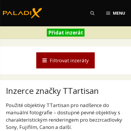
Přeskočit
na
MENU
obsah
Přidat inzerát
Filtrovat inzeráty
Inzerce značky TTartisan
Použité objektivy TTartisan pro nadšence do
manuální fotografie – dostupné pevné objektivy s
charakteristickým renderingem pro bezzrcadlovky
Sony, Fujifilm, Canon a další.