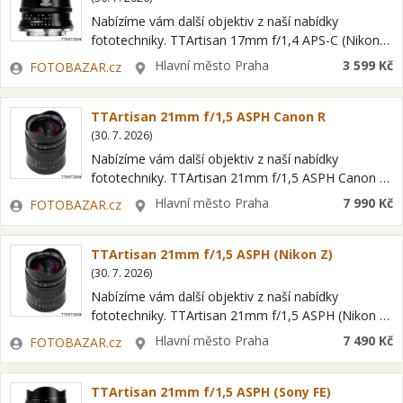
Nabízíme vám další objektiv z naší nabídky
fototechniky. TTArtisan 17mm f/1,4 APS-C (Nikon
Z) Jedná se o položku OPEN BOX = nový kus s
Zadavatel
Lokalita
Hlavní město Praha
3 599 Kč
FOTOBAZAR.cz
plnou zárukou a možností…
TTArtisan 21mm f/1,5 ASPH Canon R
(
30. 7. 2026
)
Nabízíme vám další objektiv z naší nabídky
fototechniky. TTArtisan 21mm f/1,5 ASPH Canon R
Jedná se o položku OPEN BOX = nový kus s plnou
Zadavatel
Lokalita
Hlavní město Praha
7 990 Kč
FOTOBAZAR.cz
zárukou a možností…
TTArtisan 21mm f/1,5 ASPH (Nikon Z)
(
30. 7. 2026
)
Nabízíme vám další objektiv z naší nabídky
fototechniky. TTArtisan 21mm f/1,5 ASPH (Nikon Z)
Jedná se o položku OPEN BOX = nový kus s plnou
Zadavatel
Lokalita
Hlavní město Praha
7 490 Kč
FOTOBAZAR.cz
zárukou a možností…
TTArtisan 21mm f/1,5 ASPH (Sony FE)