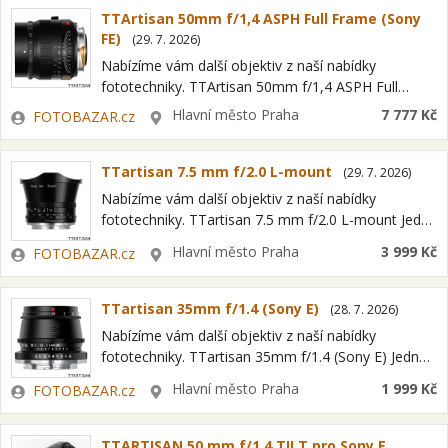
TTArtisan 50mm f/1,4 ASPH Full Frame (Sony
FE)
(
29. 7. 2026
)
Nabízíme vám další objektiv z naší nabídky
fototechniky. TTArtisan 50mm f/1,4 ASPH Full
Frame (Sony FE) Jedná se o položku OPEN BOX =
Zadavatel
Lokalita
Hlavní město Praha
7 777 Kč
FOTOBAZAR.cz
nový kus s plnou zárukou…
TTartisan 7.5 mm f/2.0 L-mount
(
29. 7. 2026
)
Nabízíme vám další objektiv z naší nabídky
fototechniky. TTartisan 7.5 mm f/2.0 L-mount Jedná
se o položku OPEN BOX = nový kus s plnou
Zadavatel
Lokalita
Hlavní město Praha
3 999 Kč
FOTOBAZAR.cz
zárukou a možností odpočtu…
TTartisan 35mm f/1.4 (Sony E)
(
28. 7. 2026
)
Nabízíme vám další objektiv z naší nabídky
fototechniky. TTartisan 35mm f/1.4 (Sony E) Jedná
se o položku OPEN BOX = nový kus s plnou
Zadavatel
Lokalita
Hlavní město Praha
1 999 Kč
FOTOBAZAR.cz
zárukou a možností odpočtu…
TTARTISAN 50 mm f/1,4 TILT pro Sony E