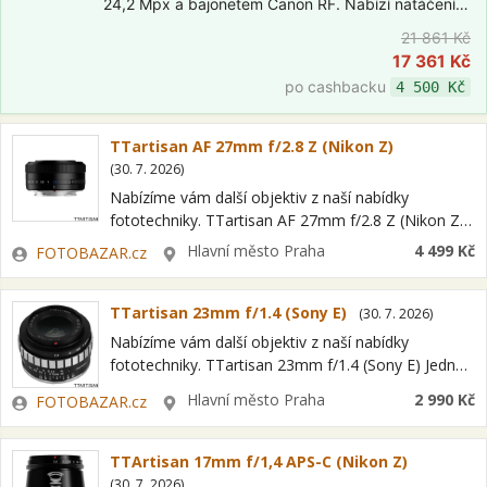
24,2 Mpx a bajonetem Canon RF. Nabízí natáčení
videa v 4K, elektronický hledáček, výklopný
21 861 Kč
dotykový displej a dvojici objektivů RF-S 18-45mm
17 361 Kč
a 55-210mm…
po cashbacku
4 500 Kč
TTartisan AF 27mm f/2.8 Z (Nikon Z)
(
30. 7. 2026
)
Nabízíme vám další objektiv z naší nabídky
fototechniky. TTartisan AF 27mm f/2.8 Z (Nikon Z)
Jedná se o položku OPEN BOX = nový kus s plnou
Zadavatel
Lokalita
Hlavní město Praha
4 499 Kč
FOTOBAZAR.cz
zárukou a…
TTartisan 23mm f/1.4 (Sony E)
(
30. 7. 2026
)
Nabízíme vám další objektiv z naší nabídky
fototechniky. TTartisan 23mm f/1.4 (Sony E) Jedná
se o položku OPEN BOX = nový kus s plnou
Zadavatel
Lokalita
Hlavní město Praha
2 990 Kč
FOTOBAZAR.cz
zárukou a možností odpočtu…
TTArtisan 17mm f/1,4 APS-C (Nikon Z)
(
30. 7. 2026
)