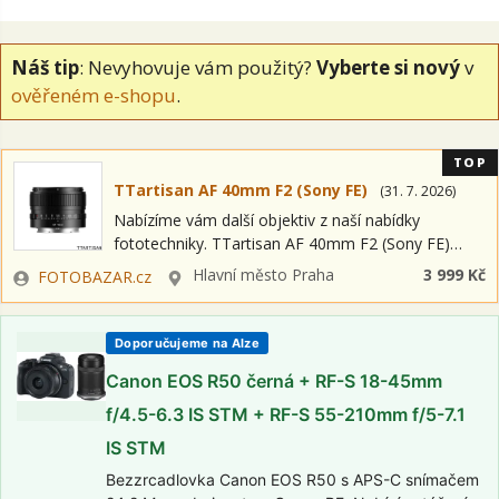
Náš tip
: Nevyhovuje vám použitý?
Vyberte si nový
v
ověřeném e-shopu
.
TOP
TTartisan AF 40mm F2 (Sony FE)
(
31. 7. 2026
)
Nabízíme vám další objektiv z naší nabídky
fototechniky. TTartisan AF 40mm F2 (Sony FE)
Jedná se o položku OPEN BOX = nový kus s plnou
Zadavatel
Lokalita
Hlavní město Praha
3 999 Kč
FOTOBAZAR.cz
zárukou a možností…
Doporučujeme na Alze
Canon EOS R50 černá + RF-S 18-45mm
f/4.5-6.3 IS STM + RF-S 55-210mm f/5-7.1
IS STM
Bezzrcadlovka Canon EOS R50 s APS-C snímačem