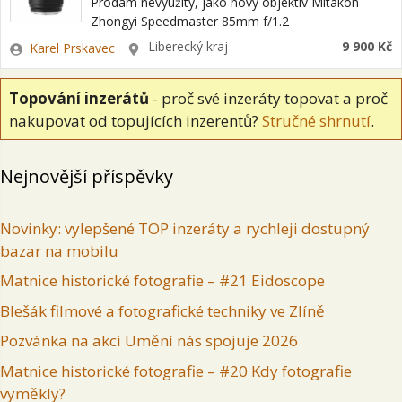
Prodám nevyužitý, jako nový objektiv Mitakon
Zhongyi Speedmaster 85mm f/1.2
Zadavatel
Lokalita
Liberecký kraj
9 900 Kč
Karel Prskavec
Topování inzerátů
- proč své inzeráty topovat a proč
nakupovat od topujících inzerentů?
Stručné shrnutí
.
Nejnovější příspěvky
Novinky: vylepšené TOP inzeráty a rychleji dostupný
bazar na mobilu
Matnice historické fotografie – #21 Eidoscope
Blešák filmové a fotografické techniky ve Zlíně
Pozvánka na akci Umění nás spojuje 2026
Matnice historické fotografie – #20 Kdy fotografie
vyměkly?