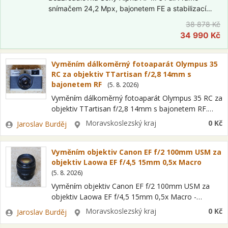
snímačem 24,2 Mpx, bajonetem FE a stabilizací
obrazu na snímači (IBIS). Elektronický hledáček
38 878 Kč
2,36 Mpx, výklopný dotykový displej, video ve 4K.
34 990 Kč
V setu s objektivem FE 28–70mm…
Vyměním dálkoměrný fotoaparát Olympus 35
RC za objektiv TTartisan f/2,8 14mm s
bajonetem RF
(
5. 8. 2026
)
Vyměním dálkoměrný fotoaparát Olympus 35 RC za
objektiv TTartisan f/2,8 14mm s bajonetem RF.
Optika E. Zuiko f/2.8 42mm, redukce filtru z
Zadavatel
Lokalita
Moravskoslezský kraj
0 Kč
Jaroslav Burděj
43,5mm na 49mm, pouzdro Minolta -…
Vyměním objektiv Canon EF f/2 100mm USM za
objektiv Laowa EF f/4,5 15mm 0,5x Macro
(
5. 8. 2026
)
Vyměním objektiv Canon EF f/2 100mm USM za
objektiv Laowa EF f/4,5 15mm 0,5x Macro -
Havířov. Můj oblíbený portrétní objektiv, který čím
Zadavatel
Lokalita
Moravskoslezský kraj
0 Kč
Jaroslav Burděj
dál méně využívám. Na vyžádání…