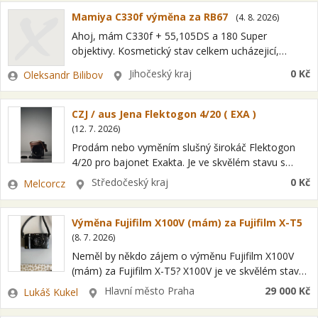
Mamiya C330f výměna za RB67
(
4. 8. 2026
)
Ahoj, mám C330f + 55,105DS a 180 Super
objektivy. Kosmetický stav celkem ucházejicí,
vzhledem ke stáří a tomu že je na fotoaparátu vše
Zadavatel
Lokalita
Jihočeský kraj
0 Kč
Oleksandr Bilibov
původní. Aktivně používaný, vše funkční.…
CZJ / aus Jena Flektogon 4/20 ( EXA )
(
12. 7. 2026
)
Prodám nebo vyměním slušný širokáč Flektogon
4/20 pro bajonet Exakta. Je ve skvělém stavu s
drobnými oděrky na těle a pár zrnky prachu ( přední
Zadavatel
Lokalita
Středočeský kraj
0 Kč
Melcorcz
čočka je velká…
Výměna Fujifilm X100V (mám) za Fujifilm X-T5
(
8. 7. 2026
)
Neměl by někdo zájem o výměnu Fujifilm X100V
(mám) za Fujifilm X-T5? X100V je ve skvělém stavu,
má nalepenou fólii na displeji, nafoceno má 16k
Zadavatel
Lokalita
Hlavní město Praha
29 000 Kč
Lukáš Kukel
snímků. Příslušenství: -…