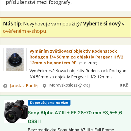
příslušenství mezi fotografy.
Náš tip
: Nevyhovuje vám použitý?
Vyberte si nový
v
ověřeném e-shopu
.
Vyměním zvětšovací objektiv Rodenstock
Rodagon f/4 50mm za objektiv Pergear II f/2
12mm s bajonetem RF
(
5. 8. 2026
)
Vyměním zvětšovací objektiv Rodenstock Rodagon
f/4 50mm za objektiv Pergear II f/2 12mm s
bajonetem RF. Krabička Nikon EL, miska na
Zadavatel
Lokalita
Moravskoslezský kraj
0 Kč
Jaroslav Burděj
zakázku se zavitem M39 pro Opemus 5a…
Doporučujeme na Alze
Sony Alpha A7 III + FE 28–70 mm F3,5–5,6
OSS II
Bezzrcadlovka Sony Alpha A7 III s Full Frame