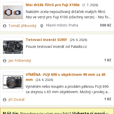
Nisi držák filtrů pro Fuji X100x
(
1. 7. 2026
)
Nabízím zcela nepoužívaný držáček malých filtrů
Nisi ve verzi pro Fuji X100 (všechny verze) - Nisi for
Fuji X100Series Holder - k prodeji nebo lépe k
Zadavatel
Lokalita
Hlavní město Praha
500 Kč
Tomáš Jiřikovský
výměně za…
Tetovací inzerát SONY
(
29. 6. 2026
)
Pouze testovací inzerát od Paladix.cz
Zadavatel
1 Kč
Jan Frištenský
VÝMĚNA -FUJI 690 s objektivem 90 mm za 65
mm
(
24. 6. 2026
)
Vyměním nebo koupím a prodám pěknou FUJI 690
za stejnou s 65 mm objektivem. Možný i prodej a
koupě, doplatek atd. Ilustrační foto -po odpovědi
Zadavatel
1 Kč
Jiří Dostál
zašlu reálné .…
Náš tip
: Nevyhovuje vám použitý?
Vyberte si nový
v