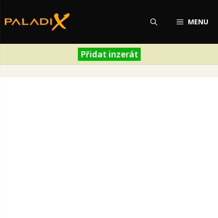
Přeskočit
na
MENU
obsah
Přidat inzerát