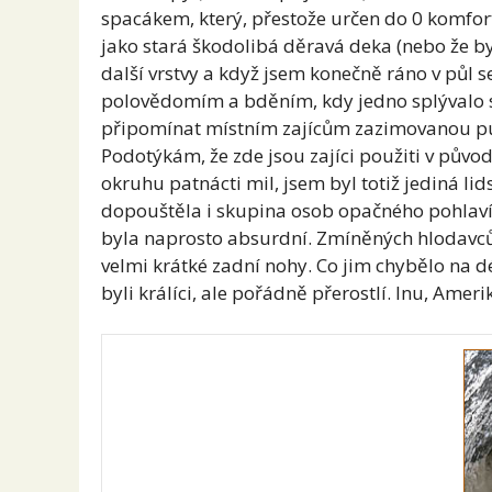
spacákem, který, přestože určen do 0 komfort
jako stará škodolibá děravá deka (nebo že by
další vrstvy a když jsem konečně ráno v půl
polovědomím a bděním, kdy jedno splývalo s
připomínat místním zajícům zazimovanou pu
Podotýkám, že zde jsou zajíci použiti v půvo
okruhu patnácti mil, jsem byl totiž jediná l
dopouštěla i skupina osob opačného pohlaví 
byla naprosto absurdní. Zmíněných hlodavců
velmi krátké zadní nohy. Co jim chybělo na d
byli králíci, ale pořádně přerostlí. Inu, Ameri