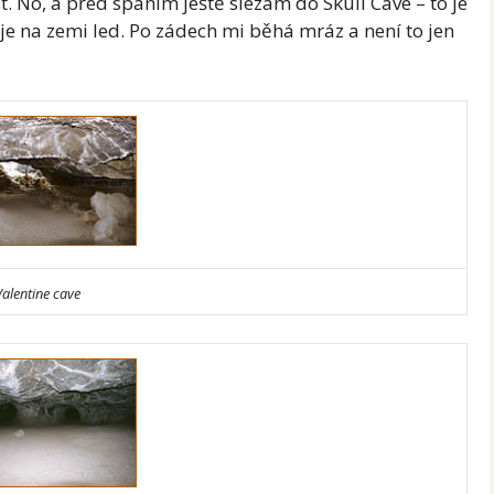
. No, a před spaním ještě slézám do Skull Cave – to je
e na zemi led. Po zádech mi běhá mráz a není to jen
Valentine cave