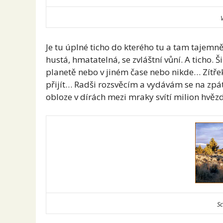
Je tu úplné ticho do kterého tu a tam tajem
hustá, hmatatelná, se zvláštní vůní. A ticho. 
planetě nebo v jiném čase nebo nikde… Zítře
přijít… Radši rozsvěcím a vydávám se na zpát
obloze v dírách mezi mraky svítí milion hvězd
Sc