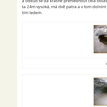
a odkud se dá krásně přehlédnout celá oblast
ta 24m vysoká, má dvě patra a v tom dolním j
tím ledem.