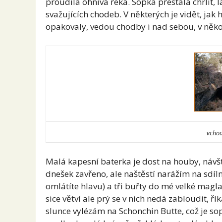
proudila ohnivá řeka. Sopka přestala chrlit,
svažujících chodeb. V některých je vidět, jak
opakovaly, vedou chodby i nad sebou, v něko
vchod
Malá kapesní baterka je dost na houby, návště
dnešek zavřeno, ale naštěstí narážím na sdílné
omlátíte hlavu) a tři buřty do mé velké magl
sice větví ale prý se v nich nedá zabloudit, ř
slunce vylézám na Schonchin Butte, což je so