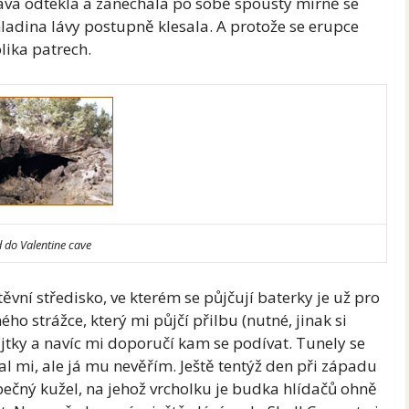
 láva odtekla a zanechala po sobě spousty mírně se
 hladina lávy postupně klesala. A protože se erupce
lika patrech.
 do Valentine cave
vní středisko, ve kterém se půjčují baterky je už pro
ho strážce, který mi půjčí přilbu (nutné, jinak si
ajtky a navíc mi doporučí kam se podívat. Tunely se
íkal mi, ale já mu nevěřím. Ještě tentýž den při západu
pečný kužel, na jehož vrcholku je budka hlídačů ohně