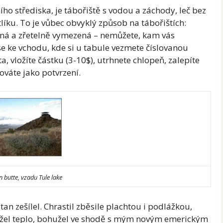
ho střediska, je tábořiště s vodou a záchody, leč bez
tlíku. To je vůbec obvyklý způsob na tábořištích:
ovaná a zřetelně vymezená – nemůžete, kam vás
se ke vchodu, kde si u tabule vezmete číslovanou
a, vložíte částku (3-10$), utrhnete chlopeň, zalepíte
ováte jako potvrzení.
 butte, vzadu Tule lake
stan zešílel. Chrastil zběsile plachtou i podlážkou,
edržel teplo, bohužel ve shodě s mým novým emerickým