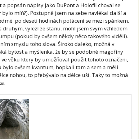
 a popsán nápisy jako DuPont a Holofil choval se
 bylo míň?). Postupně jsem na sebe navlékal další a
 sedmé, po deseti hodinách potácení se mezi spánkem,
 druhým, vylezl ze stanu, mohl jsem svým vzhledem
mpu (pokud by ovšem někdy něco takového viděli).
dním smyslu toho slova. Široko daleko, možná v
idská bytost a myšlenka, že by se podobné magořiny
ve věku který by umožňoval použít tohoto označení,
 bylo ovšem kvantum, hopkali tam a sem a měli
élce nohou, to přebývalo na délce uší. Taky to možná
ka.