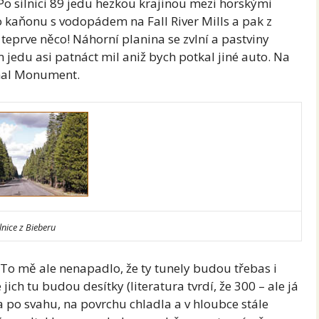
 silnici 89 jedu hezkou krajinou mezi horskými
 kaňonu s vodopádem na Fall River Mills a pak z
teprve něco! Náhorní planina se zvlní a pastviny
 jedu asi patnáct mil aniž bych potkal jiné auto. Na
onal Monument.
ilnice z Bieberu
y. To mě ale nenapadlo, že ty tunely budou třebas i
ich tu budou desítky (literatura tvrdí, že 300 – ale já
ila po svahu, na povrchu chladla a v hloubce stále