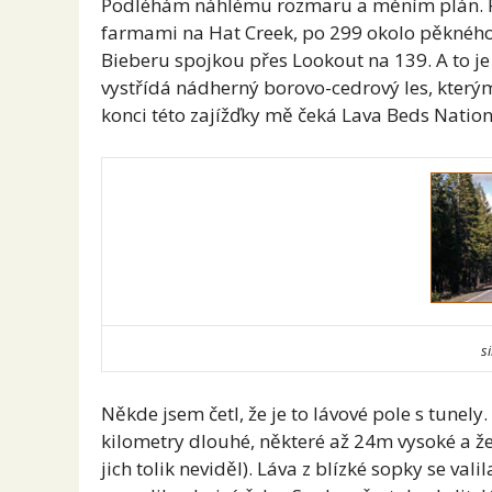
Podléhám náhlému rozmaru a měním plán. Po
farmami na Hat Creek, po 299 okolo pěkného
Bieberu spojkou přes Lookout na 139. A to je 
vystřídá nádherný borovo-cedrový les, kterým
konci této zajížďky mě čeká Lava Beds Nati
s
Někde jsem četl, že je to lávové pole s tunel
kilometry dlouhé, některé až 24m vysoké a že j
jich tolik neviděl). Láva z blízké sopky se val