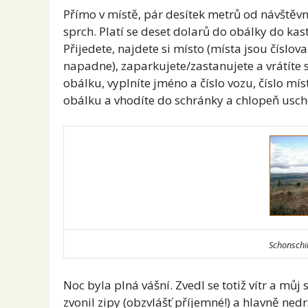
Přímo v místě, pár desítek metrů od návštěvní
sprch. Platí se deset dolarů do obálky do kas
Přijedete, najdete si místo (místa jsou čísl
napadne), zaparkujete/zastanujete a vrátíte 
obálku, vyplníte jméno a číslo vozu, číslo míst
obálku a vhodíte do schránky a chlopeň usch
Schonschin
Noc byla plná vášní. Zvedl se totiž vítr a můj 
zvonil zipy (obzvlášť příjemné!) a hlavně n