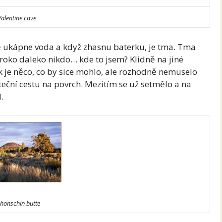
Valentine cave
ně ukápne voda a když zhasnu baterku, je tma. Tma
Široko daleko nikdo… kde to jsem? Klidně na jiné
k je něco, co by sice mohlo, ale rozhodně nemuselo
eční cestu na povrch. Mezitím se už setmělo a na
.
honschin butte