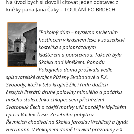
Na úvod bych si dovolil citovat jeden odstavec z
knížky pana Jana Čáky – TOULÁNÍ PO BRDECH:
“Pokojný dům – myslivna s výletním
hostincem v krásném lese, v sousedství
kostelíka s poloprázdným
klášterem a poustevnou. Taková byla
Skalka nad Mníškem. Pohodu
Pokojného domu prožívala vedle
spisovatelské dvojice Růženy Svobodové a F.X.
Svobody, kteří v této krajině žili, i řada dalších
českých literátů druhé poloviny minulého a počátku
našeho století. Jako chlapec sem přicházíval
Svatopluk Čech a zdejší motivy užil později v idylickém
eposu Václav Živsa. Za letního pobytu v
Řevnicích chodíval na Skalku Jaroslav Vrchlický a Ignát
Herrmann. V Pokojném domě trávíval prázdniny F.X.