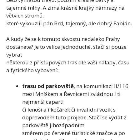
tajemné mlhy. A zima krásné krajky námrazy na
větvích stromů,
které vykouzlil pán Brd, tajemný, ale dobrý Fabián.
A kudy že se k tomuto skvostu nedaleko Prahy
dostanete? Je to velice jednoduché, stačí si pouze
vybrat
některou z přístupových tras dle vaší nálady, času
a fyzického vybavení:
trasu od parkoviště
, na komunikaci II/116
mezi Mníškem a Řevnicemi zvládnou i ti
nejmenší caparti
či lenoši a i kočárek či invalidní vozík s
doprovodem tuto projede. Stačí se vydat z
parkoviště jihozápadním
směrem po červené turistické značce a po