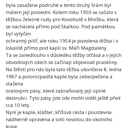
byla zasažena podruhé a tento druhý šrám byl
málem její poslední. Kolem roku 1950 se začalo s
těžbou železné rudy pro Kovohutě v Mníšku, která
se nacházela přímo pod Skalkou. Pod památkou
byl vytyčen
ochranný pilíř, ale roku 1954 je povolena těžba i v
lokalitě přímo pod kaplí sv. Máří Magdalény.
Ta se zanedlouho v důsledku těžby otřásá a v jejích
obvodových zdech se začínají objevovat praskliny.
Na štěstí pro nás byla tato těžba ukončena 8. ledna
1967 a polorozpadlá kaple byla zabezpečena a
stažena
ocelovými pásy, které zabraňovaly její úplné
destrukci. Tyto pásy jste zde mohli vidět ještě před
cca 10 lety.
Nyní je kaple, klášter, křížová cesta i poustevna
nádherně opravena a svítí novotou do okolního
kraje.