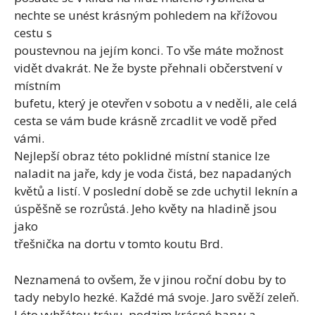
nechte se unést krásným pohledem na křížovou
cestu s
poustevnou na jejím konci. To vše máte možnost
vidět dvakrát. Ne že byste přehnali občerstvení v
místním
bufetu, který je otevřen v sobotu a v neděli, ale celá
cesta se vám bude krásně zrcadlit ve vodě před
vámi.
Nejlepší obraz této poklidné místní stanice lze
naladit na jaře, kdy je voda čistá, bez napadaných
květů a listí. V poslední době se zde uchytil leknín a
úspěšně se rozrůstá. Jeho květy na hladině jsou
jako
třešnička na dortu v tomto koutu Brd.
Neznamená to ovšem, že v jinou roční dobu by to
tady nebylo hezké. Každé má svoje. Jaro svěží zeleň.
Léto vyhřátou trávu, podzim krásné barvy a