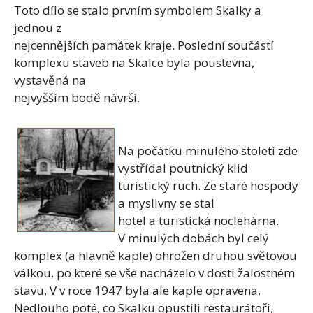
Toto dílo se stalo prvním symbolem Skalky a
jednou z
nejcennějších památek kraje. Poslední součástí
komplexu staveb na Skalce byla poustevna,
vystavěná na
nejvyšším bodě návrší.
Na počátku minulého století zde
vystřídal poutnický klid
turistický ruch. Ze staré hospody
a myslivny se stal
hotel a turistická noclehárna.
V minulých dobách byl celý
komplex (a hlavně kaple) ohrožen druhou světovou
válkou, po které se vše nacházelo v dosti žalostném
stavu. V v roce 1947 byla ale kaple opravena.
Nedlouho poté, co Skalku opustili restaurátoři,