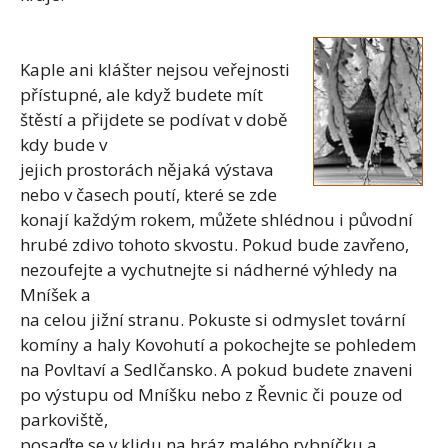
Kaple ani klášter nejsou veřejnosti
přístupné, ale když budete mít
štěstí a přijdete se podívat v době
kdy bude v
jejich prostorách nějaká výstava
nebo v časech poutí, které se zde
konají každým rokem, můžete shlédnou i původní
hrubé zdivo tohoto skvostu. Pokud bude zavřeno,
nezoufejte a vychutnejte si nádherné výhledy na
Mníšek a
na celou jižní stranu. Pokuste si odmyslet tovární
komíny a haly Kovohutí a pokochejte se pohledem
na Povltaví a Sedlčansko. A pokud budete znaveni
po výstupu od Mníšku nebo z Řevnic či pouze od
parkoviště,
posaďte se v klidu na hráz malého rybníčku a