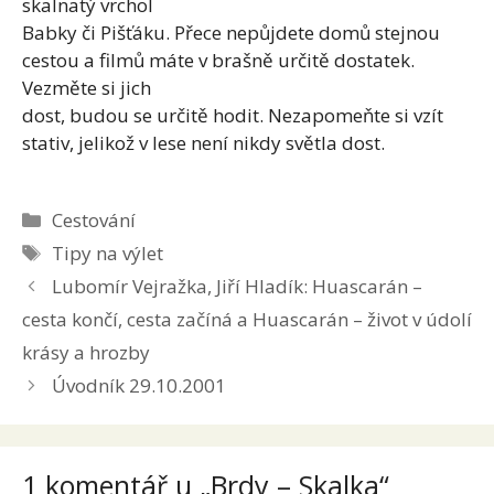
skalnatý vrchol
Babky či Pišťáku. Přece nepůjdete domů stejnou
cestou a filmů máte v brašně určitě dostatek.
Vezměte si jich
dost, budou se určitě hodit. Nezapomeňte si vzít
stativ, jelikož v lese není nikdy světla dost.
Rubriky
Cestování
Štítky
Tipy na výlet
Lubomír Vejražka, Jiří Hladík: Huascarán –
cesta končí, cesta začíná a Huascarán – život v údolí
krásy a hrozby
Úvodník 29.10.2001
1 komentář u „Brdy – Skalka“