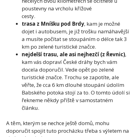
necelých dvou kilometrech se ocitnete u
poustevny na vrcholu křížové
cesty.
trasa z Mníšku pod Brdy
, kam je možné
dojet i autobusem, je již trošku namáhavější
a musíte počítat se stoupáním o délce tak 3
km po zelené turistické značce.
nejdelší trasu, ale asi nejhezčí (z Řevnic)
,
kam vás dopraví České dráhy bych vám
docela doporučil. Vede opět po zelené
turistické značce. Trochu se zapotíte, ale
věřte, že cca 6 km dlouhé stoupání údolím
Babského potoka stojí za to. O tomto údolí si
řekneme někdy příště v samostatném
článku.
A těm, kterým se nechce ještě domů, mohu
doporučit spojit tuto procházku třeba s výletem na