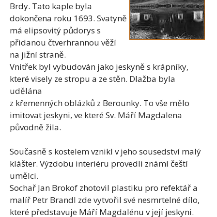
Brdy. Tato kaple byla
dokončena roku 1693. Svatyně
má elipsovitý půdorys s
přidanou čtverhrannou věží
na jižní straně.
Vnitřek byl vybudován jako jeskyně s krápníky,
které visely ze stropu a ze stěn. Dlažba byla
udělána
z křemenných oblázků z Berounky. To vše mělo
imitovat jeskyni, ve které Sv. Máří Magdalena
původně žila.
Současně s kostelem vznikl v jeho sousedství malý
klášter. Výzdobu interiéru provedli známí čeští
umělci.
Sochař Jan Brokof zhotovil plastiku pro refektář a
malíř Petr Brandl zde vytvořil své nesmrtelné dílo,
které představuje Máří Magdalénu v její jeskyni.