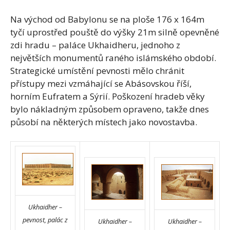
Na východ od Babylonu se na ploše 176 x 164m
tyčí uprostřed pouště do výšky 21m silně opevněné
zdi hradu – paláce Ukhaidheru, jednoho z
největších monumentů raného islámského období.
Strategické umístění pevnosti mělo chránit
přístupy mezi vzmáhající se Abásovskou říší,
horním Eufratem a Sýrií. Poškození hradeb věky
bylo nákladným způsobem opraveno, takže dnes
působí na některých místech jako novostavba.
Ukhaidher –
pevnost, palác z
Ukhaidher –
Ukhaidher –