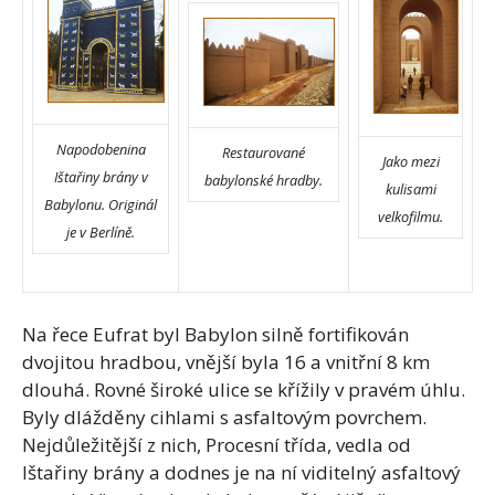
Napodobenina
Restaurované
Jako mezi
Ištařiny brány v
babylonské hradby.
kulisami
Babylonu. Originál
velkofilmu.
je v Berlíně.
Na řece Eufrat byl Babylon silně fortifikován
dvojitou hradbou, vnější byla 16 a vnitřní 8 km
dlouhá. Rovné široké ulice se křížily v pravém úhlu.
Byly dlážděny cihlami s asfaltovým povrchem.
Nejdůležitější z nich, Procesní třída, vedla od
Ištařiny brány a dodnes je na ní viditelný asfaltový