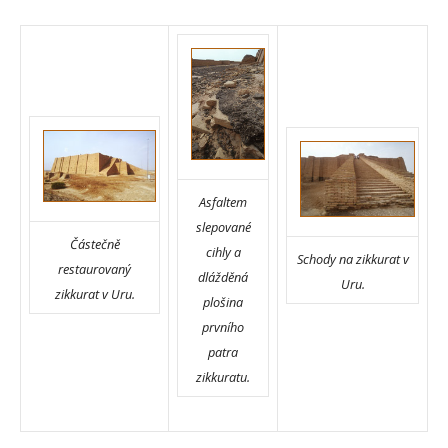
Asfaltem
slepované
Částečně
cihly a
Schody na zikkurat v
restaurovaný
dlážděná
Uru.
zikkurat v Uru.
plošina
prvního
patra
zikkuratu.