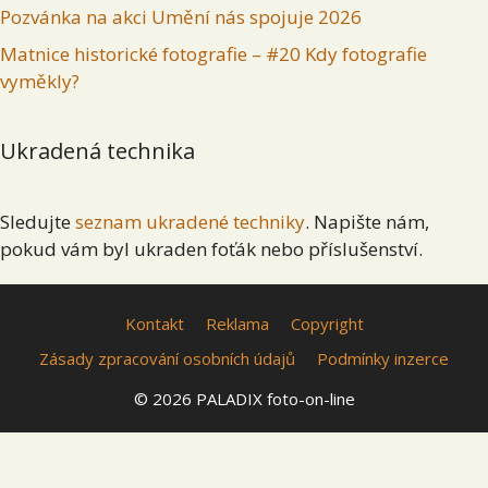
Pozvánka na akci Umění nás spojuje 2026
Matnice historické fotografie – #20 Kdy fotografie
vyměkly?
Ukradená technika
Sledujte
seznam ukradené techniky
. Napište nám,
pokud vám byl ukraden foťák nebo příslušenství.
Kontakt
Reklama
Copyright
Zásady zpracování osobních údajů
Podmínky inzerce
© 2026 PALADIX foto-on-line