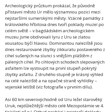
Archeologický průzkum prokázal, že původně
přístavní město Ur mělo významnou pozici mezi
nejstaršími sumerskými městy. Vzácné památky z
královského hřbitova dnes tvoří poklady muzeí po
celém světě – v bagdádském archeologickém
muzeu jsme obdivovali lyru z Uru se zlatou
vousatou býčí hlavou. Dominantou naleziště jsou
dnes restaurované zbytky zikkuratu postaveného z
cihel sušených na slunci s vnějším pláštěm z
pálených cihel. Po cihlových schodech slepovaných
asfaltem lze vystoupit na první stupeň pokrytý
zbytky asfaltu. Z druhého stupně je krásný výhled
na celé naleziště a na opačné straně vyhlídky –
vojenské letiště (viz fotografie v prvním dílu).
Asi 60 km severovýchodně od Uru ležel starověký
Uruk, nejdůležitější město celé Mezopotámie ve 4.
tisíciletí př.n.l. Odtud pochází i nejstarší doklady