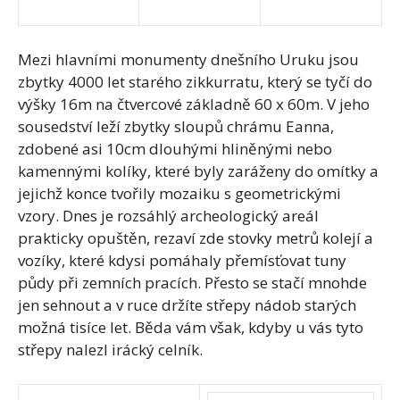
Mezi hlavními monumenty dnešního Uruku jsou
zbytky 4000 let starého zikkurratu, který se tyčí do
výšky 16m na čtvercové základně 60 x 60m. V jeho
sousedství leží zbytky sloupů chrámu Eanna,
zdobené asi 10cm dlouhými hliněnými nebo
kamennými kolíky, které byly zaráženy do omítky a
jejichž konce tvořily mozaiku s geometrickými
vzory. Dnes je rozsáhlý archeologický areál
prakticky opuštěn, rezaví zde stovky metrů kolejí a
vozíky, které kdysi pomáhaly přemísťovat tuny
půdy při zemních pracích. Přesto se stačí mnohde
jen sehnout a v ruce držíte střepy nádob starých
možná tisíce let. Běda vám však, kdyby u vás tyto
střepy nalezl irácký celník.