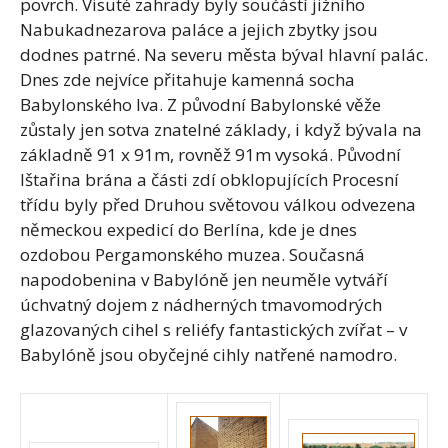
povrch. Visuté zahrady byly součástí jižního
Nabukadnezarova paláce a jejich zbytky jsou
dodnes patrné. Na severu města býval hlavní palác.
Dnes zde nejvíce přitahuje kamenná socha
Babylonského lva. Z původní Babylonské věže
zůstaly jen sotva znatelné základy, i když bývala na
základně 91 x 91m, rovněž 91m vysoká. Původní
Ištařina brána a části zdí obklopujících Procesní
třídu byly před Druhou světovou válkou odvezena
německou expedicí do Berlína, kde je dnes
ozdobou Pergamonského muzea. Současná
napodobenina v Babylóně jen neuměle vytváří
úchvatný dojem z nádherných tmavomodrých
glazovaných cihel s reliéfy fantastických zvířat – v
Babylóně jsou obyčejné cihly natřené namodro.