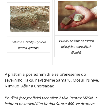
V Uruku se šlape po tisících
Kolíkové mozaiky – typická
takovýchto starověkých
urucká výzdoba.
úlomků.
V příštím a posledním díle se přeneseme do
severního Iráku, navštívíme Samaru, Mosul, Ninive,
Nimrud, Ašur a Chorsabad.
Použitá fotografická technika: 2 těla Pentax MZ5N, v
jednom negativní film Kodak Supra 400, ve druhém