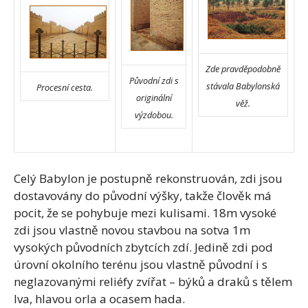
Zde pravděpodobně
Původní zdi s
stávala Babylonská
Procesní cesta.
originální
věž.
výzdobou.
Celý Babylon je postupně rekonstruován, zdi jsou
dostavovány do původní výšky, takže člověk má
pocit, že se pohybuje mezi kulisami. 18m vysoké
zdi jsou vlastně novou stavbou na sotva 1m
vysokých původních zbytcích zdí. Jedině zdi pod
úrovní okolního terénu jsou vlastně původní i s
neglazovanými reliéfy zvířat – býků a draků s tělem
lva, hlavou orla a ocasem hada.