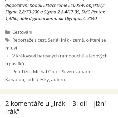
diapozitivní Kodak Ektachrome E100SW, objektivy:
Sigma 2,8/70-200 a Sigma 2,8-4/17-35, SMC Pentax
1,4/50, dále digitální kompakt Olympus C-3040.
Rubriky
Cestování
Štítky
Reportáže z cest
,
Seriál Irák - země, o které se
mluví
V království barevných rampouchů a ledových
trpaslíků
Petr Dzik, Michal Grepl: Severozápadní
Kanadou, lodí, pěšky, autem…
2 komentáře u „Irák – 3. díl – jižní
Irák“