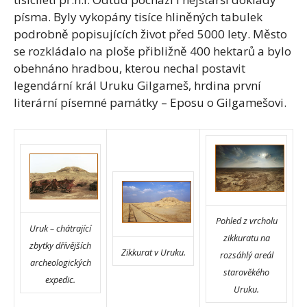
písma. Byly vykopány tisíce hliněných tabulek
podrobně popisujících život před 5000 lety. Město
se rozkládalo na ploše přibližně 400 hektarů a bylo
obehnáno hradbou, kterou nechal postavit
legendární král Uruku Gilgameš, hrdina první
literární písemné památky – Eposu o Gilgamešovi.
Pohled z vrcholu
Uruk – chátrající
zikkuratu na
zbytky dřívějších
Zikkurat v Uruku.
rozsáhlý areál
archeologických
starověkého
expedic.
Uruku.