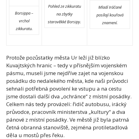
Pohled ze zikkuratu
Mladí Iráčané
Borsippa –
na zbytky
posílají kouřová
vrchol
starověkké Borsipy.
znamení.
zikkuratu.
Protože pozůstatky města Ur leží již blízko
Kuvajtských hranic – tedy v přísnějším vojenském
pásmu, museli jsme nejdříve zajet na vojenskou
posádku do nedalekého města, kde naši průvodci
sehnali potřebná povolení ke vstupu a na cestu
jsme dostali další dva „ochránce“ z místní posádky.
Celkem nás tedy provázeli: řidič autobusu, irácký
průvodce, pracovník ministerstva „kultury“ a dva
pánové z místní posádky. Ve městě již byla patrná
četná obranná stanoviště, zejména protiletadlová
děla u mostů přes řeku.