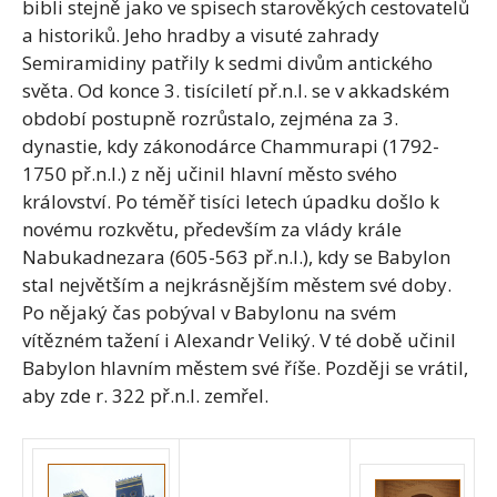
bibli stejně jako ve spisech starověkých cestovatelů
a historiků. Jeho hradby a visuté zahrady
Semiramidiny patřily k sedmi divům antického
světa. Od konce 3. tisíciletí př.n.l. se v akkadském
období postupně rozrůstalo, zejména za 3.
dynastie, kdy zákonodárce Chammurapi (1792-
1750 př.n.l.) z něj učinil hlavní město svého
království. Po téměř tisíci letech úpadku došlo k
novému rozkvětu, především za vlády krále
Nabukadnezara (605-563 př.n.l.), kdy se Babylon
stal největším a nejkrásnějším městem své doby.
Po nějaký čas pobýval v Babylonu na svém
vítězném tažení i Alexandr Veliký. V té době učinil
Babylon hlavním městem své říše. Později se vrátil,
aby zde r. 322 př.n.l. zemřel.