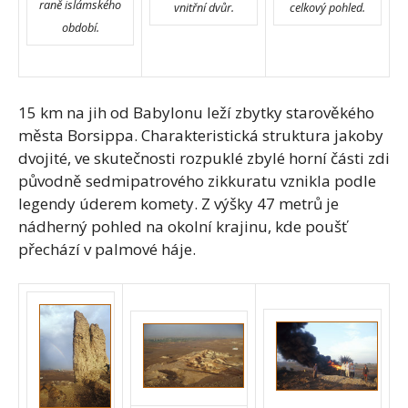
raně islámského
vnitřní dvůr.
celkový pohled.
období.
15 km na jih od Babylonu leží zbytky starověkého
města Borsippa. Charakteristická struktura jakoby
dvojité, ve skutečnosti rozpuklé zbylé horní části zdi
původně sedmipatrového zikkuratu vznikla podle
legendy úderem komety. Z výšky 47 metrů je
nádherný pohled na okolní krajinu, kde poušť
přechází v palmové háje.