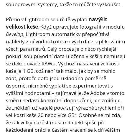
souborovými systémy, takže to můžete vyzkoušet.
Přímo v Lightroom se určitě vyplatí
navýšit
velikost keše
. Když upravujete fotografii v modulu
Develop
, Lightroom automaticky přepočítává
náhledy z původních obrazových dat s aplikováním
všech parametrů. Celý proces je o něco rychlejší,
pokud jsou původní data uložena v keši a nemusejí
se dekódovat z RAWu. Výchozí nastavení velikosti
keše je 1 GB, což není tak málo, jak by se mohlo
zdát, protože data jsou ukládána poměrně
úsporně, nicméně vyplatí se experimentovat s
vyššími hodnotami – zajímavé je, že Adobe v tomto
směru nedává konkrétní doporučení, jen zmiňuje,
že „někteří uživatelé potvrzují výrazné zrychlení při
velikosti keše 20 nebo více GB“. Osobně se mi zdá,
že tak velký nárůst musí mít efekt spíše při
každodenní práci a častém vracení se k dřívějším