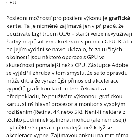
CPU.
Poslední možností pro posílení výkonu je
grafická
karta
. Ta je nicméně zajímavá jen v případě, že
používáte Lightroom CC/6 – starší verze nevyužívají
žádným způsobem akceleraci s pomocí GPU. Krátce
po jejím vydání se navíc ukázalo, že za určitých
okolností jsou některé operace s GPU ve
skutečnosti pomalejší než s CPU. Zástupce Adobe
se vyjádřil zhruba v tom smyslu, že se to opravdu
může dít, a že výraznější přínos od akcelerace
výpočtů grafickou kartou lze očekávat za
předpokladu, že používáte výkonnou grafickou
kartu, silný hlavní procesor a monitor s vysokým
rozlišením (Retina, 4K nebo 5K). Není-li některá z
těchto podmínek splněna, mohou (ale nemusejí)
být některé operace pomalejší, než když se
akcelerace vypne. Zajímavou anketu na toto téma