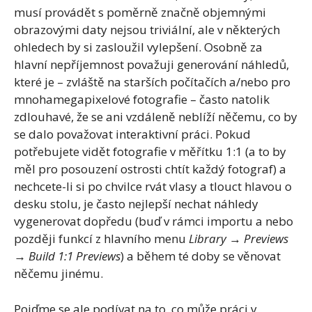
musí provádět s poměrně značně objemnými
obrazovými daty nejsou triviální, ale v některých
ohledech by si zasloužil vylepšení. Osobně za
hlavní nepříjemnost považuji generování náhledů,
které je – zvláště na starších počítačích a/nebo pro
mnohamegapixelové fotografie – často natolik
zdlouhavé, že se ani vzdáleně neblíží něčemu, co by
se dalo považovat interaktivní práci. Pokud
potřebujete vidět fotografie v měřítku 1:1 (a to by
měl pro posouzení ostrosti chtít každý fotograf) a
nechcete-li si po chvilce rvát vlasy a tlouct hlavou o
desku stolu, je často nejlepší nechat náhledy
vygenerovat dopředu (buď v rámci importu a nebo
později funkcí z hlavního menu
Library → Previews
→ Build 1:1 Previews
) a během té doby se věnovat
něčemu jinému.
Pojďme se ale podívat na to, co může práci v