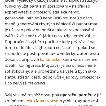
jader. Výsledky ukazují odlišné schopnosti různých
funkcí využít paralelní zpracování – například
export vytěží z procesorů zdaleka nejvíc,
generování náhledů nebo DNG souborů o něco
méně, generování chytrých náhledů či panoramat
je už asi o polovinu horší a takové rozpoznávání
tváří už více než dvě jádra nevyužije téměř vůbec.
Doporučení k výběru počítače tedy prý závisí na
tom, co děláte v Lightroom nejčastěji – pokud se
rozhodnete postupovat takto vědecky, autoři testu
dokonce připravili
kalkulačku
, která vám navrhne
ideální konfiguraci. Můj závěr je asi o něco méně
sofistikovaný, ale pro většinu uživatelů bych jako
zlatou střední cestu doporučil 4jádrový procesor i7
s co nejvyšší frekvencí.
Svůj vliv má rovněž dostupná
operační pamět
. V již
zmíněném
testu Iana Lyonse
zrychlil upgrade ze 4