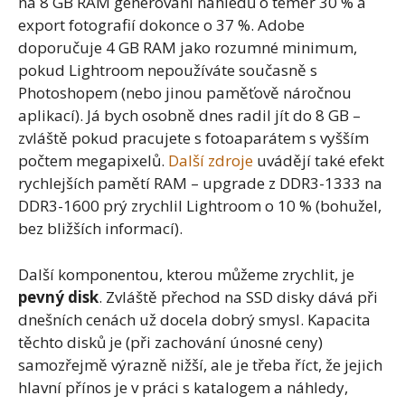
na 8 GB RAM generování náhledů o téměř 30 % a
export fotografií dokonce o 37 %. Adobe
doporučuje 4 GB RAM jako rozumné minimum,
pokud Lightroom nepoužíváte současně s
Photoshopem (nebo jinou paměťově náročnou
aplikací). Já bych osobně dnes radil jít do 8 GB –
zvláště pokud pracujete s fotoaparátem s vyšším
počtem megapixelů.
Další zdroje
uvádějí také efekt
rychlejších pamětí RAM – upgrade z DDR3-1333 na
DDR3-1600 prý zrychlil Lightroom o 10 % (bohužel,
bez bližších informací).
Další komponentou, kterou můžeme zrychlit, je
pevný disk
. Zvláště přechod na SSD disky dává při
dnešních cenách už docela dobrý smysl. Kapacita
těchto disků je (při zachování únosné ceny)
samozřejmě výrazně nižší, ale je třeba říct, že jejich
hlavní přínos je v práci s katalogem a náhledy,