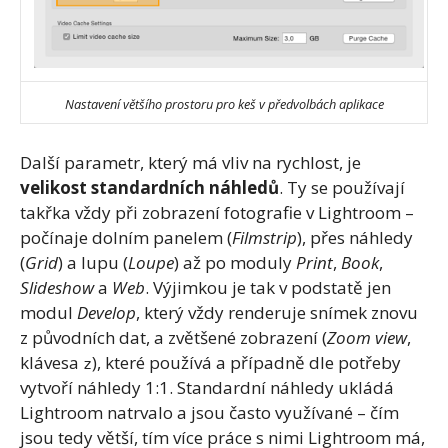
Nastavení většího prostoru pro keš v předvolbách aplikace
Další parametr, který má vliv na rychlost, je
velikost standardních náhledů
. Ty se používají
takřka vždy při zobrazení fotografie v Lightroom –
počínaje dolním panelem (
Filmstrip
), přes náhledy
(
Grid
) a lupu (
Loupe
) až po moduly
Print
,
Book
,
Slideshow
a
Web
. Výjimkou je tak v podstatě jen
modul
Develop
, který vždy renderuje snímek znovu
z původních dat, a zvětšené zobrazení (
Zoom view
,
klávesa
), které používá a případně dle potřeby
z
vytvoří náhledy 1:1. Standardní náhledy ukládá
Lightroom natrvalo a jsou často využívané – čím
jsou tedy větší, tím více práce s nimi Lightroom má,