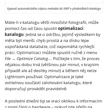
Vypnutí automatického zápisu metadat do XMP v předvolbách katalogu
Máte-li v katalogu větší množství fotografií, může
pomoct čas od času spustit
optimalizaci
katalogu
. Jedná se o údržbu, jejímž výsledkem by
měla být menší, chyb prostá a na disku lépe
uspořádaná databáze, což napomáhá rychlejší
práci. Optimalizaci můžete spustit ručně z menu
File → Optimize Catalog…
. Počítejte s tím, že proces
nějakou dobu trvá (většinou pár minut, v krajním
případě ale až desítky minut) a během něj nelze
Lightroom používat. Optimalizace je také
volitelnou součástí zálohování katalogu, které
doporučují provádět pravidelně.
A poslední dnešní tip se vrací oklikou k informacím
z první části o hardware – pokud jste přešli na