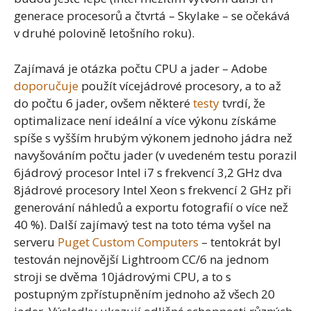
generace procesorů a čtvrtá – Skylake – se očekává
v druhé polovině letošního roku).
Zajímavá je otázka počtu CPU a jader – Adobe
doporučuje
použít vícejádrové procesory, a to až
do počtu 6 jader, ovšem některé
testy
tvrdí, že
optimalizace není ideální a více výkonu získáme
spíše s vyšším hrubým výkonem jednoho jádra než
navyšováním počtu jader (v uvedeném testu porazil
6jádrový procesor Intel i7 s frekvencí 3,2 GHz dva
8jádrové procesory Intel Xeon s frekvencí 2 GHz při
generování náhledů a exportu fotografií o více než
40 %). Další zajímavý test na toto téma vyšel na
serveru
Puget Custom Computers
– tentokrát byl
testován nejnovější Lightroom CC/6 na jednom
stroji se dvěma 10jádrovými CPU, a to s
postupným zpřístupněním jednoho až všech 20