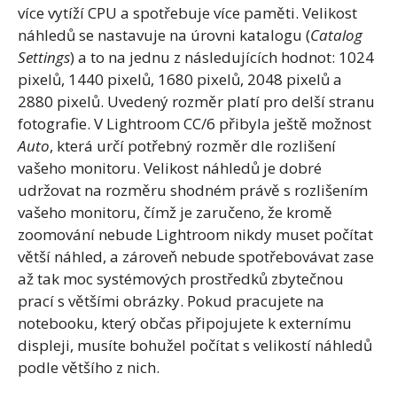
více vytíží CPU a spotřebuje více paměti. Velikost
náhledů se nastavuje na úrovni katalogu (
Catalog
Settings
) a to na jednu z následujících hodnot: 1024
pixelů, 1440 pixelů, 1680 pixelů, 2048 pixelů a
2880 pixelů. Uvedený rozměr platí pro delší stranu
fotografie. V Lightroom CC/6 přibyla ještě možnost
Auto
, která určí potřebný rozměr dle rozlišení
vašeho monitoru. Velikost náhledů je dobré
udržovat na rozměru shodném právě s rozlišením
vašeho monitoru, čímž je zaručeno, že kromě
zoomování nebude Lightroom nikdy muset počítat
větší náhled, a zároveň nebude spotřebovávat zase
až tak moc systémových prostředků zbytečnou
prací s většími obrázky. Pokud pracujete na
notebooku, který občas připojujete k externímu
displeji, musíte bohužel počítat s velikostí náhledů
podle většího z nich.