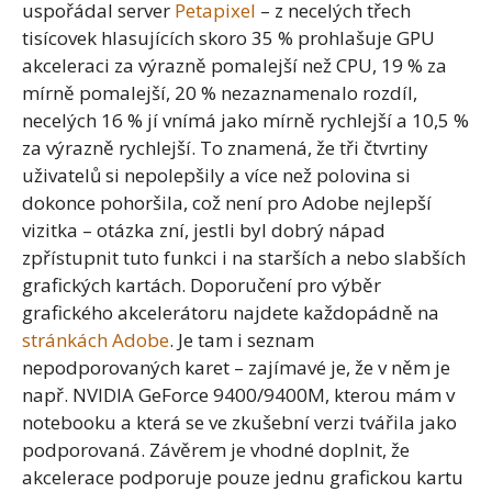
uspořádal server
Petapixel
– z necelých třech
tisícovek hlasujících skoro 35 % prohlašuje GPU
akceleraci za výrazně pomalejší než CPU, 19 % za
mírně pomalejší, 20 % nezaznamenalo rozdíl,
necelých 16 % jí vnímá jako mírně rychlejší a 10,5 %
za výrazně rychlejší. To znamená, že tři čtvrtiny
uživatelů si nepolepšily a více než polovina si
dokonce pohoršila, což není pro Adobe nejlepší
vizitka – otázka zní, jestli byl dobrý nápad
zpřístupnit tuto funkci i na starších a nebo slabších
grafických kartách. Doporučení pro výběr
grafického akcelerátoru najdete každopádně na
stránkách Adobe
. Je tam i seznam
nepodporovaných karet – zajímavé je, že v něm je
např. NVIDIA GeForce 9400/9400M, kterou mám v
notebooku a která se ve zkušební verzi tvářila jako
podporovaná. Závěrem je vhodné doplnit, že
akcelerace podporuje pouze jednu grafickou kartu