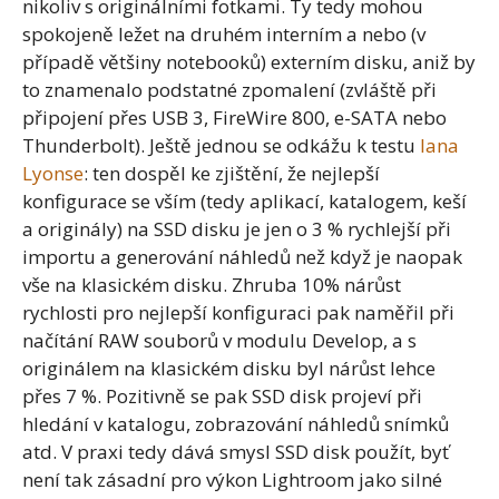
nikoliv s originálními fotkami. Ty tedy mohou
spokojeně ležet na druhém interním a nebo (v
případě většiny notebooků) externím disku, aniž by
to znamenalo podstatné zpomalení (zvláště při
připojení přes USB 3, FireWire 800, e-SATA nebo
Thunderbolt). Ještě jednou se odkážu k testu
Iana
Lyonse
: ten dospěl ke zjištění, že nejlepší
konfigurace se vším (tedy aplikací, katalogem, keší
a originály) na SSD disku je jen o 3 % rychlejší při
importu a generování náhledů než když je naopak
vše na klasickém disku. Zhruba 10% nárůst
rychlosti pro nejlepší konfiguraci pak naměřil při
načítání RAW souborů v modulu Develop, a s
originálem na klasickém disku byl nárůst lehce
přes 7 %. Pozitivně se pak SSD disk projeví při
hledání v katalogu, zobrazování náhledů snímků
atd. V praxi tedy dává smysl SSD disk použít, byť
není tak zásadní pro výkon Lightroom jako silné