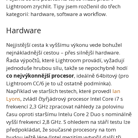
Lightroom zrychlit. Tipy jsem rozčlenil do třech
kategorií: hardware, software a workflow.
Hardware
Nejjistější cesta k vyššímu výkonu vede bohužel
nejnákladnější cestou – přes silnější hardware.
Řada výpočtů, které Lightroom provádí, vyžadují
jednoduše hrubou sílu, takže se nepochybně hodí
co nejvýkonnější procesor
, ideálně 64bitový (pro
Lightroom CC/6 je to už ostatně podmínka).
Například ve starších testech, které provedl
Ian
Lyons
, zvládl čtyřjádrový procesor Intel Core i7 s
frekvencí 2,3 GHz zpracovat náhledy za polovinu
času oproti staršímu Intelu Core 2 Duo s nominálně
vyšší frekvencí 2,8 GHz. S ohledem na stáří testu lze
předpokládat, že současné procesory na tom
budou ještě lépe (Intel mezitím vytvořil další tři