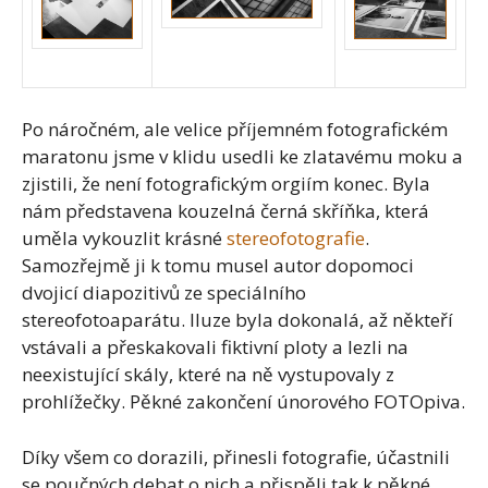
Po náročném, ale velice příjemném fotografickém
maratonu jsme v klidu usedli ke zlatavému moku a
zjistili, že není fotografickým orgiím konec. Byla
nám představena kouzelná černá skříňka, která
uměla vykouzlit krásné
stereofotografie
.
Samozřejmě ji k tomu musel autor dopomoci
dvojicí diapozitivů ze speciálního
stereofotoaparátu. Iluze byla dokonalá, až někteří
vstávali a přeskakovali fiktivní ploty a lezli na
neexistující skály, které na ně vystupovaly z
prohlížečky. Pěkné zakončení únorového FOTOpiva.
Díky všem co dorazili, přinesli fotografie, účastnili
se poučných debat o nich a přispěli tak k pěkné