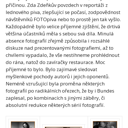
příčinou. Zda Zdeňkův povzdech v reportáži z
lednového piva, zlepšující se počasí, zodpovědnost
návštěvníků FOTOpiva nebo to prostě jen tak vyšlo.
Každopádně bylo velice příjemné zjištění, že drtivá
většina účastníků měla s sebou svá díla. Minulá
absence fotografií zřejmě způsobila i rozsáhlé
diskuze nad prezentovanými fotografiemi, až to
chvílemi vypadalo, že vše nestihneme prohlédnout
do rána, natož do zavíračky restaurace. Moc
příjemné to bylo. Bylo zajímavé sledovat
myšlenkové pochody autorů i jejich oponentů.
Neméně vzrušující byla proměna některých
fotografií po radikálních ořezech, že by i Bundes
zaplesal, po kombinacích s jinými záběry, či
absolutní redukce některých sérií fotografií.