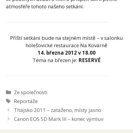
atmosféře tohoto našeho setkání.
Příští setkání bude na stejném místě – v salonku
holešovické restaurace Na Kovárně
14. března 2012 v 18.00
Téma na březen je:
RESERVÉ
Rubriky
Ze společnosti
Štítky
Reportáže
Thajsko 2011 – zataženo, místy jasno
Canon EOS 5D Mark III – konec výmluv