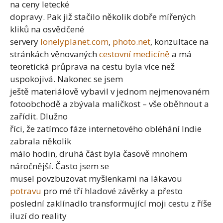
na ceny letecké
dopravy. Pak již stačilo několik dobře mířených
kliků na osvědčené
servery
lonelyplanet.com
,
photo.net
, konzultace na
stránkách věnovaných
cestovní medicíně
a má
teoretická průprava na cestu byla více než
uspokojivá. Nakonec se jsem
ještě materiálově vybavil v jednom nejmenovaném
fotoobchodě a zbývala maličkost – vše oběhnout a
zařídit. Dlužno
říci, že zatímco fáze internetového obléhání Indie
zabrala několik
málo hodin, druhá část byla časově mnohem
náročnější. Často jsem se
musel povzbuzovat myšlenkami na lákavou
potravu
pro mé tří hladové závěrky a přesto
poslední zaklínadlo transformující moji cestu z říše
iluzí do reality