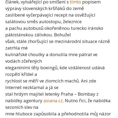
článek, vytvářející po smíšení s
tímto
popisem
výpravy slovenských kršňáků do země
zaslíbené vyčerpávající recept na osvěžující
salátovou směs autostopu, železnice
a pachu autobusů okořeněnou turecko íránsko
pákistánskou zálivkou. Bohužel
však, stále zhoršující se mezinárodní situace rázně
zatrhla mé
kulinářské choutky a donutila mne pátrat ve
vodách zčeřených
elegantními těly boeingů, kde vzdálenost udává
rozpětí křídel a
rychlost se měří ve zlomcích machů. Ani zde
Internet nezklamal a já se
stal hrdým majitel letenky Praha – Bombay z
nabídky agentury
asiana.cz
. Nutno říci, že nabídka
sezoních slev na
mne hluboce zapůsobila a přehodnotila můj názor