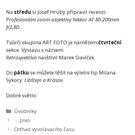
Na
středu
si Josef Hrubý připravil recenzi:
Profesionální zoom-objektivy Nikkor AF 80-200mm
f/2,8D
.
Tvůrčí skupina ART FOTO je námětem
čtvrteční
sekce. Výstavu s názvem
Retrospektiva
navštívil Marek Slavíček.
Do
pátku
se můžete těšit na výletní tip Milana
Sýkory:
Libštejn a Krásov
.
Dobré světlo.
Rubriky
Úvodníky
… pivo
Odhad vyvolávacího času