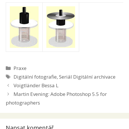
Rubriky
Praxe
Štítky
Digitální fotografie
,
Seriál Digitální archivace
Voigtländer Bessa L
Martin Evening: Adobe Photoshop 5.5 for
photographers
Napsat komentář