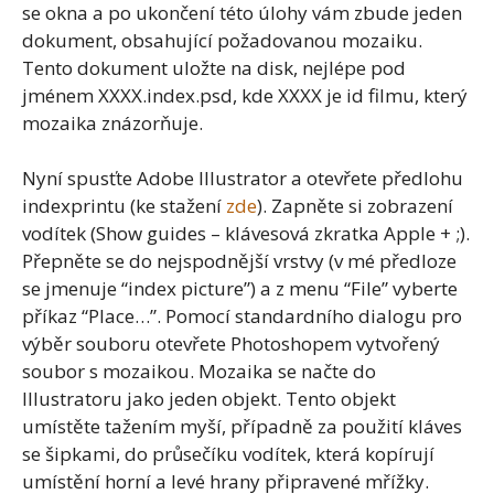
se okna a po ukončení této úlohy vám zbude jeden
dokument, obsahující požadovanou mozaiku.
Tento dokument uložte na disk, nejlépe pod
jménem XXXX.index.psd, kde XXXX je id filmu, který
mozaika znázorňuje.
Nyní spusťte Adobe Illustrator a otevřete předlohu
indexprintu (ke stažení
zde
). Zapněte si zobrazení
vodítek (Show guides – klávesová zkratka Apple + ;).
Přepněte se do nejspodnější vrstvy (v mé předloze
se jmenuje “index picture”) a z menu “File” vyberte
příkaz “Place…”. Pomocí standardního dialogu pro
výběr souboru otevřete Photoshopem vytvořený
soubor s mozaikou. Mozaika se načte do
Illustratoru jako jeden objekt. Tento objekt
umístěte tažením myší, případně za použití kláves
se šipkami, do průsečíku vodítek, která kopírují
umístění horní a levé hrany připravené mřížky.