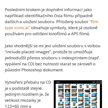
Posledním krokem je doplnění informací jako
například identifikačního čísla filmu případně
dalších a uložení souboru. Přiložený soubor
“film
type icons.ai”
obsahuje symboly, které já osobně
používám pro odlišení kinofilmů a APS filmů.
Jako vhodnější se mi jeví uložení souboru s volbou
“include placed images”, protože to umožňuje
jednodušší přenos souboru s indexprintem (např.
vypálení na CD) bez nutnosti starat se zároveň o
původní Photoshop dokument.
Vytvoření přebalu na CD
je v podstatě stejné,
jediným rozdílem je, že
velikost mozaiky je
123×65 mm a