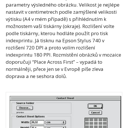
parametry výsledného obrázku. Velikost je nejlépe
nastavit v centimetrech podle zamýšlené velikosti
výtisku (A4 v mém případě) s přihlédnutím k
možnostem vaší tiskárny (okraje). Rozlišení volte
podle tiskárny, kterou hodláte použít pro tisk
indexprintu. Já tisknu na Epson Stylus 740 v
rozlišení 720 DPI a proto volím rozlišení
indexprintu 180 PPI. Rozmístění obrázků v mozaice
doporučuji “Place Across First” – vypadá to
normálněji, přece jen se v Evropě píše zleva
doprava a ne seshora dolů.