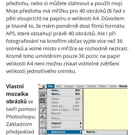
předlohu, nebo si můžete stáhnout a použít moji.
Moje předloha má mřížku pro 40 obrázků (8 řad v
pěti sloupcích) na papíru o velikosti A4. Důvodem
je hlavně to, že mám poměrně dost filmů formátu
APS, které obsahují právě 40 obrázků. Ale i při
fotografování na kinofilm občas vyjde více než 36
snímků a volné místo v mřížce se rozhodně neztratí.
Kromě toho umístěním pouze 36 pozic na papír
velikosti A4 není možno získat viditelné zvětšení
velikosti jednotlivého snímku.
Vlastní
mozaika
obrázků
se
tvoří pomocí
Photoshopu.
Základním
předpoklad