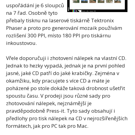
uspořádání je 6 sloupců
na 7 řad. Osobně tyto
přebaly tisknu na laserové tiskárně Tektronix
Phaser a proto pro generování mozaik používám
rozlišení 300 PPI, místo 180 PPI pro tiskárnu
inkoustovou.
Vřele doporučuji i zhotovení nálepek na vlastní CD.
Jednak to hezky vypadá, jednak je na první pohled
jasné, jaké CD patří do jaké krabičky. Zejména v
okamžiku, kdy pracujete s více CD a máte je
poházené po stole dokáže taková drobnost ušetřit
spoustu času. V prodeji jsou různé sady pro
zhotovování nálepek, nejznámější je
pravděpodobně Press-it. Tyto sady obsahují i
předlohy pro tisk nálepek na CD v nejrozšířenějších
formátech, jak pro PC tak pro Mac.