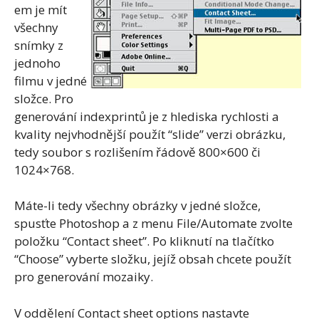
em je mít
všechny
snímky z
jednoho
filmu v jedné
složce. Pro
generování indexprintů je z hlediska rychlosti a
kvality nejvhodnější použít “slide” verzi obrázku,
tedy soubor s rozlišením řádově 800×600 či
1024×768.
Máte-li tedy všechny obrázky v jedné složce,
spusťte Photoshop a z menu File/Automate zvolte
položku “Contact sheet”. Po kliknutí na tlačítko
“Choose” vyberte složku, jejíž obsah chcete použít
pro generování mozaiky.
V oddělení Contact sheet options nastavte