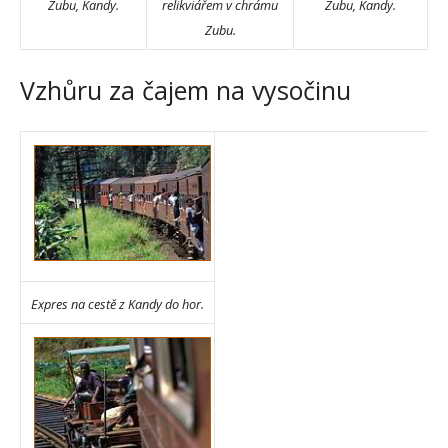
Zubu, Kandy.
relikviářem v chrámu
Zubu, Kandy.
Zubu.
Vzhůru za čajem na vysočinu
Expres na cestě z Kandy do hor.