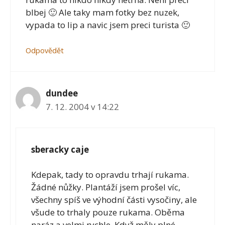
blbej 🙂 Ale taky mam fotky bez nuzek,
vypada to lip a navic jsem preci turista 🙂
Odpovědět
dundee
7. 12. 2004 v 14:22
sberacky caje
Kdepak, tady to opravdu trhají rukama.
Žádné nůžky. Plantáží jsem prošel víc,
všechny spíš ve výhodní části vysočiny, ale
všude to trhaly pouze rukama. Oběma
naráz a velmi rychle. Když měly plné