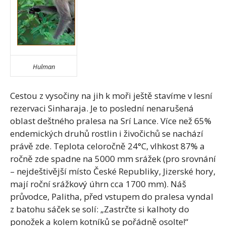
Hulman
Cestou z vysočiny na jih k moři ještě stavíme v lesní
rezervaci Sinharaja. Je to poslední nenarušená
oblast deštného pralesa na Srí Lance. Více než 65%
endemických druhů rostlin i živočichů se nachází
právě zde. Teplota celoročně 24°C, vlhkost 87% a
ročně zde spadne na 5000 mm srážek (pro srovnání
– nejdeštivější místo České Republiky, Jizerské hory,
mají roční srážkový úhrn cca 1700 mm). Náš
průvodce, Palitha, před vstupem do pralesa vyndal
z batohu sáček se solí: „Zastrčte si kalhoty do
ponožek a kolem kotníků se pořádně osolte!“