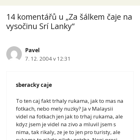
14 komentářů u „Za šálkem čaje na
vysočinu Srí Lanky“
Pavel
7. 12. 2004 v 12:31
sberacky caje
To ten caj fakt trhaly rukama, jak to mas na
fotkach, nebo mely nuzky? Ja v Malaysii
videl na fotkach jen jak to trhaj rukama, ale
kdyz jsem je videl na zivo a mluvil jsem s
nima, tak rikaly, ze je to jen pro turisty, ale
rukama to nikdo nikdy netrha. Neni preci