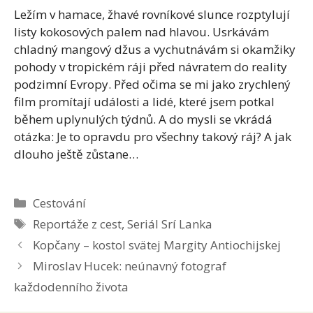
Ležím v hamace, žhavé rovníkové slunce rozptylují
listy kokosových palem nad hlavou. Usrkávám
chladný mangový džus a vychutnávám si okamžiky
pohody v tropickém ráji před návratem do reality
podzimní Evropy. Před očima se mi jako zrychlený
film promítají události a lidé, které jsem potkal
během uplynulých týdnů. A do mysli se vkrádá
otázka: Je to opravdu pro všechny takový ráj? A jak
dlouho ještě zůstane…
Rubriky
Cestování
Štítky
Reportáže z cest
,
Seriál Srí Lanka
Kopčany – kostol svätej Margity Antiochijskej
Miroslav Hucek: neúnavný fotograf
každodenního života