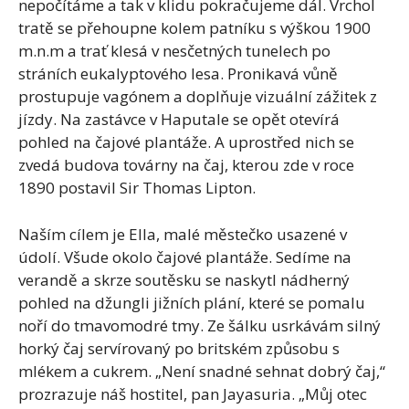
nepočítáme a tak v klidu pokračujeme dál. Vrchol
tratě se přehoupne kolem patníku s výškou 1900
m.n.m a trať klesá v nesčetných tunelech po
stráních eukalyptového lesa. Pronikavá vůně
prostupuje vagónem a doplňuje vizuální zážitek z
jízdy. Na zastávce v Haputale se opět otevírá
pohled na čajové plantáže. A uprostřed nich se
zvedá budova továrny na čaj, kterou zde v roce
1890 postavil Sir Thomas Lipton.
Naším cílem je Ella, malé městečko usazené v
údolí. Všude okolo čajové plantáže. Sedíme na
verandě a skrze soutěsku se naskytl nádherný
pohled na džungli jižních plání, které se pomalu
noří do tmavomodré tmy. Ze šálku usrkávám silný
horký čaj servírovaný po britském způsobu s
mlékem a cukrem. „Není snadné sehnat dobrý čaj,“
prozrazuje náš hostitel, pan Jayasuria. „Můj otec