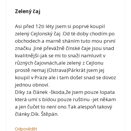
Zelený čaj
Asi před 12ti léty jsem si poprvé koupil
zelený Cejlonský čaj .Od té doby chodím po
obchodech a marně sháním tuto mou první
značku .Jiné převážně čínské čaje jsou snad
kvalitnější-jak se mi to snaží namluvit v
různých čajovnách,ale zelený z Cejlonu
prostě nemaj (Ostrava)Párkrát jsem jej
koupil v Praze ale i tam došel snad se dovoz
jednou obnoví.
Díky za článek -škoda,že jsem pouze lopata
která umí s bídou pouze ruštinu -jet někam
a jen čučet to není ono.Tak alespoň takový
články.Dík. Štěpán.
Odpovědět