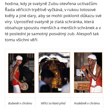
hodina, kdy je svatyně Zubu otevřena uctívačům.
Řada věřících trpělivě vyčkává, v rukou lotosové
květy a jiné dary, aby se mohli poklonit důkazu své
víry. Uprostřed svatyně je zlatá schránka, která
obsahuje spoustu menších a menších schránek a v
té poslední je samotný posvátný zub. Alespoň tak
tomu všichni věří.
Bubeník v chrámu
Věřící se klaní před
Hudebník v chrámu