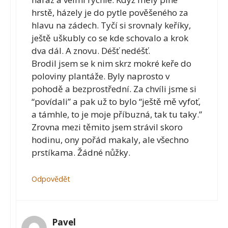
hrstě, házely je do pytle pověšeného za
hlavu na zádech. Tyčí si srovnaly keříky,
ještě uškubly co se kde schovalo a krok
dva dál. A znovu. Déšť nedéšť.
Brodil jsem se k nim skrz mokré keře do
poloviny plantáže. Byly naprosto v
pohodě a bezprostřední. Za chvíli jsme si
“povídali” a pak už to bylo “ještě mě vyfoť,
a támhle, to je moje příbuzná, tak tu taky.”
Zrovna mezi těmito jsem strávil skoro
hodinu, ony pořád makaly, ale všechno
prstíkama. Žádné nůžky.
Odpovědět
Pavel