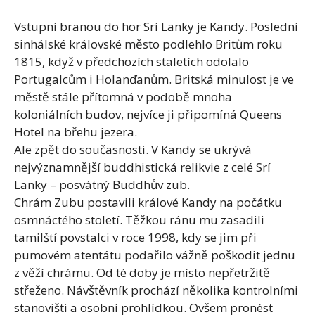
Vstupní branou do hor Srí Lanky je Kandy. Poslední
sinhálské královské město podlehlo Britům roku
1815, když v předchozích staletích odolalo
Portugalcům i Holanďanům. Britská minulost je ve
městě stále přítomná v podobě mnoha
koloniálních budov, nejvíce ji připomíná Queens
Hotel na břehu jezera.
Ale zpět do současnosti. V Kandy se ukrývá
nejvýznamnější buddhistická relikvie z celé Srí
Lanky – posvátný Buddhův zub.
Chrám Zubu postavili králové Kandy na počátku
osmnáctého století. Těžkou ránu mu zasadili
tamilští povstalci v roce 1998, kdy se jim při
pumovém atentátu podařilo vážně poškodit jednu
z věží chrámu. Od té doby je místo nepřetržitě
střeženo. Návštěvník prochází několika kontrolními
stanovišti a osobní prohlídkou. Ovšem pronést