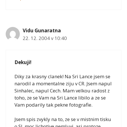
Vidu Gunaratna
22. 12. 2004 v 10:40
Dekuji!
Diky za krasny clanek! Na Sri Lance jsem se
narodil a momentalne ziju v CR. Jsem napul
Sinhalec, napul Cech. Mam velkou radost z
toho, ze se Vam na Sri Lance libilo a ze se
Vam podarily tak pekne fotografie.
Jsem spis zvykly na to, ze se v mistnim tisku
o SL moc lichotive nemluvi, asi protoze