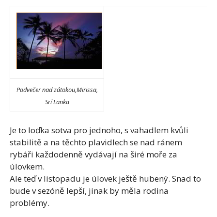
Podvečer nad zátokou,Mirissa,
Srí Lanka
Je to loďka sotva pro jednoho, s vahadlem kvůli
stabilitě a na těchto plavidlech se nad ránem
rybáři každodenně vydávají na širé moře za
úlovkem.
Ale teď v listopadu je úlovek ještě hubený. Snad to
bude v sezóně lepší, jinak by měla rodina
problémy.