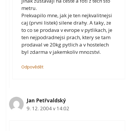
jinak zustavaji na ceste a foti z tech sto
metru.
Prekvapilo mne, jak je ten nejkvalitnejsi
caj (prvni listek) silene drahy. A taky, ze
to co se prodava v evrope v pytlikach, je
ten nejpodradnejsi prach, ktery se tam
prodaval ve 20kg pytlich a v hostelech
byl zdarma v jakemkoliv mnozstvi.
Odpovědět
Jan Petřvaldský
9. 12. 2004 v 14:02