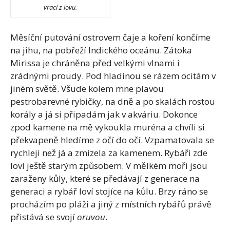
vrací z lovu.
Měsíční putování ostrovem čaje a koření končíme
na jihu, na pobřeží Indického oceánu. Zátoka
Mirissa je chráněna před velkými vlnami i
zrádnými proudy. Pod hladinou se rázem ocitám v
jiném světě. Všude kolem mne plavou
pestrobarevné rybičky, na dně a po skalách rostou
korály a já si připadám jak v akváriu. Dokonce
zpod kamene na mě vykoukla muréna a chvíli si
překvapeně hledíme z očí do očí. Vzpamatovala se
rychleji než já a zmizela za kamenem. Rybáři zde
loví ještě starým způsobem. V mělkém moři jsou
zaraženy kůly, které se předávají z generace na
generaci a rybář loví stojíce na kůlu. Brzy ráno se
procházím po pláži a jiný z místních rybářů právě
přistává se svojí
oruvou
.