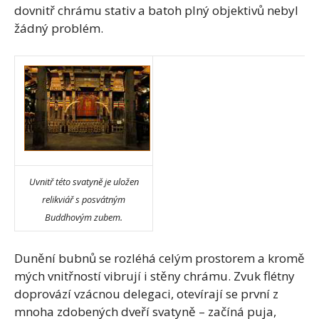
dovnitř chrámu stativ a batoh plný objektivů nebyl
žádný problém.
Uvnitř této svatyně je uložen
relikviář s posvátným
Buddhovým zubem.
Dunění bubnů se rozléhá celým prostorem a kromě
mých vnitřností vibrují i stěny chrámu. Zvuk flétny
doprovází vzácnou delegaci, otevírají se první z
mnoha zdobených dveří svatyně – začíná puja,