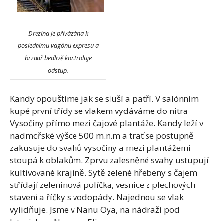
Drezína je přivázána k
poslednímu vagónu expresu a
brzdař bedlivě kontroluje
odstup.
Kandy opouštíme jak se sluší a patří. V salónním
kupé první třídy se vlakem vydáváme do nitra
Vysočiny přímo mezi čajové plantáže. Kandy leží v
nadmořské výšce 500 m.n.m a trať se postupně
zakusuje do svahů vysočiny a mezi plantážemi
stoupá k oblakům. Zprvu zalesněné svahy ustupují
kultivované krajině. Sytě zelené hřebeny s čajem
střídají zeleninová políčka, vesnice z plechových
stavení a říčky s vodopády. Najednou se vlak
vylidňuje. Jsme v Nanu Oya, na nádraží pod