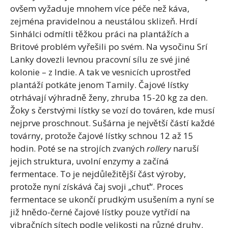
ovšem vyžaduje mnohem více péče než káva,
zejména pravidelnou a neustálou sklizeň. Hrdí
Sinhálci odmítli těžkou práci na plantážích a
Britové problém vyřešili po svém. Na vysočinu Srí
Lanky dovezli levnou pracovní sílu ze své jiné
kolonie – z Indie. A tak ve vesnicích uprostřed
plantáží potkáte jenom Tamily. Čajové lístky
otrhávají výhradně ženy, zhruba 15-20 kg za den.
Žoky s čerstvými lístky se vozí do továren, kde musí
nejprve proschnout. Sušárna je největší částí každé
továrny, protože čajové lístky schnou 12 až 15
hodin. Poté se na strojích zvaných
rollery
naruší
jejich struktura, uvolní enzymy a začíná
fermentace. To je nejdůležitější část výroby,
protože nyní získává čaj svoji „chuť“. Proces
fermentace se ukončí prudkým usušením a nyní se
již hnědo-černé čajové lístky pouze vytřídí na
vibračních sítech podle velikosti na různé druhy.