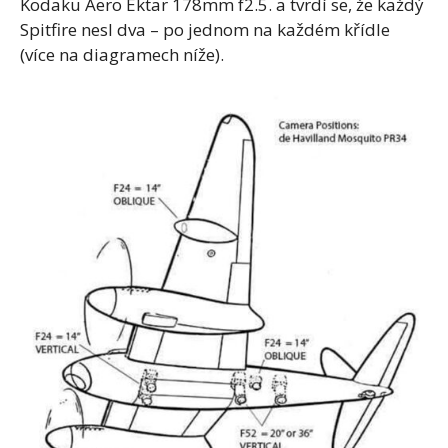
Kodaku Aero Ektar 178mm f2.5. a tvrdí se, že každý
Spitfire nesl dva – po jednom na každém křídle
(více na diagramech níže).
S