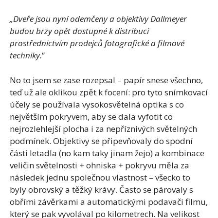
„Dveře jsou nyní odemčeny a objektivy Dallmeyer
budou brzy opět dostupné k distribuci
prostřednictvím prodejců fotografické a filmové
techniky.
“
No to jsem se zase rozepsal – papír snese všechno,
teď už ale oklikou zpět k focení: pro tyto snímkovací
účely se používala vysokosvětelná optika s co
největším pokryvem, aby se dala vyfotit co
nejrozlehlejší plocha i za nepříznivých světelných
podmínek. Objektivy se připevňovaly do spodní
části letadla (no kam taky jinam žejo) a kombinace
veličin světelnosti + ohniska + pokryvu měla za
následek jednu společnou vlastnost – všecko to
byly obrovský a těžký krávy. Často se párovaly s
obřími závěrkami a automatickými podavači filmu,
který se pak vyvolával po kilometrech. Na velikost