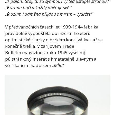
„
Y
psilon? Stojí tu za symbol. I vy teď ustupte stranou.“
„
E
vropa hoří a každý obětuje své.“
„
R
ozum i odměna přijdou s mírem – vydržte!“
V předvánočních časech let 1939-1944 fabrika
pravidelně vypouštěla do inzertního éteru
optimistické zkazky o brzkém konci války – až se
konečně trefila. V zářijovém Trade
Bulletin magazínu z roku 1945 vyšel mj.
půlstránkový inzerát s hmatatelně úlevným a
všeříkajícím nadpisem
„MÍR.
“