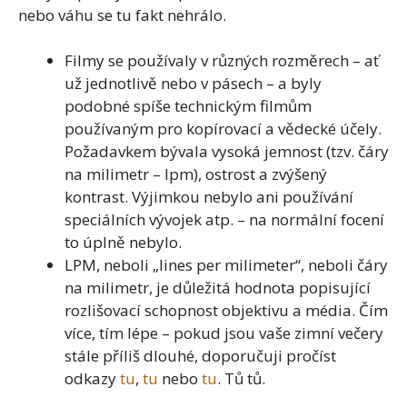
nebo váhu se tu fakt nehrálo.
Filmy se používaly v různých rozměrech – ať
už jednotlivě nebo v pásech – a byly
podobné spíše technickým filmům
používaným pro kopírovací a vědecké účely.
Požadavkem bývala vysoká jemnost (tzv. čáry
na milimetr – lpm), ostrost a zvýšený
kontrast. Výjimkou nebylo ani používání
speciálních vývojek atp. – na normální focení
to úplně nebylo.
LPM, neboli „lines per milimeter“, neboli čáry
na milimetr, je důležitá hodnota popisující
rozlišovací schopnost objektivu a média. Čím
více, tím lépe – pokud jsou vaše zimní večery
stále příliš dlouhé, doporučuji pročíst
odkazy
tu
,
tu
nebo
tu
. Tů tů.