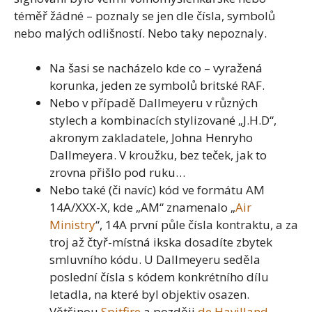
téměř žádné – poznaly se jen dle čísla, symbolů
nebo malých odlišností. Nebo taky nepoznaly.
Na šasi se nacházelo kde co – vyražená
korunka, jeden ze symbolů britské RAF.
Nebo v případě Dallmeyeru v různých
stylech a kombinacích stylizované „J.H.D“,
akronym zakladatele, Johna Henryho
Dallmeyera. V kroužku, bez teček, jak to
zrovna přišlo pod ruku…
Nebo také (či navíc) kód ve formátu AM
14A/XXX-X, kde „AM“ znamenalo „
Air
Ministry
“, 14A první půle čísla kontraktu, a za
troj až čtyř-místná ikska dosadíte zbytek
smluvního kódu. U Dallmeyeru seděla
poslední čísla s kódem konkrétního dílu
letadla, na které byl objektiv osazen.
Většinou
Spitfire
a později
de Havilland