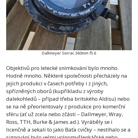
Dallmeyer Serrac 360mm f5.6
Objektivů pro letecké snímkování bylo mnoho.
Hodně mnoho. Některé společnosti přecházely na
jejich produkci v časech potřeby i z jiných,
spřízněných oborů (kupříkladu z výroby
dalekohledů – případ třeba britského Aldisu) nebo
se na ně přeorientovaly z produkce pro komerční
sféru (ať už zcela nebo zčásti – Dallmeyer, Wray,
Ross, TTH, Burke & James ad.). Vyráběly se i
licenčně a sekali to jako Baťa cvičky – nestíhalo se a
signování bylo velmi volnomyšlenkářské nebo