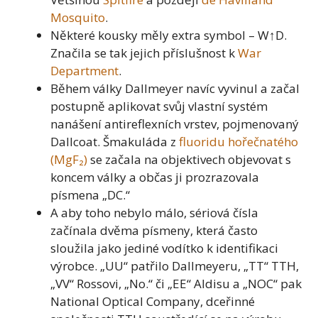
Mosquito
.
Některé kousky měly extra symbol – W↑D.
Značila se tak jejich příslušnost k
War
Department
.
Během války Dallmeyer navíc vyvinul a začal
postupně aplikovat svůj vlastní systém
nanášení antireflexních vrstev, pojmenovaný
Dallcoat. Šmakuláda z
fluoridu hořečnatého
(MgF₂)
se začala na objektivech objevovat s
koncem války a občas ji prozrazovala
písmena „DC.“
A aby toho nebylo málo, sériová čísla
začínala dvěma písmeny, která často
sloužila jako jediné vodítko k identifikaci
výrobce. „UU“ patřilo Dallmeyeru, „TT“ TTH,
„VV“ Rossovi, „No.“ či „EE“ Aldisu a „NOC“ pak
National Optical Company, dceřinné