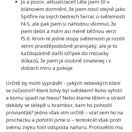
Jo a pozor, aktualizace!! Léta jsem žil v
bláhovém domnění, že jsem nosil stejně jako
Spitfire na svých bedrech Serrac o světelnosti
f4.5, ale pak jsem si náhodou všimnul, že
jsem debil a mám asi méně běžnou verzi
f5.6. Krom té jedné stopy světelnosti je rozdíl
velmi pravděpodobně pranijaký, ale je to
každopádně další střípek do mozaiky
důkazů, že jsem já osobně zmatenej i v
dobách míru a pokoje.
Určitě by mohl vyprávět – jakých nebeských klání
se zúčastnil? Které bitvy byl svědkem? Koho vyfotil
a komu spadl na hlavu? Nebo klame tělem a strávil
dekády ve sklepě u brambor, kam ho pohodil
provianťák? Jedno však vím určitě – vzal sem ho na
procházku a pofotili jsme si – tentokrát však proti
svému zvyku fotil odspoda nahoru. Protisvětlo mu