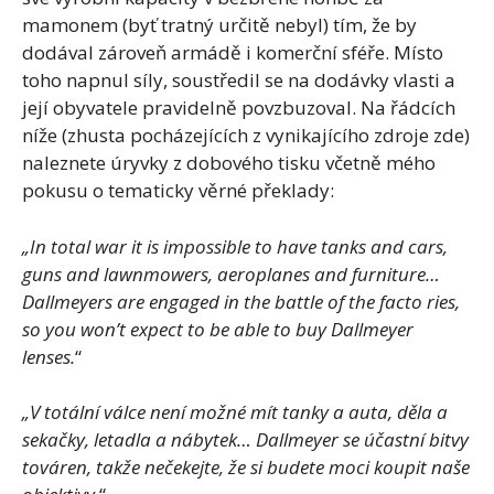
mamonem (byť tratný určitě nebyl) tím, že by
dodával zároveň armádě i komerční sféře. Místo
toho napnul síly, soustředil se na dodávky vlasti a
její obyvatele pravidelně povzbuzoval. Na řádcích
níže (zhusta pocházejících z vynikajícího zdroje zde)
naleznete úryvky z dobového tisku včetně mého
pokusu o tematicky věrné překlady:
„In total war it is impossible to have tanks and cars,
guns and lawnmowers, aeroplanes and furniture…
Dallmeyers are engaged in the battle of the facto ries,
so you won’t expect to be able to buy Dallmeyer
lenses.
“
„V totální válce není možné mít tanky a auta, děla a
sekačky, letadla a nábytek… Dallmeyer se účastní bitvy
továren, takže nečekejte, že si budete moci koupit naše