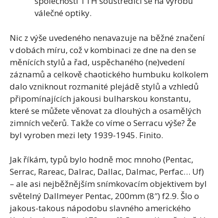
společnosti TTH soustředící se na výrobu
válečné optiky.
Nic z výše uvedeného nenavazuje na běžné značení
v dobách míru, což v kombinaci ze dne na den se
měnících stylů a řad, uspěchaného (ne)vedení
záznamů a celkově chaotického humbuku kolkolem
dalo vzniknout rozmanité plejádě stylů a vzhledů
připomínajících jakousi bulharskou konstantu,
které se můžete věnovat za dlouhých a osamělých
zimních večerů. Takže co víme o Serracu výše? Že
byl vyroben mezi lety 1939-1945. Finito.
Jak říkám, typů bylo hodně moc mnoho (Pentac,
Serrac, Rareac, Dalrac, Dallac, Dalmac, Perfac… Uf)
– ale asi nejběžnějším snímkovacím objektivem byl
světelný Dallmeyer Pentac, 200mm (8″) f2.9. Šlo o
jakous-takous nápodobu slavného amerického