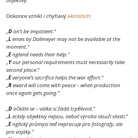
objektivy.
“
Dokonce vznikl i chytlavý
akrostich
:
„
D
on’t be impatient.“
„
L
enses by Dallmeyer may not be available at the
moment.“
„
E
ngland needs their help.“
„
Y
our personal requirements must necessarily take
second place.“
„
E
veryone’s sacrifice helps the war effort.“
„
R
eward will come with peace – when production
once again gets going.“
„
D
očkáte se – válka si žádá trpělivost.
“
„
L
eckdy objektivy nejsou, neboť výroba slouží vlasti.“
„
E
nglický průmysl teď nepracuje pro fotografy, ale
pro vojáky.“