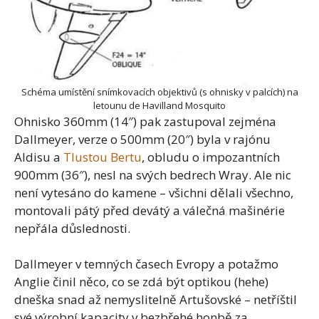
Schéma umístění snímkovacích objektivů (s ohnisky v palcích) na
letounu de Havilland Mosquito
Ohnisko 360mm (14″) pak zastupoval zejména
Dallmeyer, verze o 500mm (20″) byla v rajónu
Aldisu a
Tlustou Bertu
, obludu o impozantních
900mm (36″), nesl na svých bedrech Wray. Ale nic
není vytesáno do kamene – všichni dělali všechno,
montovali pátý před devátý a válečná mašinérie
nepřála důslednosti.
Dallmeyer v temných časech Evropy a potažmo
Anglie činil něco, co se zdá být optikou (hehe)
dneška snad až nemyslitelně Artušovské – netříštil
své výrobní kapacity v bezbřehé honbě za