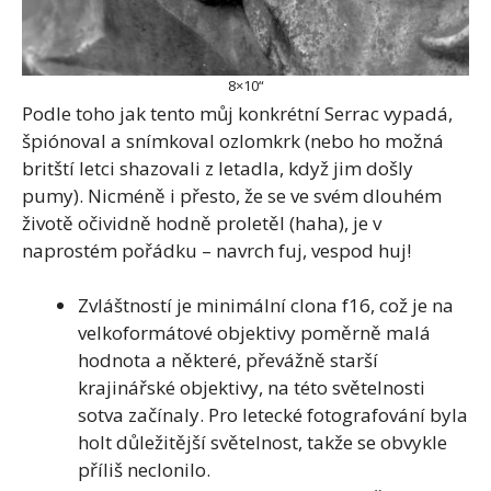
8×10“
Podle toho jak tento můj konkrétní Serrac vypadá,
špiónoval a snímkoval ozlomkrk (nebo ho možná
britští letci shazovali z letadla, když jim došly
pumy). Nicméně i přesto, že se ve svém dlouhém
životě očividně hodně proletěl (haha), je v
naprostém pořádku – navrch fuj, vespod huj!
Zvláštností je minimální clona f16, což je na
velkoformátové objektivy poměrně malá
hodnota a některé, převážně starší
krajinářské objektivy, na této světelnosti
sotva začínaly. Pro letecké fotografování byla
holt důležitější světelnost, takže se obvykle
příliš neclonilo.