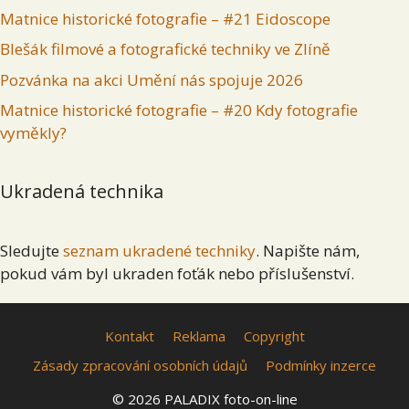
Matnice historické fotografie – #21 Eidoscope
Blešák filmové a fotografické techniky ve Zlíně
Pozvánka na akci Umění nás spojuje 2026
Matnice historické fotografie – #20 Kdy fotografie
vyměkly?
Ukradená technika
Sledujte
seznam ukradené techniky
. Napište nám,
pokud vám byl ukraden foťák nebo příslušenství.
Kontakt
Reklama
Copyright
Zásady zpracování osobních údajů
Podmínky inzerce
© 2026 PALADIX foto-on-line