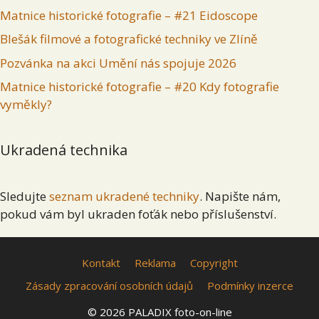
Matnice historické fotografie – #21 Eidoscope
Blešák filmové a fotografické techniky ve Zlíně
Pozvánka na akci Umění nás spojuje 2026
Matnice historické fotografie – #20 Kdy fotografie
vyměkly?
Ukradená technika
Sledujte
seznam ukradené techniky
. Napište nám,
pokud vám byl ukraden foťák nebo příslušenství.
Kontakt
Reklama
Copyright
Zásady zpracování osobních údajů
Podmínky inzerce
© 2026 PALADIX foto-on-line