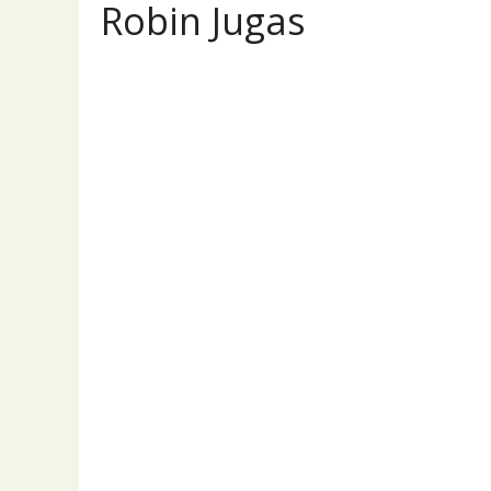
Robin Jugas
Ro
Přehled
Příspěvky
Komentáře
Panaso
PRODEJ
Panasonic Lumi