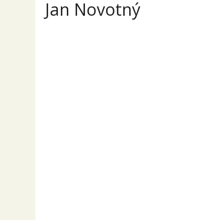
Jan Novotný
Ja
Přehled
Příspěvky
Komentáře
ostatní
PRODEJ
7 žárovkový s
(
6. 7. 2026
17:25
)