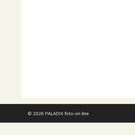
Bowens stříbrný 
především…
Zadavatel
Jan Novotný
ostatní
PRODEJ
Softbox Okta
Otočný Oktagon
360°, 2x difuzní
Bajonet BOWENS 
Zadavatel
Jan Novotný
© 2026 PALADIX foto-on-line