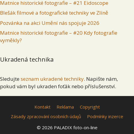
Matnice historické fotografie – #21 Eidoscope
Blešák filmové a fotografické techniky ve Zlíně
Pozvánka na akci Umění nás spojuje 2026
Matnice historické fotografie – #20 Kdy fotografie
vyměkly?
Ukradená technika
Sledujte
seznam ukradené techniky
. Napište nám,
pokud vám byl ukraden foťák nebo příslušenství.
Kontakt
Reklama
Copyright
Zásady zpracování osobních údajů
Podmínky inzerce
© 2026 PALADIX foto-on-line