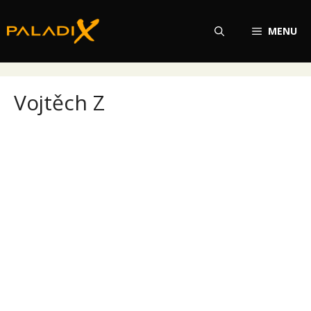
Přeskočit
na
MENU
obsah
Vojtěch Z
Vojtěch Z