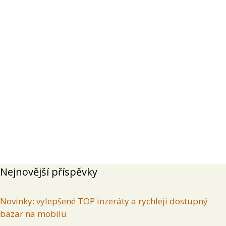
Přehled
Příspěvky
Komentáře
Inzeráty uživatele
Sony A7 IV, 526 expozic
(
7. 6. 2026
)
Prodám fullframe fotoaparát Sony A7 IV,
kupovaný na Alze 7/2024. Minimálně
používaný, mechanická závěrka 526 expozic.
Zadavatel
Lokalita
Hlavní město Praha
43 000 Kč
Vojtěch Z
Záruka 7/2027. Součástí balení originální
baterie Sony, originál kožený popruh, dobíjecí
kabel,…
Nejnovější příspěvky
Novinky: vylepšené TOP inzeráty a rychleji dostupný
bazar na mobilu