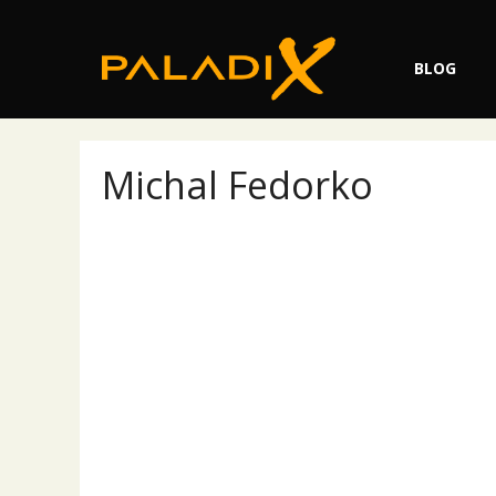
Přeskočit
na
obsah
BLOG
Michal Fedorko
Mich