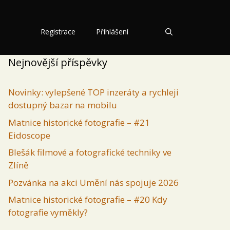
Registrace
Přihlášení
Nejnovější příspěvky
Novinky: vylepšené TOP inzeráty a rychleji
dostupný bazar na mobilu
Matnice historické fotografie – #21
Eidoscope
Blešák filmové a fotografické techniky ve
Zlíně
Pozvánka na akci Umění nás spojuje 2026
Matnice historické fotografie – #20 Kdy
fotografie vyměkly?