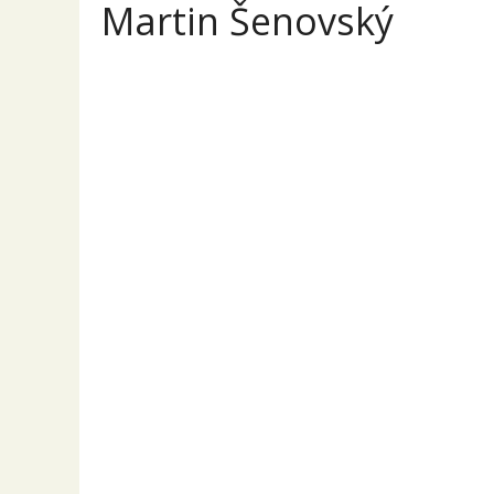
Martin Šenovský
Mart
http://
Přehled
Příspěvky
Komentáře