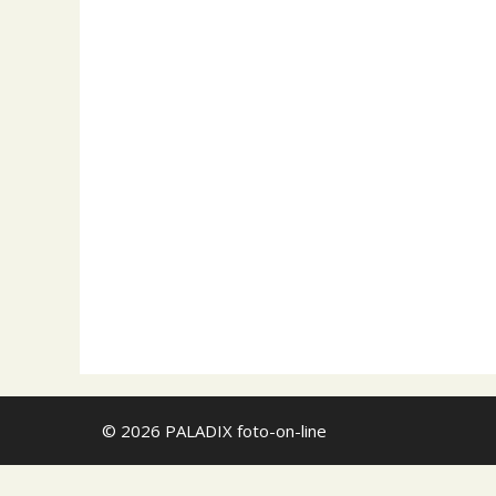
Prodám dálkové 
videokamery stej
Zadavatel
Radomír Skou
ostatní
PRODEJ
Kamerový jeřáb
Prodám malý kame
Zadavatel
Radomír Skou
© 2026 PALADIX foto-on-line