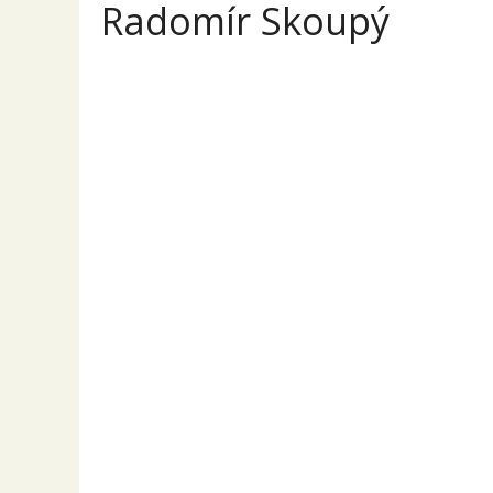
Radomír Skoupý
Rado
Přehled
Příspěvky
Komentáře
Sony
PRODEJ
kabelové ovl