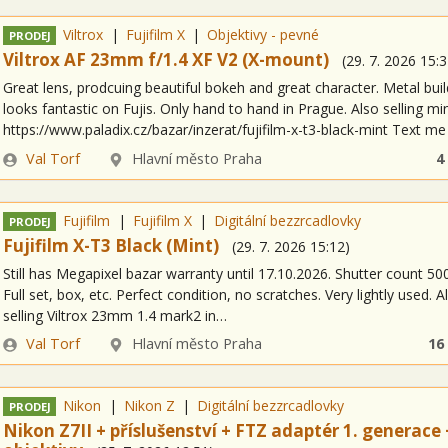
Viltrox
Fujifilm X
Objektivy - pevné
PRODEJ
Viltrox AF 23mm f/1.4 XF V2 (X-mount)
(
29. 7. 2026
15:3
Great lens, prodcuing beautiful bokeh and great character. Metal buil
looks fantastic on Fujis. Only hand to hand in Prague. Also selling mi
https://www.paladix.cz/bazar/inzerat/fujifilm-x-t3-black-mint Text m
Zadavatel
Lokalita
Val Torf
Hlavní město Praha
4
Fujifilm
Fujifilm X
Digitální bezzrcadlovky
PRODEJ
Fujifilm X-T3 Black (Mint)
(
29. 7. 2026
15:12
)
Still has Megapixel bazar warranty until 17.10.2026. Shutter count 50
Full set, box, etc. Perfect condition, no scratches. Very lightly used. A
selling Viltrox 23mm 1.4 mark2 in…
Zadavatel
Lokalita
Val Torf
Hlavní město Praha
16
Nikon
Nikon Z
Digitální bezzrcadlovky
PRODEJ
Nikon Z7II + příslušenství + FTZ adaptér 1. generace 