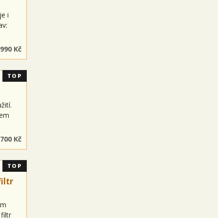
e i
av:
 990 Kč
TOP
ití.
vem
 700 Kč
TOP
iltr
mm
iltr