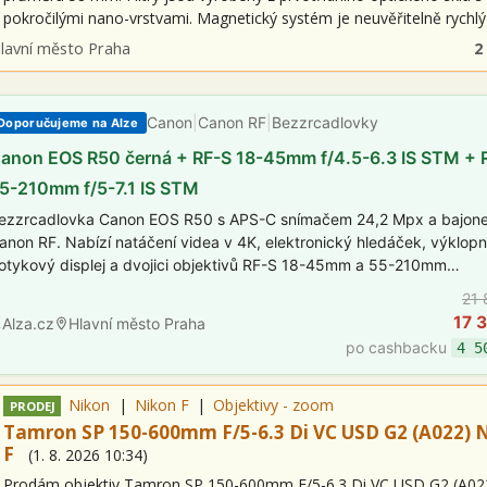
pokročilými nano-vrstvami. Magnetický systém je neuvěřitelně rychl
ita
lavní město Praha
2
Canon
|
Canon RF
|
Bezzrcadlovky
Doporučujeme na Alze
anon EOS R50 černá + RF-S 18-45mm f/4.5-6.3 IS STM + 
5-210mm f/5-7.1 IS STM
ezzrcadlovka Canon EOS R50 s APS-C snímačem 24,2 Mpx a bajon
anon RF. Nabízí natáčení videa v 4K, elektronický hledáček, výklop
otykový displej a dvojici objektivů RF-S 18-45mm a 55-210mm…
21 
17 
Alza.cz
Hlavní město Praha
po cashbacku
4 5
Nikon
Nikon F
Objektivy - zoom
PRODEJ
Tamron SP 150-600mm F/5-6.3 Di VC USD G2 (A022) 
F
(
1. 8. 2026
10:34
)
Prodám objektiv Tamron SP 150-600mm F/5-6.3 Di VC USD G2 (A02