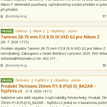
Nikon F. Minimálně používaný. Upřednostňuji osobní předání a vyzk
při předání.
Lokalita
Jihočeský kraj
17
Tamron
Nikon Z
Objektivy - zoom
PRODEJ
Tamron 28-75 mm F/2.8 Di III VXD G2 pro Nikon Z
(
30. 7. 2026
17:21
)
Prodám objektiv Tamron 28-75 mm F/2.8 Di III VXD G2 pro Nikon Z.
nerozbalený. Zakoupeno v české distribuci v prosinci 2025. Petr Strb
strbacka@fototrade.cz tel.: 602 271…
Lokalita
Jihočeský kraj
15
7artisans
Fujifilm X
Objektivy - pevné
PRODEJ
Produkt 7Artisans 25mm f/1.8 (FUJI X)_BAZAR –
fujifoto.cz
(
7. 8. 2026
14:11
)
Nabízíme vám další objektiv z naší nabídky fototechniky. Produkt 7Ar
25mm f/1.8 (FUJI X)_BAZAR – fujifoto.cz Jedná se o bazarovou polož