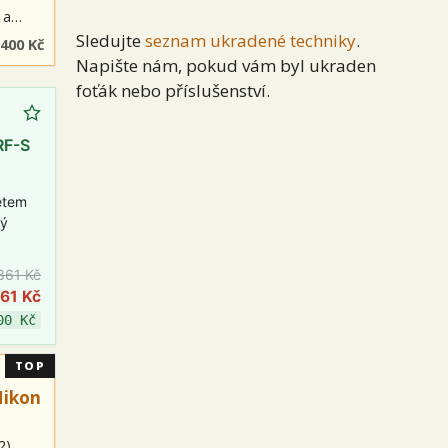
ý a…
Sledujte
seznam ukradené techniky
.
 400 Kč
Napište nám, pokud vám byl ukraden
foťák nebo příslušenství.
RF-S
etem
ný
861 Kč
361 Kč
00 Kč
TOP
Nikon
2)