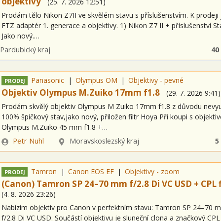
objektivy
(
25. 7. 2026
12:51
)
Prodám tělo Nikon Z7II ve skvělém stavu s příslušenstvím. K prodeji j
FTZ adaptér 1. generace a objektivy. 1) Nikon Z7 II + příslušenství St
Jako nový.…
alita
Pardubický kraj
40
Panasonic
Olympus OM
Objektivy - pevné
PRODEJ
Objektiv Olympus M.Zuiko 17mm f1.8
(
29. 7. 2026
9:41
)
Prodám skvělý objektiv Olympus M Zuiko 17mm f1.8 z důvodu nevyuž
100% špičkový stav,jako nový, přiložen filtr Hoya Při koupi s objekti
Olympus M.Zuiko 45 mm f1.8 +…
Zadavatel
Lokalita
Petr Nuhl
Moravskoslezský kraj
5
Tamron
Canon EOS EF
Objektivy - zoom
PRODEJ
(Canon) Tamron SP 24–70 mm f/2.8 Di VC USD + CPL f
(
4. 8. 2026
23:26
)
Nabízím objektiv pro Canon v perfektním stavu: Tamron SP 24–70 
f/2.8 Di VC USD. Součástí objektivu je sluneční clona a značkový CPL f