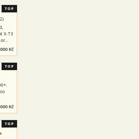
TOP
2
)
d,
nt X-T3
e or…
 000 Kč
TOP
00+.
lso
 000 Kč
TOP
+