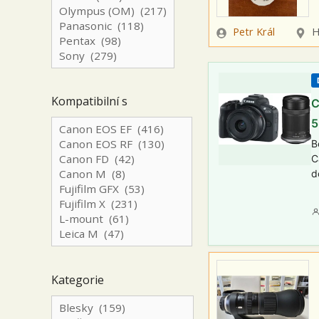
Zadavatel
Lokal
Petr Král
H
Kompatibilní s
C
5
B
C
d
Kategorie