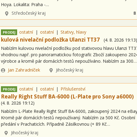
Hoya. Lokalita: Praha -…
Lokalita
Středočeský kraj
8
ostatní
ostatní
Stativy, hlavy
PRODEJ
kulová nivelační podložka Ulanzi TT37
(
4. 8. 2026
19:13
Nabízím kulovou nivelační podložku pod stativovou hlavu Ulanzi TT3
vhodnou např. pro panoramatickou fotografii: Zboží zakoupeno 202
výrobce a kromě pár domácích testů nepoužíváno. Nabízím za 300…
Zadavatel
Lokalita
Jan Zahradníček
Jihočeský kraj
ostatní
ostatní
Příslušenství
PRODEJ
Really Right Stuff BA-6000 (L-Plate pro Sony a6000)
(
4. 8. 2026
19:12
)
Nabízím L-Plate Really Right Stuff BA-6000, zakoupený 2024 na eBay
Kromě pár domácích testů nepoužívaný. Nabízím za 500 Kč. Osobní
předání v Prachaticích. Případně Zásilkovnou (+ 89 Kč…
Lokalita
Jihočeský kraj