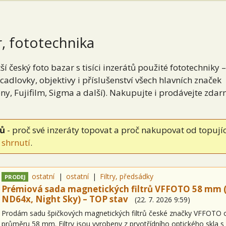
, fototechnika
ší český foto bazar s tisíci inzerátů použité fototechniky –
cadlovky, objektivy i příslušenství všech hlavních značek
ny, Fujifilm, Sigma a další). Nakupujte i prodávejte zdar
tů
- proč své inzeráty topovat a proč nakupovat od topují
 shrnutí
.
ostatní
ostatní
Filtry, předsádky
PRODEJ
Prémiová sada magnetických filtrů VFFOTO 58 mm 
ND64x, Night Sky) – TOP stav
(
22. 7. 2026
9:59
)
Prodám sadu špičkových magnetických filtrů české značky VFFOTO 
průměru 58 mm. Filtry jsou vyrobeny z prvotřídního optického skla s