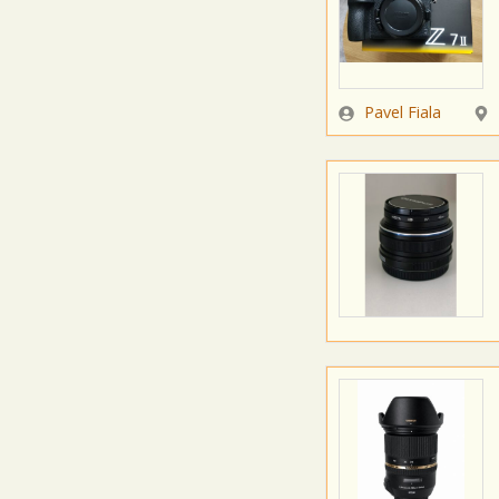
Zadavatel
Lok
Pavel Fiala