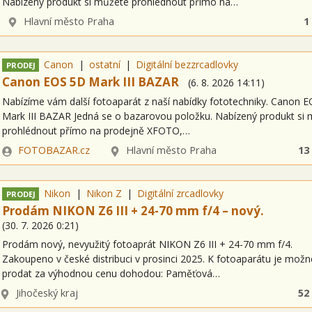
Nabízený produkt si můžete prohlédnout přímo na…
Lokalita
Hlavní město Praha
1
Canon
ostatní
Digitální bezzrcadlovky
PRODEJ
Canon EOS 5D Mark III BAZAR
(
6. 8. 2026
14:11
)
Nabízíme vám další fotoaparát z naší nabídky fototechniky. Canon 
Mark III BAZAR Jedná se o bazarovou položku. Nabízený produkt si
prohlédnout přímo na prodejně XFOTO,…
Zadavatel
Lokalita
FOTOBAZAR.cz
Hlavní město Praha
13
Nikon
Nikon Z
Digitální zrcadlovky
PRODEJ
Prodám NIKON Z6 III + 24-70 mm f/4 – nový.
(
30. 7. 2026
0:21
)
Prodám nový, nevyužitý fotoaprát NIKON Z6 III + 24-70 mm f/4.
Zakoupeno v české distribuci v prosinci 2025. K fotoaparátu je možn
prodat za výhodnou cenu dohodou: Paměťová…
Lokalita
Jihočeský kraj
52