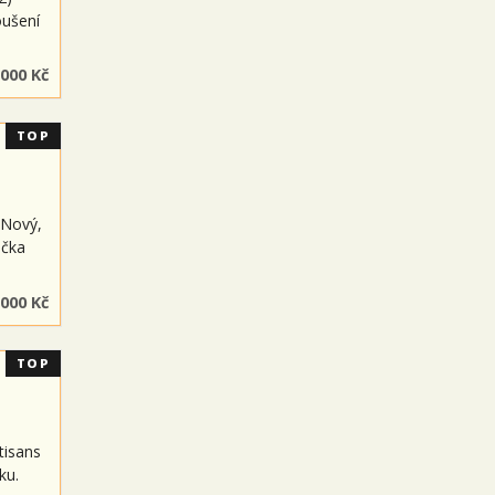
oušení
 000 Kč
TOP
 Nový,
ačka
 000 Kč
TOP
tisans
ku.