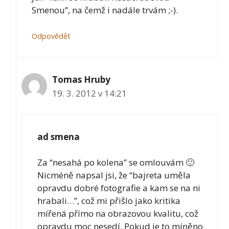
Smenou”, na čemž i nadále trvám ;-).
Odpovědět
Tomas Hruby
19. 3. 2012 v 14:21
ad smena
Za “nesahá po kolena” se omlouvám 🙁
Nicméně napsal jsi, že “bajreta uměla
opravdu dobré fotografie a kam se na ni
hrabali…”, což mi přišlo jako kritika
mířená přímo na obrazovou kvalitu, což
opravdu moc nesedí. Pokud je to míněno