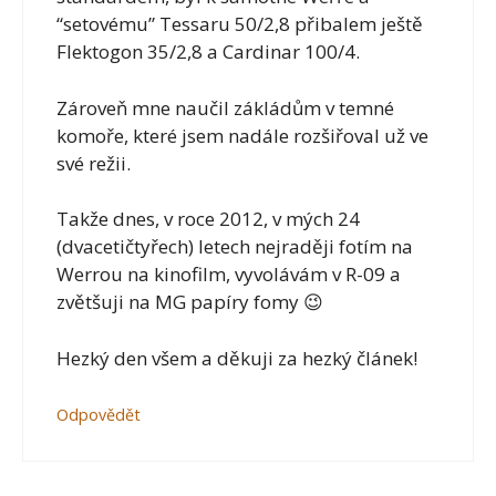
“setovému” Tessaru 50/2,8 přibalem ještě
Flektogon 35/2,8 a Cardinar 100/4.
Zároveň mne naučil zákládům v temné
komoře, které jsem nadále rozšiřoval už ve
své režii.
Takže dnes, v roce 2012, v mých 24
(dvacetičtyřech) letech nejraději fotím na
Werrou na kinofilm, vyvolávám v R-09 a
zvětšuji na MG papíry fomy 😉
Hezký den všem a děkuji za hezký článek!
Odpovědět