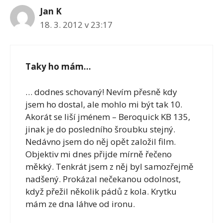
Jan K
18. 3. 2012 v 23:17
Taky ho mám…
… dodnes schovaný! Nevím přesně kdy
jsem ho dostal, ale mohlo mi být tak 10.
Akorát se liší jménem – Beroquick KB 135,
jinak je do posledního šroubku stejný.
Nedávno jsem do něj opět založil film.
Objektiv mi dnes přijde mírně řečeno
měkký. Tenkrát jsem z něj byl samozřejmě
nadšený. Prokázal nečekanou odolnost,
když přežil několik pádů z kola. Krytku
mám ze dna láhve od ironu.