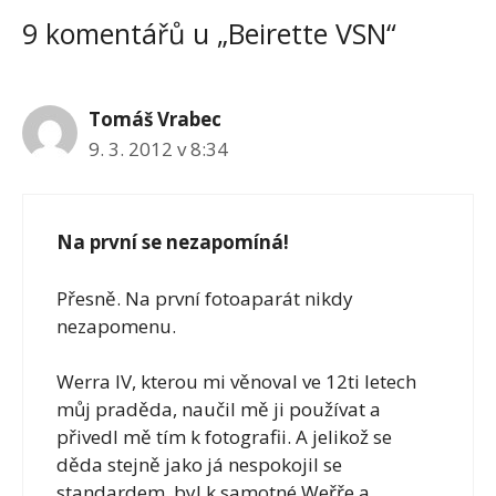
9 komentářů u „Beirette VSN“
Tomáš Vrabec
9. 3. 2012 v 8:34
Na první se nezapomíná!
Přesně. Na první fotoaparát nikdy
nezapomenu.
Werra IV, kterou mi věnoval ve 12ti letech
můj praděda, naučil mě ji používat a
přivedl mě tím k fotografii. A jelikož se
děda stejně jako já nespokojil se
standardem, byl k samotné Weřře a