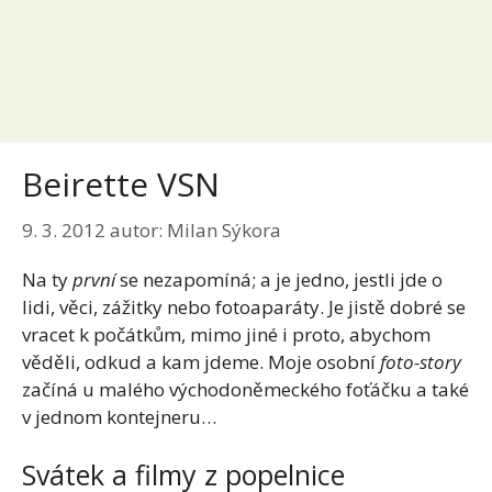
Beirette VSN
9. 3. 2012
autor:
Milan Sýkora
Na ty
první
se nezapomíná; a je jedno, jestli jde o
lidi, věci, zážitky nebo fotoaparáty. Je jistě dobré se
vracet k počátkům, mimo jiné i proto, abychom
věděli, odkud a kam jdeme. Moje osobní
foto-story
začíná u malého východoněmeckého foťáčku a také
v jednom kontejneru…
Svátek a filmy z popelnice