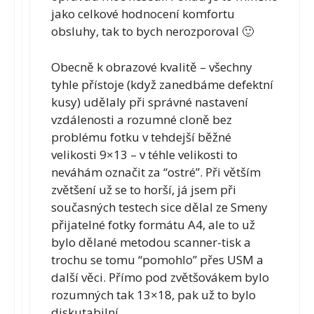
jako celkové hodnocení komfortu
obsluhy, tak to bych nerozporoval 🙂
Obecně k obrazové kvalitě – všechny
tyhle přístoje (když zanedbáme defektní
kusy) udělaly při správné nastavení
vzdálenosti a rozumné cloně bez
problému fotku v tehdejší běžné
velikosti 9×13 – v téhle velikosti to
neváhám označit za “ostré”. Při větším
zvětšení už se to horší, já jsem při
současných testech sice dělal ze Smeny
přijatelné fotky formátu A4, ale to už
bylo dělané metodou scanner-tisk a
trochu se tomu “pomohlo” přes USM a
další věci. Přímo pod zvětšovákem bylo
rozumných tak 13×18, pak už to bylo
diskutabilní.