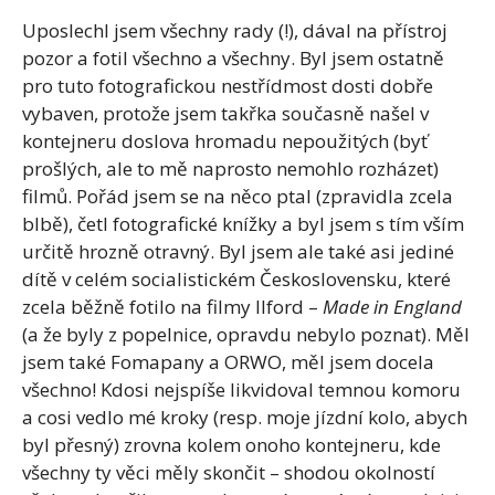
Uposlechl jsem všechny rady (!), dával na přístroj
pozor a fotil všechno a všechny. Byl jsem ostatně
pro tuto fotografickou nestřídmost dosti dobře
vybaven, protože jsem takřka současně našel v
kontejneru doslova hromadu nepoužitých (byť
prošlých, ale to mě naprosto nemohlo rozházet)
filmů. Pořád jsem se na něco ptal (zpravidla zcela
blbě), četl fotografické knížky a byl jsem s tím vším
určitě hrozně otravný. Byl jsem ale také asi jediné
dítě v celém socialistickém Československu, které
zcela běžně fotilo na filmy Ilford –
Made in England
(a že byly z popelnice, opravdu nebylo poznat). Měl
jsem také Fomapany a ORWO, měl jsem docela
všechno! Kdosi nejspíše likvidoval temnou komoru
a cosi vedlo mé kroky (resp. moje jízdní kolo, abych
byl přesný) zrovna kolem onoho kontejneru, kde
všechny ty věci měly skončit – shodou okolností