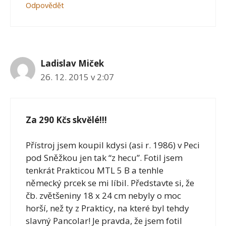
Odpovědět
Ladislav Miček
26. 12. 2015 v 2:07
Za 290 Kčs skvělé!!!
Přístroj jsem koupil kdysi (asi r. 1986) v Peci
pod Sněžkou jen tak “z hecu”. Fotil jsem
tenkrát Prakticou MTL 5 B a tenhle
německý prcek se mi líbil. Představte si, že
čb. zvětšeniny 18 x 24 cm nebyly o moc
horší, než ty z Prakticy, na které byl tehdy
slavný Pancolar! Je pravda, že jsem fotil