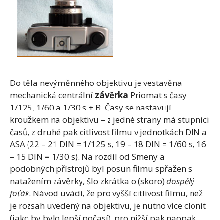
Do těla nevýměnného objektivu je vestavěna
mechanická centrální
závěrka
Priomat s časy
1/125, 1/60 a 1/30 s + B. Časy se nastavují
kroužkem na objektivu – z jedné strany má stupnici
časů, z druhé pak citlivost filmu v jednotkách DIN a
ASA (22 – 21 DIN = 1/125 s, 19 – 18 DIN = 1/60 s, 16
– 15 DIN = 1/30 s). Na rozdíl od Smeny a
podobných přístrojů byl posun filmu spřažen s
natažením závěrky, šlo zkrátka o (skoro)
dospělý
foťák
. Návod uvádí, že pro vyšší citlivost filmu, než
je rozsah uvedený na objektivu, je nutno více clonit
(jako by bylo lepší počasí), pro nižší pak naopak.