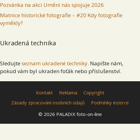
Pozvánka na akci Umění nás spojuje 2026
Matnice historické fotografie – #20 Kdy fotografie
vyměkly?
Ukradená technika
Sledujte
seznam ukradené techniky
. Napište nám,
pokud vám byl ukraden foťák nebo příslušenství.
Kontakt
Reklama
Copyright
Zásady zpracování osobních údajů
Podmínky inzerce
© 2026 PALADIX foto-on-line