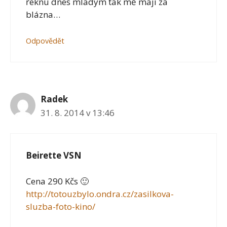
řeknu dnes mladým tak mě mají za
blázna…
Odpovědět
Radek
31. 8. 2014 v 13:46
Beirette VSN
Cena 290 Kčs 🙂
http://totouzbylo.ondra.cz/zasilkova-
sluzba-foto-kino/