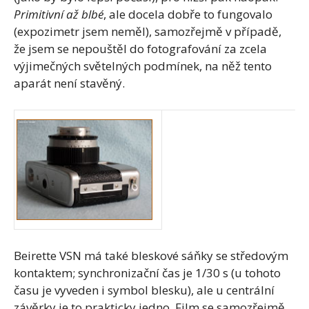
Primitivní až blbé
, ale docela dobře to fungovalo
(expozimetr jsem neměl), samozřejmě v případě,
že jsem se nepouštěl do fotografování za zcela
výjimečných světelných podmínek, na něž tento
aparát není stavěný.
Beirette VSN má také bleskové sáňky se středovým
kontaktem; synchronizační čas je 1/30 s (u tohoto
času je vyveden i symbol blesku), ale u centrální
závěrky je to prakticky jedno. Film se samozřejmě