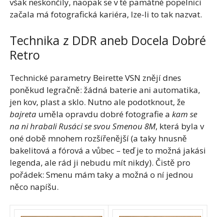
však neskončily, naopak se v té památné popelnici
začala má fotografická kariéra, lze-li to tak nazvat.
Technika z DDR aneb Docela Dobré
Retro
Technické parametry Beirette VSN znějí dnes
poněkud legračně: žádná baterie ani automatika,
jen kov, plast a sklo. Nutno ale podotknout, že
bajreta
uměla opravdu dobré fotografie a
kam se
na ni hrabali Rusáci se svou Smenou 8M
, která byla v
oné době mnohem rozšířenější (a taky hnusně
bakelitová a fórová a vůbec – teď je to možná jakási
legenda, ale rád ji nebudu mít nikdy). Čistě pro
pořádek: Smenu mám taky a možná o ní jednou
něco napíšu.