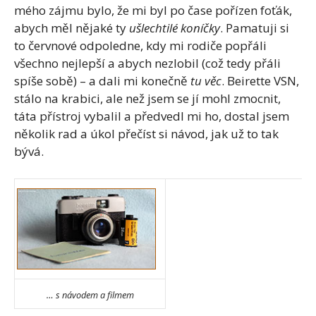
mého zájmu bylo, že mi byl po čase pořízen foťák,
abych měl nějaké ty
ušlechtilé koníčky
. Pamatuji si
to červnové odpoledne, kdy mi rodiče popřáli
všechno nejlepší a abych nezlobil (což tedy přáli
spíše sobě) – a dali mi konečně
tu věc
. Beirette VSN,
stálo na krabici, ale než jsem se jí mohl zmocnit,
táta přístroj vybalil a předvedl mi ho, dostal jsem
několik rad a úkol přečíst si návod, jak už to tak
bývá.
… s návodem a filmem