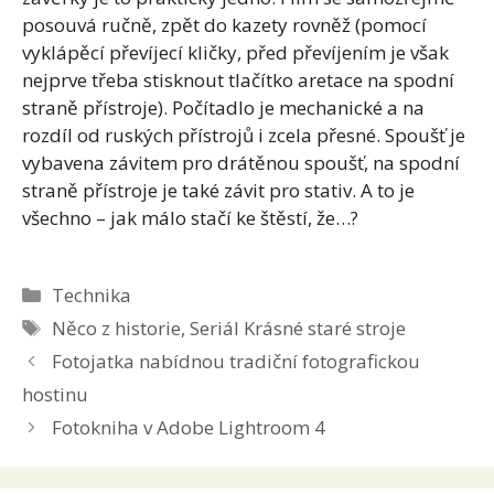
posouvá ručně, zpět do kazety rovněž (pomocí
vyklápěcí převíjecí kličky, před převíjením je však
nejprve třeba stisknout tlačítko aretace na spodní
straně přístroje). Počítadlo je mechanické a na
rozdíl od ruských přístrojů i zcela přesné. Spoušť je
vybavena závitem pro drátěnou spoušť, na spodní
straně přístroje je také závit pro stativ. A to je
všechno – jak málo stačí ke štěstí, že…?
Rubriky
Technika
Štítky
Něco z historie
,
Seriál Krásné staré stroje
Fotojatka nabídnou tradiční fotografickou
hostinu
Fotokniha v Adobe Lightroom 4