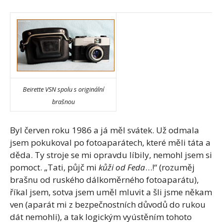
Beirette VSN spolu s originální
brašnou
Byl červen roku 1986 a já měl svátek. Už odmala
jsem pokukoval po fotoaparátech, které měli táta a
děda. Ty stroje se mi opravdu líbily, nemohl jsem si
pomoct. „Tati, půjč mi
kůži od Feda
…!“ (rozuměj
brašnu od ruského dálkoměrného fotoaparátu),
říkal jsem, sotva jsem uměl mluvit a šli jsme někam
ven (aparát mi z bezpečnostních důvodů do rukou
dát nemohli), a tak logickým vyústěním tohoto