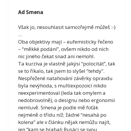
Ad Smena
Však jo, nesouhlasit samozřejmě můžeš :-)
…
Oba objektivy mají – eufemisticky řečeno
– “měkké podání”, ovšem nikdo od nich
nic jiného čekat snad ani nemohl.
Ta kurzíva je vlastně jakýsi “polocitát”, tak
se to říkalo, tak jsem to slyšel “tehdy”.
Nespřežené natahování závěrky opravdu
byla nevýhoda, s multiexpozoïcí nikdo
neexperimentoval (leda tak omylem a
nedobrovolně), o designu nebo ergonomii
nemluvě. Smena je podle mě foťák
nejméně o třídu níž; žádné “nesahá po
kolena” ale v článku nějak nemůžu najít,
jen “kam se hrabali Rusáci se svou