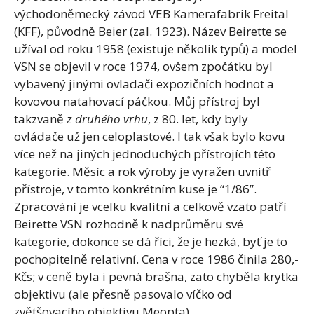
východoněmecký závod VEB Kamerafabrik Freital
(KFF), původně Beier (zal. 1923). Název Beirette se
užíval od roku 1958 (existuje několik typů) a model
VSN se objevil v roce 1974, ovšem zpočátku byl
vybavený jinými ovladači expozičních hodnot a
kovovou natahovací páčkou. Můj přístroj byl
takzvaně
z druhého vrhu
, z 80. let, kdy byly
ovládače už jen celoplastové. I tak však bylo kovu
více než na jiných jednoduchých přístrojích této
kategorie. Měsíc a rok výroby je vyražen uvnitř
přístroje, v tomto konkrétním kuse je “1/86”.
Zpracování je vcelku kvalitní a celkově vzato patří
Beirette VSN rozhodně k nadprůměru své
kategorie, dokonce se dá říci, že je hezká, byť je to
pochopitelně relativní. Cena v roce 1986 činila 280,-
Kčs; v ceně byla i pevná brašna, zato chyběla krytka
objektivu (ale přesně pasovalo víčko od
zvětšovacího objektivu Meopta).