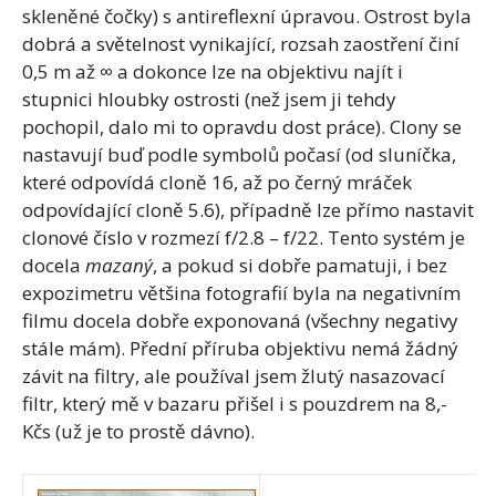
skleněné čočky) s antireflexní úpravou. Ostrost byla
dobrá a světelnost vynikající, rozsah zaostření činí
0,5 m až ∞ a dokonce lze na objektivu najít i
stupnici hloubky ostrosti (než jsem ji tehdy
pochopil, dalo mi to opravdu dost práce). Clony se
nastavují buď podle symbolů počasí (od sluníčka,
které odpovídá cloně 16, až po černý mráček
odpovídající cloně 5.6), případně lze přímo nastavit
clonové číslo v rozmezí f/2.8 – f/22. Tento systém je
docela
mazaný
, a pokud si dobře pamatuji, i bez
expozimetru většina fotografií byla na negativním
filmu docela dobře exponovaná (všechny negativy
stále mám). Přední příruba objektivu nemá žádný
závit na filtry, ale používal jsem žlutý nasazovací
filtr, který mě v bazaru přišel i s pouzdrem na 8,-
Kčs (už je to prostě dávno).