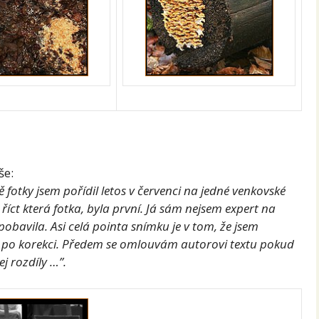
še:
otky jsem pořídil letos v červenci na jedné venkovské
 říct která fotka, byla první. Já sám nejsem expert na
obavila. Asi celá pointa snímku je v tom, že jsem
a po korekci. Předem se omlouvám autorovi textu pokud
ej rozdíly …”.