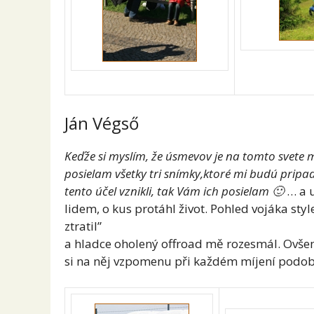
Ján Végső
Keďže si myslím, že úsmevov je na tomto svete má
posielam všetky tri snímky,ktoré mi budú pripad
tento účel vznikli, tak Vám ich posielam 🙂
… a u
lidem, o kus protáhl život. Pohled vojáka sty
ztratil”
a hladce oholený offroad mě rozesmál. Ovše
si na něj vzpomenu při každém míjení podob