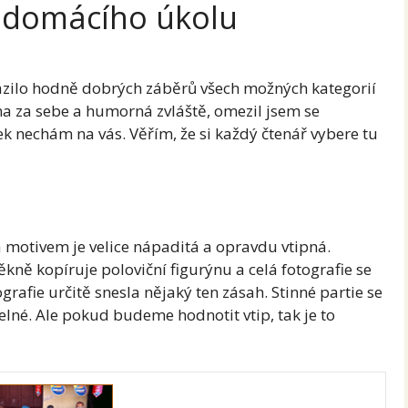
 domácího úkolu
azilo hodně dobrých záběrů všech možných kategorií
a za sebe a humorná zvláště, omezil jsem se
ek nechám na vás. Věřím, že si každý čtenář vybere tu
i a motivem je velice nápaditá a opravdu vtipná.
ně kopíruje poloviční figurýnu a celá fotografie se
grafie určitě snesla nějaký ten zásah. Stinné partie se
elné. Ale pokud budeme hodnotit vtip, tak je to