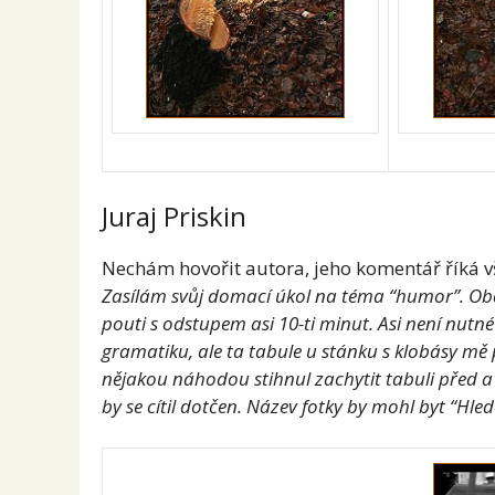
Juraj Priskin
Nechám hovořit autora, jeho komentář říká v
Zasílám svůj domací úkol na téma “humor”. Obě f
pouti s odstupem asi 10-ti minut. Asi není nutné
gramatiku, ale ta tabule u stánku s klobásy mě p
nějakou náhodou stihnul zachytit tabuli před 
by se cítil dotčen. Název fotky by mohl byt “Hled