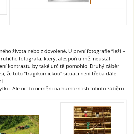
ého života nebo z dovolené. U první fotografie “leží –
druhého fotografa, který, alespoň u mě, neustál
ení kontrastu by také určitě pomohlo. Druhý záběr
si, že tuto “tragikomickou” situaci není třeba dále
ni
bytku. Ale nic to nemění na humornosti tohoto záběru.