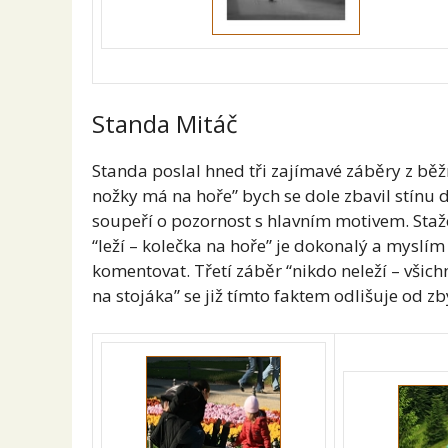
Standa Mitáč
Standa poslal hned tři zajímavé záběry z běžn
nožky má na hoře” bych se dole zbavil stínu 
soupeří o pozornost s hlavním motivem. Staž
“leží – kolečka na hoře” je dokonalý a myslím 
komentovat. Třetí záběr “nikdo neleží – všich
na stojáka” se již tímto faktem odlišuje od z