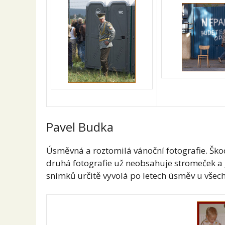
Pavel Budka
Úsměvná a roztomilá vánoční fotografie. Škod
druhá fotografie už neobsahuje stromeček a je 
snímků určitě vyvolá po letech úsměv u všech