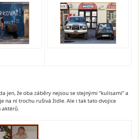
a jen, že oba záběry nejsou se stejnými “kulisami” a
na ní trochu rušivá židle. Ale i tak tato dvojice
 aktérů.