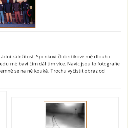
Parádní záležitost. Sponkoví člobrdíkové mě dlouho
du mě baví čím dál tím více. Navíc jsou to fotografie
říjemně se na ně kouká. Trochu vyčistit obraz od