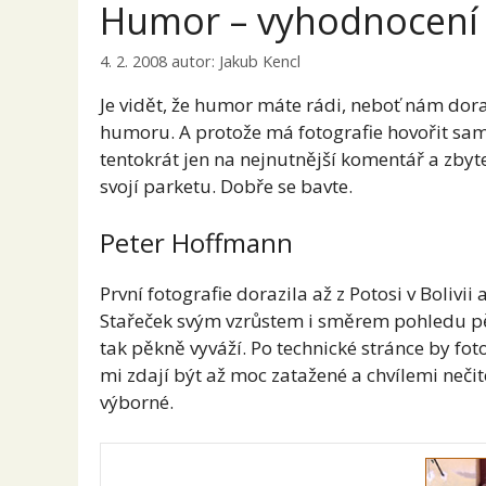
Humor – vyhodnocení
4. 2. 2008
autor:
Jakub Kencl
Je vidět, že humor máte rádi, neboť nám dor
humoru. A protože má fotografie hovořit sam
tentokrát jen na nejnutnější komentář a zbyt
svojí parketu. Dobře se bavte.
Peter Hoffmann
První fotografie dorazila až z Potosi v Bolivi
Stařeček svým vzrůstem i směrem pohledu pěk
tak pěkně vyváží. Po technické stránce by foto
mi zdají být až moc zatažené a chvílemi nečit
výborné.