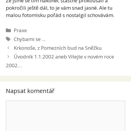
Že jsme se tím nakonec šťastně prokousali a
pokročili ještě dál, to je vám snad jasné. Ale tu
malou fotomisku pořád s nostalgií schovávám.
Rubriky
Praxe
Štítky
Chybami se ...
Krkonoše, z Pomezních bud na Sněžku
Úvodník 1.1.2002 aneb Vítejte v novém roce
2002…
Napsat komentář
Komentář