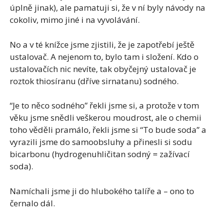
úplně jinak), ale pamatuji si, že v ní byly návody na
cokoliv, mimo jiné i na vyvolávání.
No a v té knížce jsme zjistili, že je zapotřebí ještě
ustalovač. A nejenom to, bylo tam i složení. Kdo o
ustalovačích nic nevíte, tak obyčejný ustalovač je
roztok thiosíranu (dříve sirnatanu) sodného.
“Je to něco sodného” řekli jsme si, a protože v tom
věku jsme snědli veškerou moudrost, ale o chemii
toho věděli pramálo, řekli jsme si “To bude soda” a
vyrazili jsme do samoobsluhy a přinesli si sodu
bicarbonu (hydrogenuhličitan sodný = zažívací
soda).
Namíchali jsme ji do hlubokého talíře a – ono to
černalo dál.