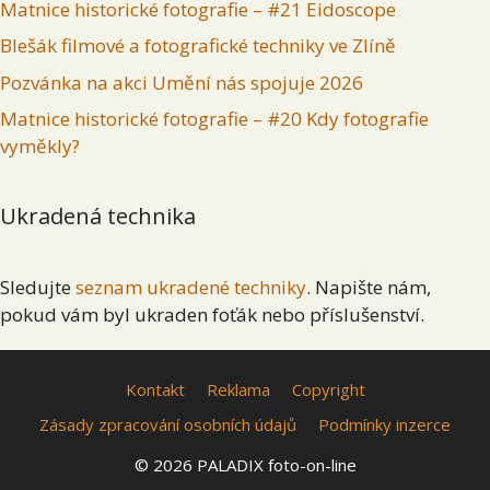
Matnice historické fotografie – #21 Eidoscope
Blešák filmové a fotografické techniky ve Zlíně
Pozvánka na akci Umění nás spojuje 2026
Matnice historické fotografie – #20 Kdy fotografie
vyměkly?
Ukradená technika
Sledujte
seznam ukradené techniky
. Napište nám,
pokud vám byl ukraden foťák nebo příslušenství.
Kontakt
Reklama
Copyright
Zásady zpracování osobních údajů
Podmínky inzerce
© 2026 PALADIX foto-on-line