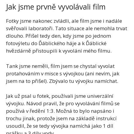
Jak jsme prvně vyvolávali film
Fotky jsme nakonec zvládli, ale film jsme i nadále
svěřovali laboratoři. Tato situace ale nemohla trvat
dlouho. Přišel tedy den, kdy jsme po jednom
fotovýletu do Ďáblického háje a k Ďáblické
hvězdárně přistoupili k vyvolání mého filmu.
Tank jsme neměli, film jsem se chystal vyvolat
protahováním v misce s vývojkou (ani nevím, jak
jsem na to přišel). Zbývalo tu vývojku namíchat.
Jak už psal u fotek, používali jsme univerzální
vývojku. Návod pravil, že pro vyvolávání filmů se
používá v ředění 1:3. Možná to bylo napsáno i
trochu jinak, protože jsem na základě instrukcí
usoudil, že se tedy vývojka namíchá jako 1 díl
prášku a 3 díly vody.