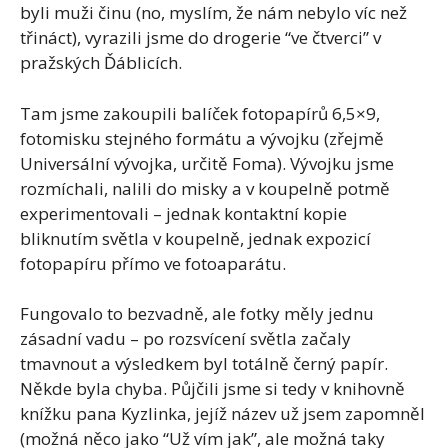
byli muži činu (no, myslím, že nám nebylo víc než
třináct), vyrazili jsme do drogerie “ve čtverci” v
pražských Ďáblicích.
Tam jsme zakoupili balíček fotopapírů 6,5×9,
fotomisku stejného formátu a vývojku (zřejmě
Universální vývojka, určitě Foma). Vývojku jsme
rozmíchali, nalili do misky a v koupelně potmě
experimentovali – jednak kontaktní kopie
bliknutím světla v koupelně, jednak expozicí
fotopapíru přímo ve fotoaparátu.
Fungovalo to bezvadně, ale fotky měly jednu
zásadní vadu – po rozsvícení světla začaly
tmavnout a výsledkem byl totálně černý papír.
Někde byla chyba. Půjčili jsme si tedy v knihovně
knížku pana Kyzlinka, jejíž název už jsem zapomněl
(možná něco jako “Už vím jak”, ale možná taky