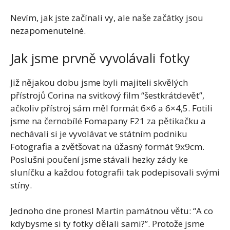
Nevím, jak jste začínali vy, ale naše začátky jsou
nezapomenutelné.
Jak jsme prvně vyvolávali fotky
Již nějakou dobu jsme byli majiteli skvělých
přístrojů Corina na svitkový film “šestkrátdevět”,
ačkoliv přístroj sám měl formát 6×6 a 6×4,5. Fotili
jsme na černobílé Fomapany F21 za pětikačku a
nechávali si je vyvolávat ve státním podniku
Fotografia a zvětšovat na úžasný formát 9x9cm.
Poslušni poučení jsme stávali hezky zády ke
sluníčku a každou fotografii tak podepisovali svými
stíny.
Jednoho dne pronesl Martin památnou větu: “A co
kdybysme si ty fotky dělali sami?”. Protože jsme