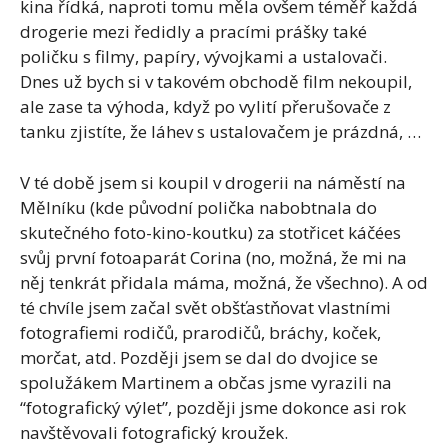
kina řídká, naproti tomu měla ovšem téměř každá
drogerie mezi ředidly a pracími prášky také
poličku s filmy, papíry, vývojkami a ustalovači.
Dnes už bych si v takovém obchodě film nekoupil,
ale zase ta výhoda, když po vylití přerušovače z
tanku zjistíte, že láhev s ustalovačem je prázdná, …
V té době jsem si koupil v drogerii na náměstí na
Mělníku (kde původní polička nabobtnala do
skutečného foto-kino-koutku) za stotřicet káčées
svůj první fotoaparát Corina (no, možná, že mi na
něj tenkrát přidala máma, možná, že všechno). A od
té chvíle jsem začal svět obšťastňovat vlastními
fotografiemi rodičů, prarodičů, bráchy, koček,
morčat, atd. Později jsem se dal do dvojice se
spolužákem Martinem a občas jsme vyrazili na
“fotografický výlet”, později jsme dokonce asi rok
navštěvovali fotografický kroužek.