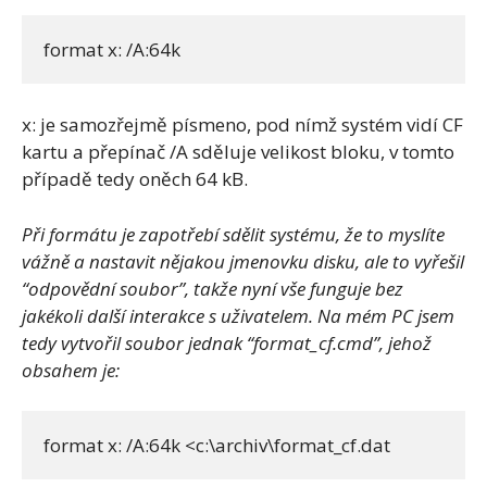
format x: /A:64k
x: je samozřejmě písmeno, pod nímž systém vidí CF
kartu a přepínač /A sděluje velikost bloku, v tomto
případě tedy oněch 64 kB.
Při formátu je zapotřebí sdělit systému, že to myslíte
vážně a nastavit nějakou jmenovku disku, ale to vyřešil
“odpovědní soubor”, takže nyní vše funguje bez
jakékoli další interakce s uživatelem. Na mém PC jsem
tedy vytvořil soubor jednak “format_cf.cmd”, jehož
obsahem je:
format x: /A:64k <c:\archiv\format_cf.dat