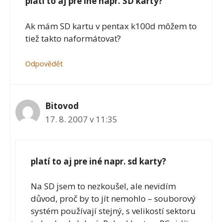
platí to aj pre iné napr. SD karty?
Ak mám SD kartu v pentax k100d môžem to
tiež takto naformátovať?
Odpovědět
Bitovod
17. 8. 2007 v 11:35
platí to aj pre iné napr. sd karty?
Na SD jsem to nezkoušel, ale nevidím
důvod, proč by to jít nemohlo – souborový
systém používají stejný, s velikostí sektoru