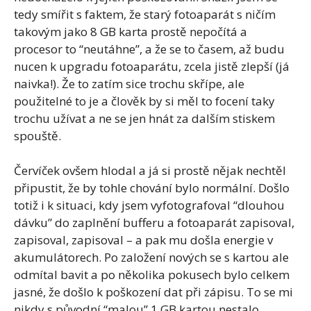
tedy smířit s faktem, že starý fotoaparát s ničím
takovým jako 8 GB karta prostě nepočítá a
procesor to “neutáhne”, a že se to časem, až budu
nucen k upgradu fotoaparátu, zcela jistě zlepší (já
naivka!). Že to zatím sice trochu skřípe, ale
použitelné to je a člověk by si měl to focení taky
trochu užívat a ne se jen hnát za dalším stiskem
spouště.
Červíček ovšem hlodal a já si prostě nějak nechtěl
připustit, že by tohle chování bylo normální. Došlo
totiž i k situaci, kdy jsem vyfotografoval “dlouhou
dávku” do zaplnění bufferu a fotoaparát zapisoval,
zapisoval, zapisoval – a pak mu došla energie v
akumulátorech. Po založení nových se s kartou ale
odmítal bavit a po několika pokusech bylo celkem
jasné, že došlo k poškození dat při zápisu. To se mi
nikdy s původní “malou” 1 GB kartou nestalo,