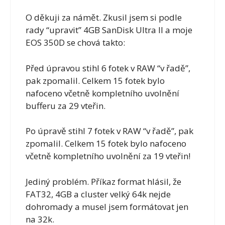
O děkuji za námět. Zkusil jsem si podle
rady “upravit” 4GB SanDisk Ultra II a moje
EOS 350D se chová takto:
Před úpravou stihl 6 fotek v RAW “v řadě”,
pak zpomalil. Celkem 15 fotek bylo
nafoceno včetně kompletního uvolnění
bufferu za 29 vteřin.
Po úpravě stihl 7 fotek v RAW “v řadě”, pak
zpomalil. Celkem 15 fotek bylo nafoceno
včetně kompletního uvolnění za 19 vteřin!
Jediný problém. Příkaz format hlásil, že
FAT32, 4GB a cluster velký 64k nejde
dohromady a musel jsem formátovat jen
na 32k.