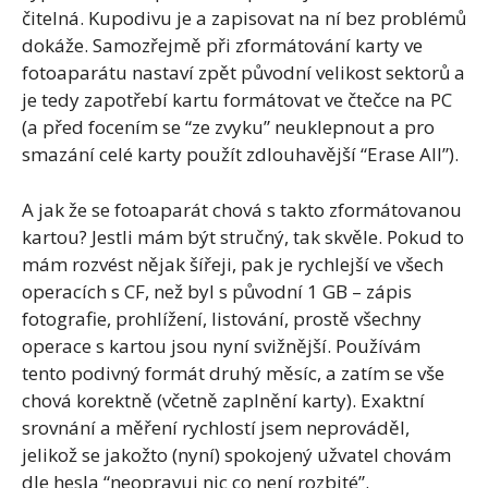
čitelná. Kupodivu je a zapisovat na ní bez problémů
dokáže. Samozřejmě při zformátování karty ve
fotoaparátu nastaví zpět původní velikost sektorů a
je tedy zapotřebí kartu formátovat ve čtečce na PC
(a před focením se “ze zvyku” neuklepnout a pro
smazání celé karty použít zdlouhavější “Erase All”).
A jak že se fotoaparát chová s takto zformátovanou
kartou? Jestli mám být stručný, tak skvěle. Pokud to
mám rozvést nějak šířeji, pak je rychlejší ve všech
operacích s CF, než byl s původní 1 GB – zápis
fotografie, prohlížení, listování, prostě všechny
operace s kartou jsou nyní svižnější. Používám
tento podivný formát druhý měsíc, a zatím se vše
chová korektně (včetně zaplnění karty). Exaktní
srovnání a měření rychlostí jsem neprováděl,
jelikož se jakožto (nyní) spokojený užvatel chovám
dle hesla “neopravuj nic co není rozbité”.