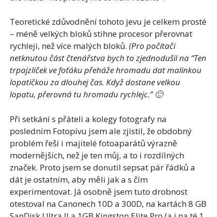
Teoretické zdůvodnění tohoto jevu je celkem prosté
– méně velkých bloků stihne procesor přerovnat
rychleji, než více malých bloků.
(Pro počítači
netknutou část čtenářstva bych to zjednodušil na “Ten
trpajzlíček ve foťáku přeháže hromadu dat malinkou
lopatičkou za dlouhej čas. Když dostane velkou
lopatu, přerovná tu hromadu rychlejc.” 🙂
Při setkání s přáteli a kolegy fotografy na
posledním Fotopivu jsem ale zjistil, že obdobný
problém řeší i majitelé fotoaparátů výrazně
modernějších, než je ten můj, a to i rozdílných
značek. Proto jsem se donutil sepsat pár řádků a
dát je ostatním, aby měli jak a s čím
experimentovat. Já osobně jsem tuto drobnost
otestoval na Canonech 10D a 300D, na kartách 8 GB
SanDisk Ultra II a 1GB Kingston Elite Pro (a i na té 1