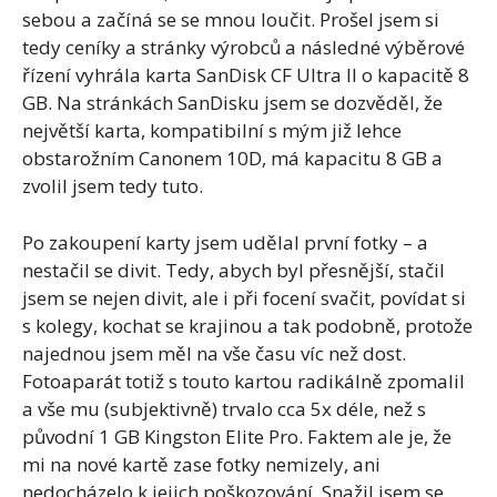
sebou a začíná se se mnou loučit. Prošel jsem si
tedy ceníky a stránky výrobců a následné výběrové
řízení vyhrála karta SanDisk CF Ultra II o kapacitě 8
GB. Na stránkách SanDisku jsem se dozvěděl, že
největší karta, kompatibilní s mým již lehce
obstarožním Canonem 10D, má kapacitu 8 GB a
zvolil jsem tedy tuto.
Po zakoupení karty jsem udělal první fotky – a
nestačil se divit. Tedy, abych byl přesnější, stačil
jsem se nejen divit, ale i při focení svačit, povídat si
s kolegy, kochat se krajinou a tak podobně, protože
najednou jsem měl na vše času víc než dost.
Fotoaparát totiž s touto kartou radikálně zpomalil
a vše mu (subjektivně) trvalo cca 5x déle, než s
původní 1 GB Kingston Elite Pro. Faktem ale je, že
mi na nové kartě zase fotky nemizely, ani
nedocházelo k jejich poškozování. Snažil jsem se