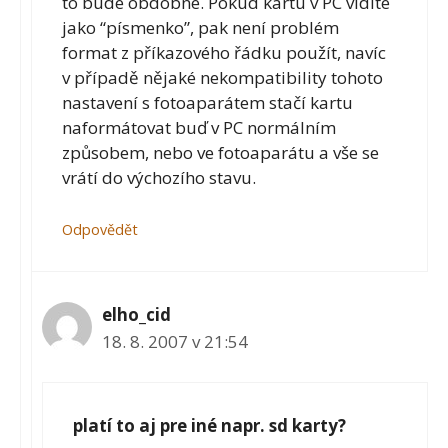
to bude obdobné. Pokud kartu v PC vidíte
jako “písmenko”, pak není problém
format z příkazového řádku použít, navíc
v případě nějaké nekompatibility tohoto
nastavení s fotoaparátem stačí kartu
naformátovat buď v PC normálním
způsobem, nebo ve fotoaparátu a vše se
vrátí do výchozího stavu.
Odpovědět
elho_cid
18. 8. 2007 v 21:54
platí to aj pre iné napr. sd karty?