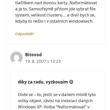
tlačítkem nad ikonou karty, Naformátovat
a je to. Samozřejmě přitom jde vybrat file
system, velikost clusteru… a divil bych se,
kdyby to nešlo i v ostatních windowsech.
Odpovědět
Bitovod
19. 8. 2007 v 13:23
diky za radu, vyzkousim 😉
Divte se – to, jestli se v daném místě tyto
volby objeví, závisí na instalaci daných
Windows XP. Volba “Naformátovat” v