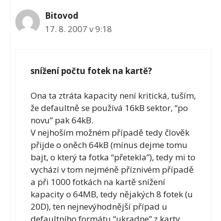
Bitovod
17. 8. 2007 v 9:18
snížení počtu fotek na kartě?
Ona ta ztráta kapacity není kritická, tuším,
že defaultně se používá 16kB sektor, “po
novu” pak 64kB.
V nejhoším možném případě tedy člověk
přijde o oněch 64kB (mínus dejme tomu
bajt, o který ta fotka “přetekla”), tedy mi to
vychází v tom nejméně příznivém případě
a při 1000 fotkách na kartě snížení
kapacity o 64MB, tedy nějakých 8 fotek (u
20D), ten nejnevýhodnější případ u
defaultního formátu “ukradne” z karty