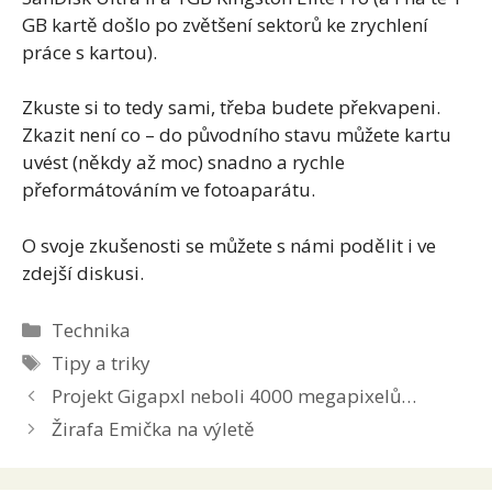
GB kartě došlo po zvětšení sektorů ke zrychlení
práce s kartou).
Zkuste si to tedy sami, třeba budete překvapeni.
Zkazit není co – do původního stavu můžete kartu
uvést (někdy až moc) snadno a rychle
přeformátováním ve fotoaparátu.
O svoje zkušenosti se můžete s námi podělit i ve
zdejší diskusi.
Rubriky
Technika
Štítky
Tipy a triky
Projekt Gigapxl neboli 4000 megapixelů…
Žirafa Emička na výletě