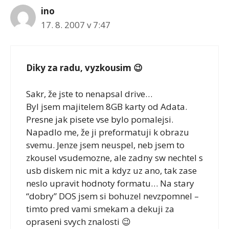
ino
17. 8. 2007 v 7:47
Diky za radu, vyzkousim 😉
Sakr, že jste to nenapsal drive…
Byl jsem majitelem 8GB karty od Adata.
Presne jak pisete vse bylo pomalejsi.
Napadlo me, že ji preformatuji k obrazu
svemu. Jenze jsem neuspel, neb jsem to
zkousel vsudemozne, ale zadny sw nechtel s
usb diskem nic mit a kdyz uz ano, tak zase
neslo upravit hodnoty formatu… Na stary
“dobry” DOS jsem si bohuzel nevzpomnel –
timto pred vami smekam a dekuji za
opraseni svych znalosti 😉