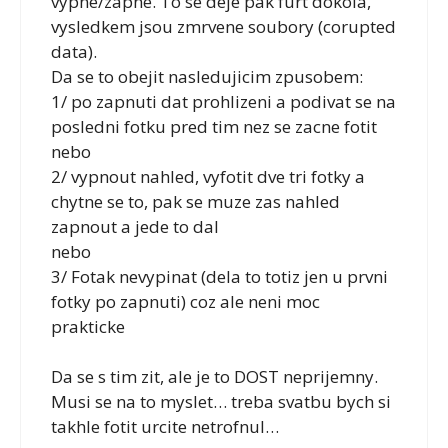
vypne/zapne. To se deje pak furt dokola,
vysledkem jsou zmrvene soubory (corupted
data).
Da se to obejit nasledujicim zpusobem:
1/ po zapnuti dat prohlizeni a podivat se na
posledni fotku pred tim nez se zacne fotit
nebo
2/ vypnout nahled, vyfotit dve tri fotky a
chytne se to, pak se muze zas nahled
zapnout a jede to dal
nebo
3/ Fotak nevypinat (dela to totiz jen u prvni
fotky po zapnuti) coz ale neni moc
prakticke
Da se s tim zit, ale je to DOST neprijemny.
Musi se na to myslet… treba svatbu bych si
takhle fotit urcite netrofnul…