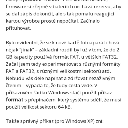
firmware si zřejmě v bateriích nechává rezervu, aby
se dal zápis dokončit, ale s tak pomalu reagující
kartou výrobce prostě nepočítal. Začínalo
přituhovat.
Bylo evidentní, že se k nové kartě fotoaparát chová
nějak “jinak” – základní rozdíl byl už v tom, že do 2
GB kapacity používá formát FAT, u větších FAT32.
Začal jsem tedy experimentovat s různými formáty
FAT a FAT32, s různými velikostmi sektorů atd.
Nebudu vás déle napínat a zdržovat nezáživným
čtením – vypadá to, že tudy cesta vede. V
příkazovém řádku Windows stačí použít příkaz
format
s přepínačem, který systému sdělí, že musí
použít velikost sektoru 64 kB.
Takže správný příkaz (pro Windows XP) zní: