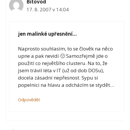
Bitovod
17. 8. 2007 v 14:04
jen malinké upřesnění…
Naprosto souhlasím, to se člověk na něco
upne a pak nevidí 🙁 Samozřejmě jde o
použití co největšího clusteru. Na to, že
jsem trávil léta v IT (už od dob DOSu),
docela zásadní nepřesnost. Sypu si
popelnici na hlavu a odcházím se stydět…
Odpovědět