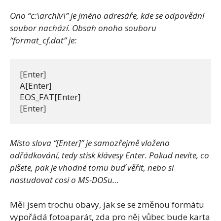
Ono “c:\archiv\” je jméno adresáře, kde se odpovědní
soubor nachází. Obsah onoho souboru
“format_cf.dat” je:
[Enter]

A[Enter]

EOS_FAT[Enter]

[Enter]
Místo slova “[Enter]” je samozřejmě vloženo
odřádkování, tedy stisk klávesy Enter. Pokud nevíte, co
píšete, pak je vhodné tomu buď věřit, nebo si
nastudovat cosi o MS-DOSu…
Měl jsem trochu obavy, jak se se změnou formátu
vypořádá fotoaparát, zda pro něj vůbec bude karta