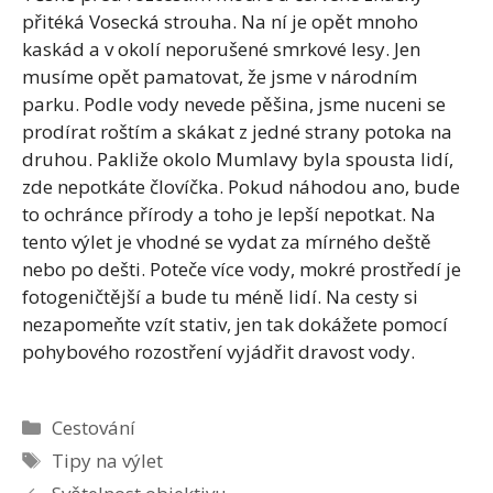
přitéká Vosecká strouha. Na ní je opět mnoho
kaskád a v okolí neporušené smrkové lesy. Jen
musíme opět pamatovat, že jsme v národním
parku. Podle vody nevede pěšina, jsme nuceni se
prodírat roštím a skákat z jedné strany potoka na
druhou. Pakliže okolo Mumlavy byla spousta lidí,
zde nepotkáte človíčka. Pokud náhodou ano, bude
to ochránce přírody a toho je lepší nepotkat. Na
tento výlet je vhodné se vydat za mírného deště
nebo po dešti. Poteče více vody, mokré prostředí je
fotogeničtější a bude tu méně lidí. Na cesty si
nezapomeňte vzít stativ, jen tak dokážete pomocí
pohybového rozostření vyjádřit dravost vody.
Rubriky
Cestování
Štítky
Tipy na výlet