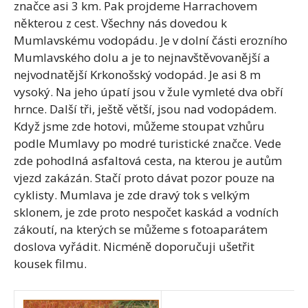
značce asi 3 km. Pak projdeme Harrachovem
některou z cest. Všechny nás dovedou k
Mumlavskému vodopádu. Je v dolní části erozního
Mumlavského dolu a je to nejnavštěvovanější a
nejvodnatější Krkonošský vodopád. Je asi 8 m
vysoký. Na jeho úpatí jsou v žule vymleté dva obří
hrnce. Další tři, ještě větší, jsou nad vodopádem.
Když jsme zde hotovi, můžeme stoupat vzhůru
podle Mumlavy po modré turistické značce. Vede
zde pohodlná asfaltová cesta, na kterou je autům
vjezd zakázán. Stačí proto dávat pozor pouze na
cyklisty. Mumlava je zde dravý tok s velkým
sklonem, je zde proto nespočet kaskád a vodních
zákoutí, na kterých se můžeme s fotoaparátem
doslova vyřádit. Nicméně doporučuji ušetřit
kousek filmu.