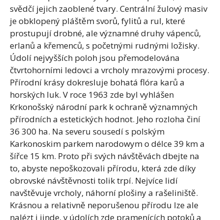
svědčí jejich zaoblené tvary. Centrální žulový masiv
je obklopený pláštěm svorů, fylitů a rul, které
prostupují drobné, ale významné druhy vápenců,
erlanů a křemenců, s početnými rudnými ložisky.
Údolí nejvyšších poloh jsou přemodelována
čtvrtohorními ledovci a vrcholy mrazovými procesy.
Přírodní krásy dokresluje bohatá flóra karů a
horských luk. V roce 1963 zde byl vyhlášen
Krkonošský národní park k ochraně významných
přírodních a estetických hodnot. Jeho rozloha činí
36 300 ha. Na severu sousedí s polským
Karkonoskim parkem narodowym o délce 39 km a
šířce 15 km. Proto při svých návštěvách dbejte na
to, abyste nepoškozovali přírodu, která zde díky
obrovské návštěvnosti tolik trpí. Nejvíce lidí
navštěvuje vrcholy, náhorní plošiny a rašeliniště.
Krásnou a relativně neporušenou přírodu lze ale
nalézt i jinde, v údolích zde pramenících potoků a