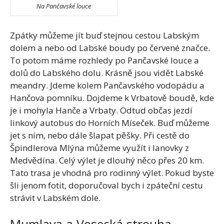
Na Pančavské louce
Zpátky můžeme jít buď stejnou cestou Labským
dolem a nebo od Labské boudy po červené značce.
To potom máme rozhledy po Pančavské louce a
dolů do Labského dolu. Krásně jsou vidět Labské
meandry. Jdeme kolem Pančavského vodopádu a
Hančova pomníku. Dojdeme k Vrbatově boudě, kde
je i mohyla Hanče a Vrbaty. Odtud občas jezdí
linkový autobus do Horních Míseček. Buď můžeme
jet s ním, nebo dále šlapat pěšky. Při cestě do
Špindlerova Mlýna můžeme využít i lanovky z
Medvědína. Celý výlet je dlouhý něco přes 20 km.
Tato trasa je vhodná pro rodinný výlet. Pokud byste
šli jenom fotit, doporučoval bych i zpáteční cestu
strávit v Labském dole.