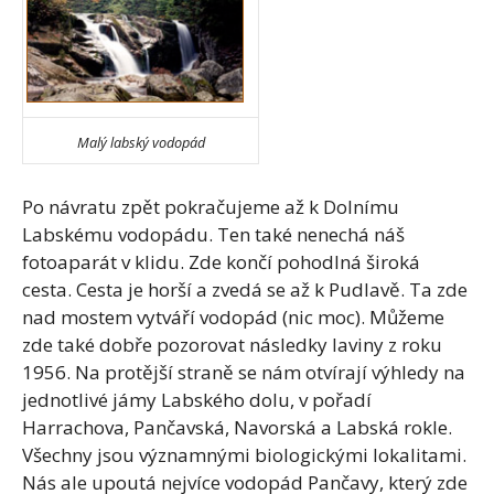
Malý labský vodopád
Po návratu zpět pokračujeme až k Dolnímu
Labskému vodopádu. Ten také nenechá náš
fotoaparát v klidu. Zde končí pohodlná široká
cesta. Cesta je horší a zvedá se až k Pudlavě. Ta zde
nad mostem vytváří vodopád (nic moc). Můžeme
zde také dobře pozorovat následky laviny z roku
1956. Na protější straně se nám otvírají výhledy na
jednotlivé jámy Labského dolu, v pořadí
Harrachova, Pančavská, Navorská a Labská rokle.
Všechny jsou významnými biologickými lokalitami.
Nás ale upoutá nejvíce vodopád Pančavy, který zde