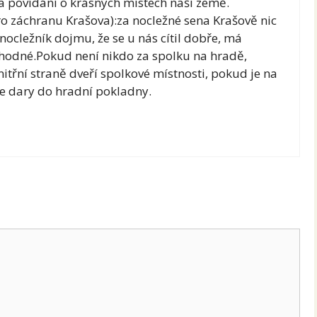
a povídání o krásných místech naší země.
o záchranu Krašova):za nocležné sena Krašově nic
ocležník dojmu, že se u nás cítil dobře, má
hodné.Pokud není nikdo za spolku na hradě,
itřní straně dveří spolkové místnosti, pokud je na
e dary do hradní pokladny.