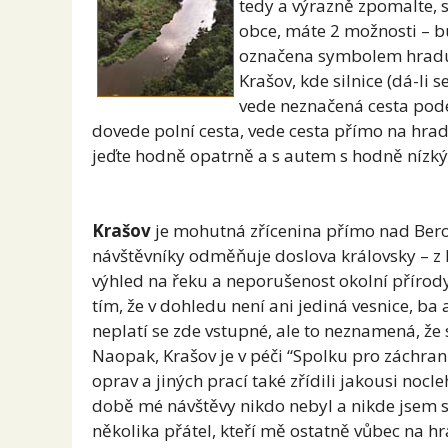
tedy a výrazně zpomalte, s
obce, máte 2 možnosti – bu
označena symbolem hradu 
Krašov, kde silnice (dá-li
vede neznačená cesta podél
dovede polní cesta, vede cesta přímo na hrad
jeďte hodně opatrně a s autem s hodně nízk
Krašov
je mohutná zřícenina přímo nad Ber
návštěvníky odměňuje doslova královsky – z 
výhled na řeku a neporušenost okolní přírod
tím, že v dohledu není ani jediná vesnice, ba 
neplatí se zde vstupné, ale to neznamená, že 
Naopak, Krašov je v péči “Spolku pro záchran
oprav a jiných prací také zřídili jakousi nocl
době mé návštěvy nikdo nebyl a nikde jsem s
několika přátel, kteří mě ostatně vůbec na hr