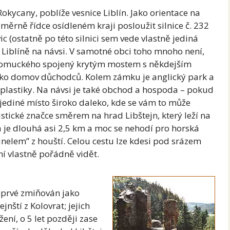
Rokycany, poblíže vesnice Liblín. Jako orientace na
rně řídce osídleném kraji posloužit silnice č. 232
c (ostatně po této silnici sem vede vlastně jediná
 Liblíně na návsi. V samotné obci toho mnoho není,
epomuckého spojený krytým mostem s někdejším
ako domov důchodců. Kolem zámku je anglický park a
lastiky. Na návsi je také obchod a hospoda – pokud
o jediné místo široko daleko, kde se vám to může
istické značce směrem na hrad Libštejn, který leží na
je dlouhá asi 2,5 km a moc se nehodí pro horská
unelem” z houští. Celou cestu lze kdesi pod srázem
ní vlastně pořádně vidět.
poprvé zmiňován jako
jnští z Kolovrat; jejich
ní, o 5 let později zase