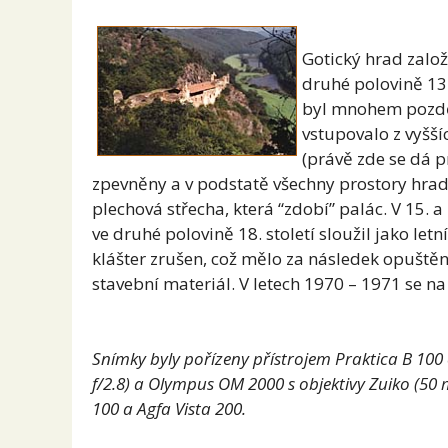
Gotický hrad založ
druhé polovině 13.
byl mnohem pozděj
vstupovalo z vyšší
(právě zde se dá p
zpevněny a v podstatě všechny prostory hrad
plechová střecha, která “zdobí” palác. V 15. 
ve druhé polovině 18. století sloužil jako letn
klášter zrušen, což mělo za následek opuštěn
stavební materiál. V letech 1970 – 1971 se n
Snímky byly pořízeny přístrojem Praktica B 100 
f/2.8) a Olympus OM 2000 s objektivy Zuiko (50
100 a Agfa Vista 200.