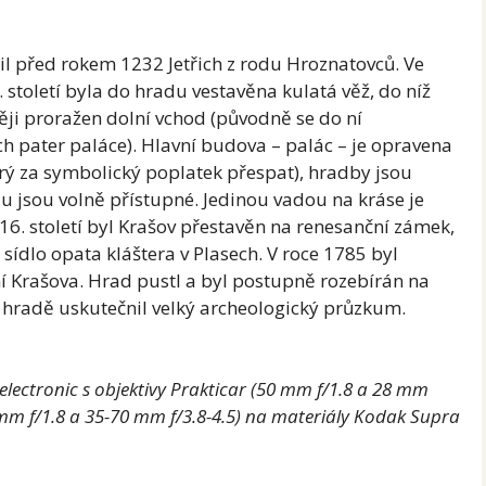
il před rokem 1232 Jetřich z rodu Hroznatovců. Ve
 století byla do hradu vestavěna kulatá věž, do níž
i proražen dolní vchod (původně se do ní
ch pater paláce). Hlavní budova – palác – je opravena
rý za symbolický poplatek přespat), hradby jsou
u jsou volně přístupné. Jedinou vadou na kráse je
a 16. století byl Krašov přestavěn na renesanční zámek,
í sídlo opata kláštera v Plasech. V roce 1785 byl
í Krašova. Hrad pustl a byl postupně rozebírán na
a hradě uskutečnil velký archeologický průzkum.
electronic s objektivy Prakticar (50 mm f/1.8 a 28 mm
 mm f/1.8 a 35-70 mm f/3.8-4.5) na materiály Kodak Supra