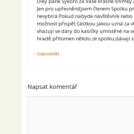
Díky pane Sýkoro za Vaše krásné snímky 
Jen pro upřesnění(jsem členem Spolku pr
nevybírá.Pokud nabyde návštěvník nebo n
možnost přispět částkou jakou uzná za v
vhazují se dary do kasičky umístěné na vn
hradě přítomen někdo ze spolku,dávají s
Odpovědět
Napsat komentář
Komentář