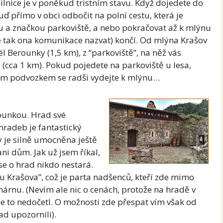
ilnice je v poněkud tristním stavu. Když dojedete do
ď přímo v obci odbočit na polní cestu, která je
a značkou parkoviště, a nebo pokračovat až k mlýnu
 se tak ona komunikace nazvat) končí. Od mlýna Krašov
 Berounky (1,5 km), z “parkoviště”, na něž vás
 (cca 1 km). Pokud pojedete na parkoviště u lesa,
ým podvozkem se radši vydejte k mlýnu…
ounkou. Hrad své
hradeb je fantastický
y je silně umocněna ještě
ani dům. Jak už jsem říkal,
se o hrad nikdo nestará.
u Krašova”, což je parta nadšenců, kteří zde mimo
ehárnu. (Nevím ale nic o cenách, protože na hradě v
e to nedočetl. O možnosti zde přespat vím však od
ad upozornili).