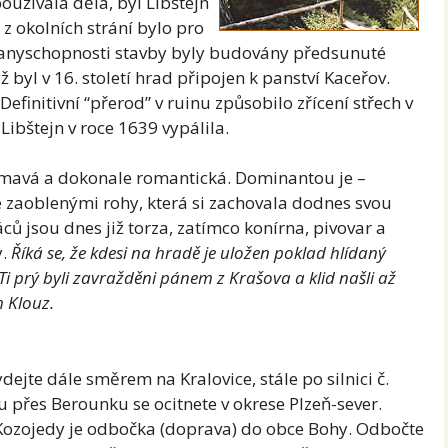
užívala děla, byl Libštejn
 okolních strání bylo pro
ranyschopnosti stavby byly budovány předsunuté
ž byl v 16. století hrad připojen k panství Kaceřov.
Definitivní “přerod” v ruinu způsobilo zřícení střech v
Libštejn v roce 1639 vypálila.
jímavá a dokonale romantická. Dominantou je –
se zaoblenými rohy, která si zachovala dodnes svou
áců jsou dnes již torza, zatímco konírna, pivovar a
y.
Říká se, že kdesi na hradě je uložen poklad hlídaný
i prý byli zavražděni pánem z Krašova a klid našli až
m Klouz.
dejte dále směrem na Kralovice, stále po silnici č.
 přes Berounku se ocitnete v okrese Plzeň-sever.
 Kozojedy je odbočka (doprava) do obce Bohy. Odbočte