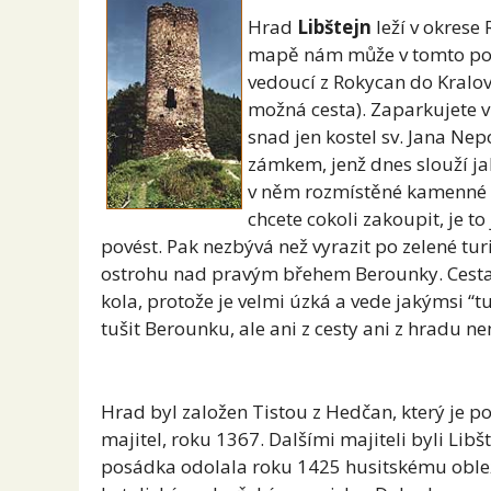
Hrad
Libštejn
leží v okrese 
mapě nám může v tomto pomě
vedoucí z Rokycan do Kralovi
možná cesta). Zaparkujete v
snad jen kostel sv. Jana N
zámkem, jenž dnes slouží j
v něm rozmístěné kamenné p
chcete cokoli zakoupit, je t
povést. Pak nezbývá než vyrazit po zelené tur
ostrohu nad pravým břehem Berounky. Cesta 
kola, protože je velmi úzká a vede jakýmsi “t
tušit Berounku, ale ani z cesty ani z hradu ne
Hrad byl založen Tistou z Hedčan, který je 
majitel, roku 1367. Dalšími majiteli byli Libšte
posádka odolala roku 1425 husitskému obleže