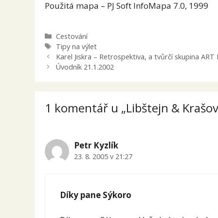
Použitá mapa – PJ Soft InfoMapa 7.0, 1999
Rubriky
Cestování
Štítky
Tipy na výlet
Karel Jiskra – Retrospektiva, a tvůrčí skupina AR
Úvodník 21.1.2002
1 komentář u „Libštejn & Krašov
Petr Kyzlík
23. 8. 2005 v 21:27
Díky pane Sýkoro