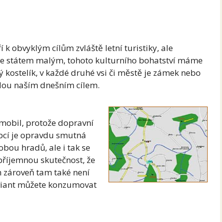
k obvyklým cílům zvláště letní turistiky, ale
sme státem malým, tohoto kulturního bohatství máme
ý kostelík, v každé druhé vsi či městě je zámek nebo
dou naším dnešním cílem.
omobil, protože dopravní
obcí je opravdu smutná
obou hradů, ale i tak se
 příjemnou skutečnost, že
 zároveň tam také není
oviant můžete konzumovat