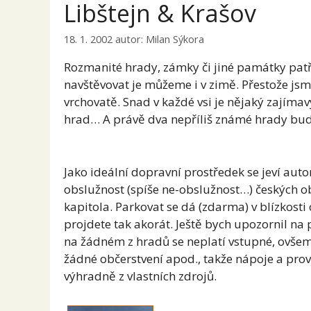
Libštejn & Krašov
18. 1. 2002
autor:
Milan Sýkora
Rozmanité hrady, zámky či jiné památky patří 
navštěvovat je můžeme i v zimě. Přestože j
vrchovatě. Snad v každé vsi je nějaký zajímav
hrad… A právě dva nepříliš známé hrady bu
Jako ideální dopravní prostředek se jeví aut
obslužnost (spíše ne-obslužnost…) českých 
kapitola. Parkovat se dá (zdarma) v blízkosti 
projdete tak akorát. Ještě bych upozornil na
na žádném z hradů se neplatí vstupné, ovšem
žádné občerstvení apod., takže nápoje a pr
výhradně z vlastních zdrojů.