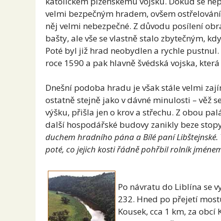
katolickém plzeňskému vojsku. Dokud se nepo
velmi bezpečným hradem, ovšem ostřelování z
něj velmi nebezpečné. Z důvodu posílení ob
bašty, ale vše se vlastně stalo zbytečným, kdy
Poté byl již hrad neobydlen a rychle pustnul. 
roce 1590 a pak hlavně švédská vojska, která 
Dnešní podoba hradu je však stále velmi za
ostatně stejně jako v dávné minulosti – věž 
výšku, přišla jen o krov a střechu. Z obou pal
další hospodářské budovy zanikly beze stop
duchem hradního pána a Bílé paní Libštejnské. T
poté, co jejich kosti řádně pohřbil rolník jméne
Po návratu do Liblína se vy
232. Hned po přejetí mostu
Kousek, cca 1 km, za obcí