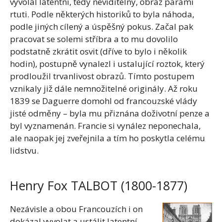
vyvolal latentní, tedy neviditelný, obraz parami
rtuti. Podle některých historiků to byla náhoda,
podle jiných cílený a úspěšný pokus. Začal pak
pracovat se solemi stříbra a to mu dovolilo
podstatně zkrátit osvit (dříve to bylo i několik
hodin), postupně vynalezl i ustalující roztok, který
prodloužil trvanlivost obrazů. Tímto postupem
vznikaly již dále nemnožitelné originály. Až roku
1839 se Daguerre domohl od francouzské vlády
jisté odměny – byla mu přiznána doživotní penze a
byl vyznamenán. Francie si vynález neponechala,
ale naopak jej zveřejnila a tím ho poskytla celému
lidstvu.
Henry Fox TALBOT (1800-1877)
Nezávisle a obou Francouzích i on
dokázal vyvolat a ustálit latentní