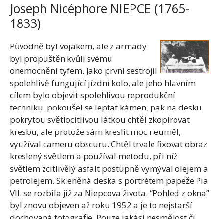
Joseph Nicéphore NIEPCE (1765-
1833)
Původně byl vojákem, ale z armády
byl propuštěn kvůli svému
onemocnění tyfem. Jako první sestrojil
spolehlivě fungující jízdní kolo, ale jeho hlavním
cílem bylo objevit spolehlivou reprodukční
techniku; pokoušel se leptat kámen, pak na desku
pokrytou světlocitlivou látkou chtěl zkopírovat
kresbu, ale protože sám kreslit moc neuměl,
využíval cameru obscuru. Chtěl trvale fixovat obraz
kreslený světlem a používal metodu, při níž
světlem zcitlivělý asfalt postupně vymýval olejem a
petrolejem. Skleněná deska s portrétem papeže Pia
VII. se rozbila již za Niepcova života. “Pohled z okna”
byl znovu objeven až roku 1952 a je to nejstarší
dochovaná fotografie. Pouze jakási nesmělost či