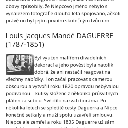
obavy způsobily, že Niepcovo jméno nebylo s
vynálezem fotografie dlouhá léta spojováno, ačkoli
právě on byl jejím prvním skutečným tvůrcem.
Louis Jacques Mandé DAGUERRE
(1787-1851)
Byl vyučen malířem divadelních
dekorací a jeho pověst byla natolik
dobrá, že ani nestačil reagovat na
všechny nabídky. I on začal pracovat s camerou
obscurou a vytvořil roku 1820 opravdu nebývalou
podívanou – kulisy složené z několika průsvitných
pláten za sebou. Své dílo nazval dioráma. Po
několika letech se spletité cesty Daguerra a Nipce
konečně setkaly a muži spolu uzavřeli smlouvu.
Niepce ale zemřel a roku 1835 Daguerre už sám