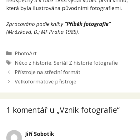
neúspěchy a v roce 1844 vydal vůbec první knihu,
která byla ilustrována původními fotografiemi.
Zpracováno podle knihy
“Příběh fotografie”
(Mrázková, D.; MF Praha 1985).
Rubriky
PhotoArt
Štítky
Něco z historie
,
Seriál Z historie fotografie
Přístroje na střední formát
Velkoformátové přístroje
1 komentář u „Vznik fotografie“
Jiří Sobotík