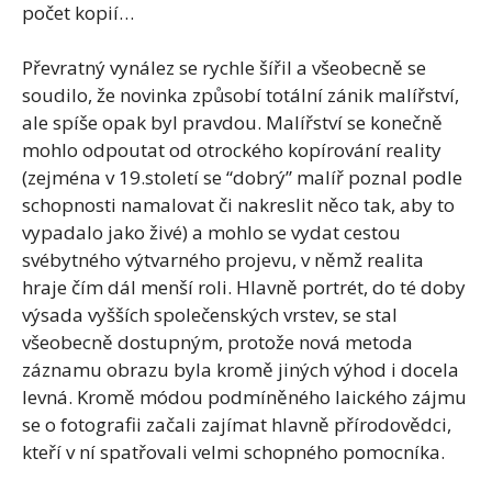
počet kopií…
Převratný vynález se rychle šířil a všeobecně se
soudilo, že novinka způsobí totální zánik malířství,
ale spíše opak byl pravdou. Malířství se konečně
mohlo odpoutat od otrockého kopírování reality
(zejména v 19.století se “dobrý” malíř poznal podle
schopnosti namalovat či nakreslit něco tak, aby to
vypadalo jako živé) a mohlo se vydat cestou
svébytného výtvarného projevu, v němž realita
hraje čím dál menší roli. Hlavně portrét, do té doby
výsada vyšších společenských vrstev, se stal
všeobecně dostupným, protože nová metoda
záznamu obrazu byla kromě jiných výhod i docela
levná. Kromě módou podmíněného laického zájmu
se o fotografii začali zajímat hlavně přírodovědci,
kteří v ní spatřovali velmi schopného pomocníka.