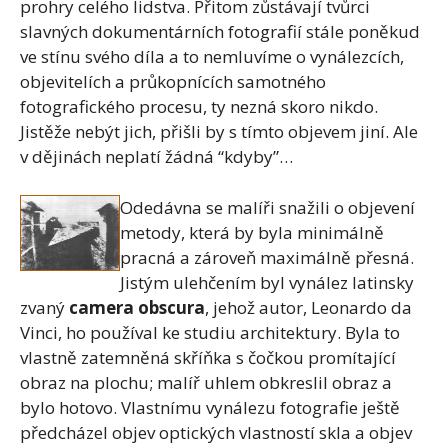
prohry celého lidstva. Přitom zůstávají tvůrci
slavných dokumentárních fotografií stále poněkud
ve stínu svého díla a to nemluvíme o vynálezcích,
objevitelích a průkopnících samotného
fotografického procesu, ty nezná skoro nikdo.
Jistěže nebýt jich, přišli by s tímto objevem jiní. Ale
v dějinách neplatí žádná “kdyby”…
Odedávna se malíři snažili o objevení
metody, která by byla minimálně
pracná a zároveň maximálně přesná.
Jistým ulehčením byl vynález latinsky
zvaný
camera obscura
, jehož autor, Leonardo da
Vinci, ho používal ke studiu architektury. Byla to
vlastně zatemněná skříňka s čočkou promítající
obraz na plochu; malíř uhlem obkreslil obraz a
bylo hotovo. Vlastnímu vynálezu fotografie ještě
předcházel objev optických vlastností skla a objev