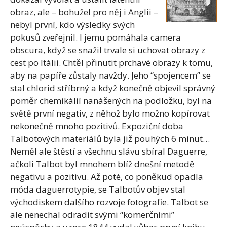
obraz, ale – bohužel pro něj i Anglii –
nebyl první, kdo výsledky svých
pokusů zveřejnil. I jemu pomáhala camera
obscura, když se snažil trvale si uchovat obrazy z
cest po Itálii. Chtěl přinutit prchavé obrazy k tomu,
aby na papíře zůstaly navždy. Jeho “spojencem” se
stal chlorid stříbrný a když konečně objevil správný
poměr chemikálií nanášených na podložku, byl na
světě první negativ, z něhož bylo možno kopírovat
nekonečně mnoho pozitivů. Expoziční doba
Talbotových materiálů byla již pouhých 6 minut…
Neměl ale štěstí a všechnu slávu sbíral Daguerre,
ačkoli Talbot byl mnohem blíž dnešní metodě
negativu a pozitivu. Až poté, co poněkud opadla
móda daguerrotypie, se Talbotův objev stal
východiskem dalšího rozvoje fotografie. Talbot se
ale nenechal odradit svými “komerčními”