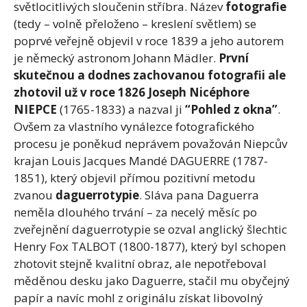
světlocitlivých sloučenin stříbra. Název
fotografie
(tedy – volně přeloženo – kreslení světlem) se
poprvé veřejně objevil v roce 1839 a jeho autorem
je německý astronom Johann Mädler.
První
skutečnou a dodnes zachovanou fotografii ale
zhotovil už v roce 1826 Joseph Nicéphore
NIEPCE
(1765-1833) a nazval ji
“Pohled z okna”
.
Ovšem za vlastního vynálezce fotografického
procesu je poněkud neprávem považován Niepcův
krajan Louis Jacques Mandé DAGUERRE (1787-
1851), který objevil přímou pozitivní metodu
zvanou
daguerrotypie
. Sláva pana Daguerra
neměla dlouhého trvání – za necelý měsíc po
zveřejnění daguerrotypie se ozval anglický šlechtic
Henry Fox TALBOT (1800-1877), který byl schopen
zhotovit stejně kvalitní obraz, ale nepotřeboval
měděnou desku jako Daguerre, stačil mu obyčejný
papír a navíc mohl z originálu získat libovolný