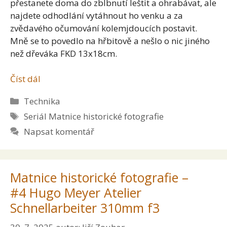
přestanete doma do zblbnutí leštit a ohrabávat, ale
najdete odhodlání vytáhnout ho venku a za
zvědavého očumování kolemjdoucích postavit.
Mně se to povedlo na hřbitově a nešlo o nic jiného
než dřeváka FKD 13x18cm.
Číst dál
Rubriky
Technika
Štítky
Seriál Matnice historické fotografie
Napsat komentář
Matnice historické fotografie –
#4 Hugo Meyer Atelier
Schnellarbeiter 310mm f3