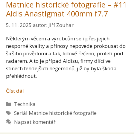
Matnice historické fotografie – #11
Aldis Anastigmat 400mm f7.7
5. 11. 2025
autor:
Jiří Zouhar
Některým věcem a výrobcům se i přes jejich
nesporné kvality a přínosy nepovede prokousat do
širšího povědomí a tak, lidově řečeno, proletí pod
radarem. A to je případ Aldisu, firmy dlící ve
stínech tehdejších hegemonů, jíž by byla škoda
přehlédnout.
Číst dál
Rubriky
Technika
Štítky
Seriál Matnice historické fotografie
Napsat komentář