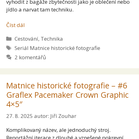
vyhodit z bagáže zbytečnosti jako je oblečení nebo
jídlo a narvat tam techniku.
Číst dál
Rubriky
Cestování
,
Technika
Štítky
Seriál Matnice historické fotografie
2 komentářů
Matnice historické fotografie – #6
Graflex Pacemaker Crown Graphic
4×5″
27. 8. 2025
autor:
Jiří Zouhar
Komplikovaný název, ale jednoduchý stroj.
Reportážní iterace z dlouhé a vznešené pokrevní