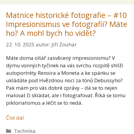
Matnice historické fotografie – #10
Impresionismus ve fotografii? Máte
ho? A mohl bych ho vidět?
22. 10. 2025
autor:
Jiří Zouhar
Máte doma oltář zasvěcený impresionismu? V
dýmu vonných tyčinek na vás svrchu rozpitě shlíží
autoportréty Renoira a Moneta a ke spánku se
ukládáte pod Hvězdnou nocí za tónů Debussyho?
Pak mám pro vás dobré zprávy – dá se to nejen
malovat či skládat, ale i fotografovat. Říká se tomu
piktorialismus a léčit se to nedá.
Číst dál
Rubriky
Technika