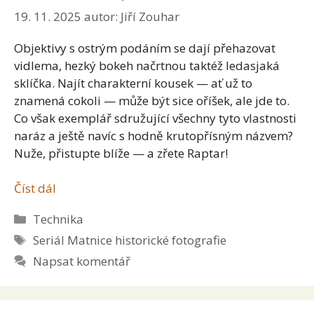
19. 11. 2025
autor:
Jiří Zouhar
Objektivy s ostrým podáním se dají přehazovat
vidlema, hezký bokeh načrtnou taktéž ledasjaká
sklíčka. Najít charakterní kousek — ať už to
znamená cokoli — může být sice oříšek, ale jde to.
Co však exemplář sdružující všechny tyto vlastnosti
naráz a ještě navíc s hodně krutopřísným názvem?
Nuže, přistupte blíže — a zřete Raptar!
Číst dál
Rubriky
Technika
Štítky
Seriál Matnice historické fotografie
Napsat komentář