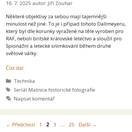
16. 7. 2025
autor:
Jiří Zouhar
Některé objektivy za sebou mají tajemnější
minulost než jiné. To je i případ tohoto Dallmeyeru,
který byl dle korunky vyražené na těle vyroben pro
RAF, neboli britské královské letectvo a sloužil pro
špionážní a letecké snímkování během druhé
světové války.
Číst dál
Rubriky
Technika
Štítky
Seriál Matnice historické fotografie
Napsat komentář
Stránka
Stránka
Stránka
Stránka
←
Předchozí
1
2
3
…
25
Další
→