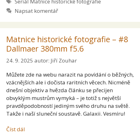
Štítky
Seriál Matnice historické fotografie
Napsat komentář
Matnice historické fotografie – #8
Dallmaer 380mm f5.6
24. 9. 2025
autor:
Jiří Zouhar
Můžete zde na webu narazit na povídání o běžných,
vzácnějších ale i dočista raritních věcech. Nicméně
dnešní objektiv a hvězda článku se přecijen
obvyklým mustrům vymyká – je totiž s největší
pravděpodobností jediným svého druhu na světě.
Takže i naší sluneční soustavě. Galaxii. Vesmíru!
Číst dál