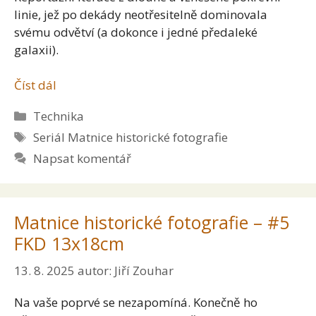
linie, jež po dekády neotřesitelně dominovala
svému odvětví (a dokonce i jedné předaleké
galaxii).
Číst dál
Rubriky
Technika
Štítky
Seriál Matnice historické fotografie
Napsat komentář
Matnice historické fotografie – #5
FKD 13x18cm
13. 8. 2025
autor:
Jiří Zouhar
Na vaše poprvé se nezapomíná. Konečně ho