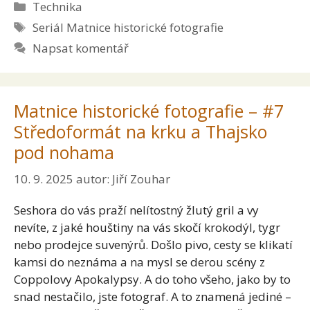
Rubriky
Technika
Štítky
Seriál Matnice historické fotografie
Napsat komentář
Matnice historické fotografie – #7
Středoformát na krku a Thajsko
pod nohama
10. 9. 2025
autor:
Jiří Zouhar
Seshora do vás praží nelítostný žlutý gril a vy
nevíte, z jaké houštiny na vás skočí krokodýl, tygr
nebo prodejce suvenýrů. Došlo pivo, cesty se klikatí
kamsi do neznáma a na mysl se derou scény z
Coppolovy Apokalypsy. A do toho všeho, jako by to
snad nestačilo, jste fotograf. A to znamená jediné –