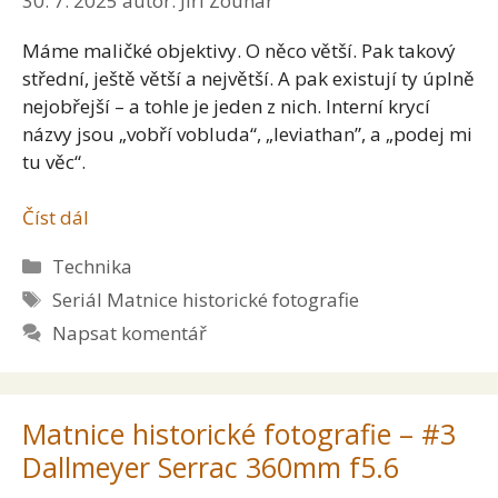
30. 7. 2025
autor:
Jiří Zouhar
Máme maličké objektivy. O něco větší. Pak takový
střední, ještě větší a největší. A pak existují ty úplně
nejobřejší – a tohle je jeden z nich. Interní krycí
názvy jsou „vobří vobluda“, „leviathan”, a „podej mi
tu věc“.
Číst dál
Rubriky
Technika
Štítky
Seriál Matnice historické fotografie
Napsat komentář
Matnice historické fotografie – #3
Dallmeyer Serrac 360mm f5.6