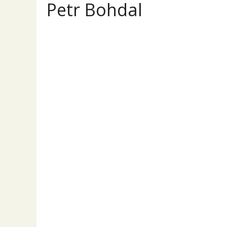
Petr Bohdal
Pe
Přehled
Příspěvky
Komentáře
Nikon
PRODEJ
Prodám obj. 50