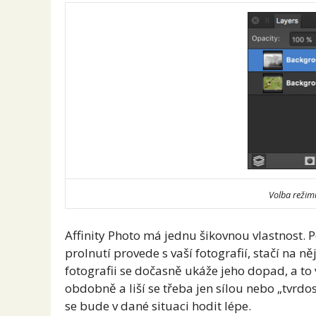
Volba režimu
Affinity Photo má jednu šikovnou vlastnost. 
prolnutí provede s vaší fotografií, stačí na ně
fotografii se dočasně ukáže jeho dopad, a to v
obdobně a liší se třeba jen sílou nebo „tvrdost
se bude v dané situaci hodit lépe.