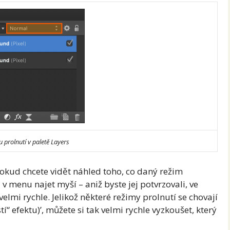
 prolnutí v paletě Layers
Pokud chcete vidět náhled toho, co daný režim
j v menu najet myší – aniž byste jej potvrzovali, ve
elmi rychle. Jelikož některé režimy prolnutí se chovají
í“ efektu)’, můžete si tak velmi rychle vyzkoušet, který