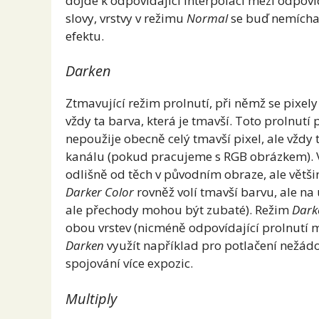
dojde k odpovídající interpolaci mezi odpovíd
slovy, vrstvy v režimu
Normal
se buď nemíchaj
efektu.
Darken
Ztmavující režim prolnutí, při němž se pixely 
vždy ta barva, která je tmavší. Toto prolnutí
nepoužije obecně celý tmavší pixel, ale vžd
kanálu (pokud pracujeme s RGB obrázkem). V
odlišně od těch v původním obraze, ale větš
Darker Color
rovněž volí tmavší barvu, ale na 
ale přechody mohou být zubaté). Režim
Dark
obou vrstev (nicméně odpovídající prolnutí m
Darken
využít například pro potlačení nežádo
spojování více expozic.
Multiply