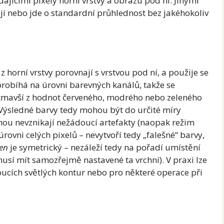
ajícími pixely horní vrstvy a obrazu pod ní. Jinými
í nebo jde o standardní průhlednost bez jakéhokoliv
z horní vrstvy porovnají s vrstvou pod ní, a použije se
 probíhá na úrovni barevných kanálů, takže se
y tmavší z hodnot červeného, modrého nebo zeleného
ýsledné barvy tedy mohou být do určité míry
inou nevznikají nežádoucí artefakty (naopak režim
úrovni celých pixelů – nevytvoří tedy „falešné“ barvy,
en
je symetrický – nezáleží tedy na pořadí umístění
usí mít samozřejmě nastavené ta vrchní). V praxi lze
ucích světlých kontur nebo pro některé operace při