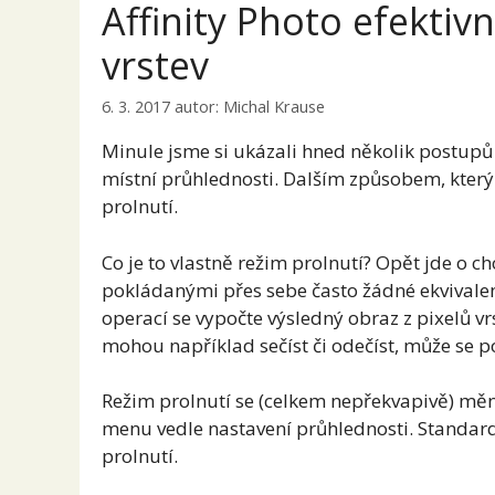
Affinity Photo efektivn
vrstev
6. 3. 2017
autor:
Michal Krause
Minule jsme si ukázali hned několik postupů p
místní průhlednosti. Dalším způsobem, kte
prolnutí.
Co je to vlastně režim prolnutí? Opět jde o ch
pokládanými přes sebe často žádné ekvivalent
operací se vypočte výsledný obraz z pixelů v
mohou například sečíst či odečíst, může se 
Režim prolnutí se (celkem nepřekvapivě) měn
menu vedle nastavení průhlednosti. Standar
prolnutí.