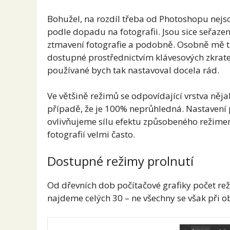
Bohužel, na rozdíl třeba od Photoshopu nejs
podle dopadu na fotografii. Jsou sice seřazen
ztmavení fotografie a podobně. Osobně mě ta
dostupné prostřednictvím klávesových zkrate
používané bych tak nastavoval docela rád.
Ve většině režimů se odpovídající vrstva něj
případě, že je 100% neprůhledná. Nastavení 
ovlivňujeme sílu efektu způsobeného režime
fotografií velmi často.
Dostupné režimy prolnutí
Od dřevních dob počítačové grafiky počet reži
najdeme celých 30 – ne všechny se však při ob