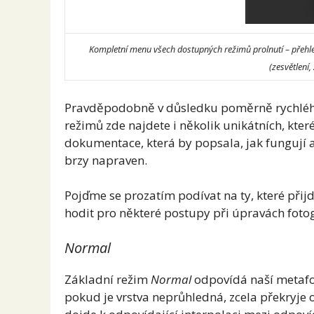
Kompletní menu všech dostupných režimů prolnutí – přehled
(zesvětlení,
Pravděpodobně v důsledku poměrně rychlého 
režimů zde najdete i několik unikátních, kte
dokumentace, která by popsala, jak fungují 
brzy napraven.
Pojďme se prozatím podívat na ty, které přij
hodit pro některé postupy při úpravách fotog
Normal
Základní režim
Normal
odpovídá naší metafoř
pokud je vrstva neprůhledná, zcela překryje 