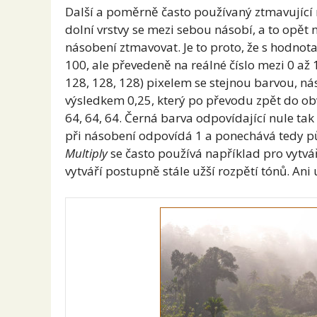
Další a poměrně často používaný ztmavující r
dolní vrstvy se mezi sebou násobí, a to opět n
násobení ztmavovat. Je to proto, že s hodnot
100, ale převedeně na reálné číslo mezi 0 a
128, 128, 128) pixelem se stejnou barvou, ná
výsledkem 0,25, který po převodu zpět do o
64, 64, 64. Černá barva odpovídající nule ta
při násobení odpovídá 1 a ponechává tedy p
Multiply
se často používá například pro vytv
vytváří postupně stále užší rozpětí tónů. Ani