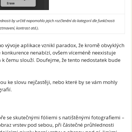
nosti by určitě napomohlo jejich rozčlenění do kategorií dle funkčnosti
 ztmavení, kontrast atd.).
vývoje aplikace vznikl paradox, že kromě obvyklých
ré konkurence nenabízí, ovšem víceméně neexistuje
a k čemu slouží. Doufejme, že tento nedostatek bude
dou ke slovu nejčastěji, nebo které by se vám mohly
rafií.
e se skutečnými fóliemi s natištěnými fotografiemi –
obraz vrstev pod sebou, při částečné průhlednosti