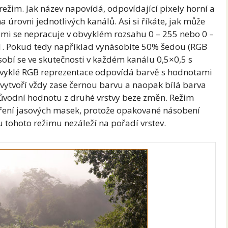
ežim. Jak název napovídá, odpovídající pixely horní a
a úrovni jednotlivých kanálů. Asi si říkáte, jak může
ami se nepracuje v obvyklém rozsahu 0 – 255 nebo 0 –
ž 1. Pokud tedy například vynásobíte 50% šedou (RGB
sobí se ve skutečnosti v každém kanálu 0,5×0,5 s
bvyklé RGB reprezentace odpovídá barvě s hodnotami
k vytvoří vždy zase černou barvu a naopak bílá barva
ůvodní hodnotu z druhé vrstvy beze změn. Režim
áření jasových masek, protože opakované násobení
 u tohoto režimu nezáleží na pořadí vrstev.