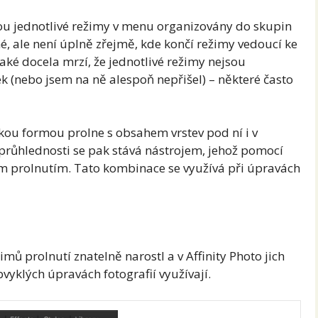
ou jednotlivé režimy v menu organizovány do skupin
é, ale není úplně zřejmě, kde končí režimy vedoucí ke
ké docela mrzí, že jednotlivé režimy nejsou
k (nebo jsem na ně alespoň nepřišel) – některé často
akou formou prolne s obsahem vrstev pod ní i v
průhlednosti se pak stává nástrojem, jehož pomocí
m prolnutím. Tato kombinace se využívá při úpravách
mů prolnutí znatelně narostl a v Affinity Photo jich
vyklých úpravách fotografií využívají.