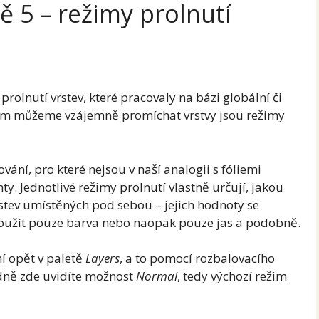
ě 5 – režimy prolnutí
rolnutí vrstev, které pracovaly na bázi globální či
rým můžeme vzájemně promíchat vrstvy jsou režimy
ování, pro které nejsou v naší analogii s fóliemi
y. Jednotlivé režimy prolnutí vlastně určují, jakou
rstev umístěných pod sebou – jejich hodnoty se
použít pouze barva nebo naopak pouze jas a podobně.
í opět v paletě
Layers
, a to pomocí rozbalovacího
dně zde uvidíte možnost
Normal
, tedy výchozí režim