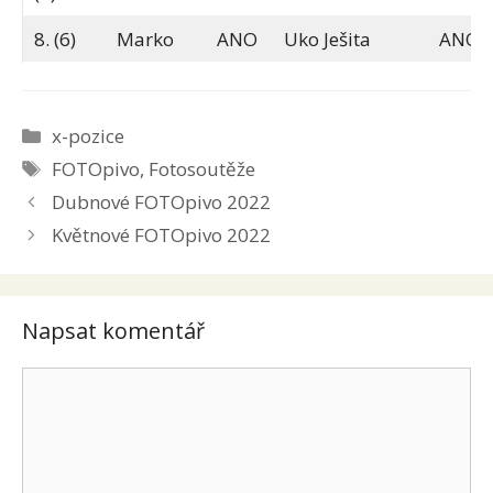
8. (6)
Marko
ANO
Uko Ješita
ANO
Rubriky
x-pozice
Štítky
FOTOpivo
,
Fotosoutěže
Dubnové FOTOpivo 2022
Květnové FOTOpivo 2022
Napsat komentář
Komentář