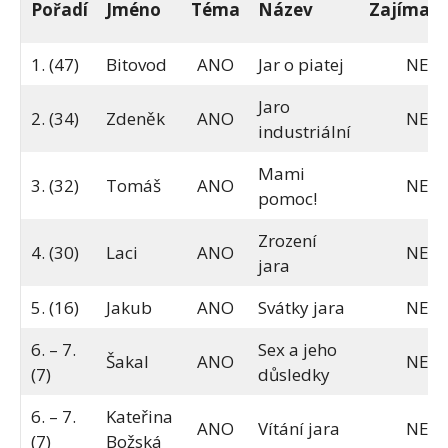
Pořadí
Jméno
Téma
Název
Zajímavo
1. (47)
Bitovod
ANO
Jar o piatej
NE
Jaro
2. (34)
Zdeněk
ANO
NE
industriální
Mami
3. (32)
Tomáš
ANO
NE
pomoc!
Zrození
4. (30)
Laci
ANO
NE
jara
5. (16)
Jakub
ANO
Svátky jara
NE
6. – 7.
Sex a jeho
Šakal
ANO
NE
(7)
důsledky
6. – 7.
Kateřina
ANO
Vítání jara
NE
(7)
Božská