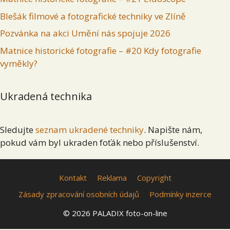
Blešák filmové a fotografické techniky ve Zlíně
Pozvánka na akci Umění nás spojuje 2026
Matnice historické fotografie – #20 Kdy fotografie
vyměkly?
Ukradená technika
Sledujte
seznam ukradené techniky
. Napište nám,
pokud vám byl ukraden foťák nebo příslušenství.
Kontakt
Reklama
Copyright
Zásady zpracování osobních údajů
Podmínky inzerce
© 2026 PALADIX foto-on-line