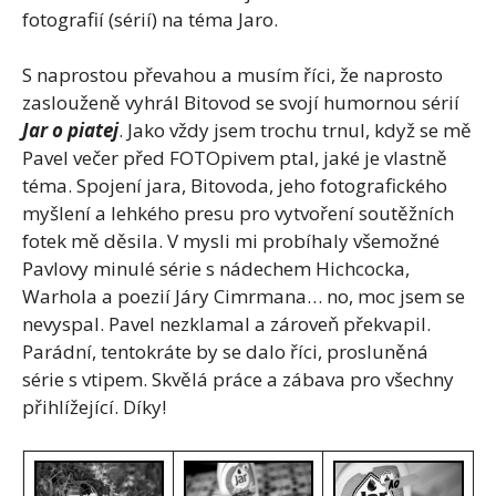
fotografií (sérií) na téma Jaro.
S naprostou převahou a musím říci, že naprosto
zaslouženě vyhrál Bitovod se svojí humornou sérií
Jar o piatej
. Jako vždy jsem trochu trnul, když se mě
Pavel večer před FOTOpivem ptal, jaké je vlastně
téma. Spojení jara, Bitovoda, jeho fotografického
myšlení a lehkého presu pro vytvoření soutěžních
fotek mě děsila. V mysli mi probíhaly všemožné
Pavlovy minulé série s nádechem Hichcocka,
Warhola a poezií Járy Cimrmana… no, moc jsem se
nevyspal. Pavel nezklamal a zároveň překvapil.
Parádní, tentokráte by se dalo říci, prosluněná
série s vtipem. Skvělá práce a zábava pro všechny
přihlížející. Díky!