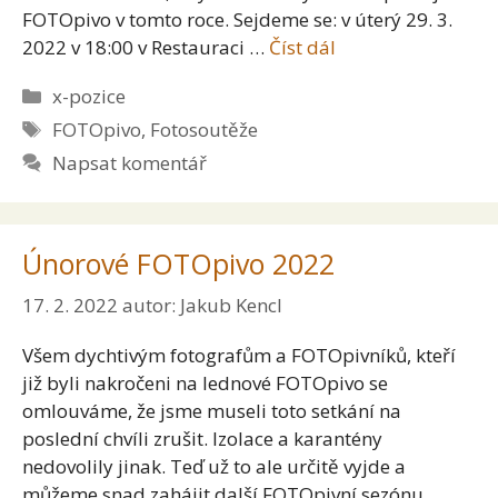
FOTOpivo v tomto roce. Sejdeme se: v úterý 29. 3.
2022 v 18:00 v Restauraci …
Číst dál
Rubriky
x-pozice
Štítky
FOTOpivo
,
Fotosoutěže
Napsat komentář
Únorové FOTOpivo 2022
17. 2. 2022
autor:
Jakub Kencl
Všem dychtivým fotografům a FOTOpivníků, kteří
již byli nakročeni na lednové FOTOpivo se
omlouváme, že jsme museli toto setkání na
poslední chvíli zrušit. Izolace a karantény
nedovolily jinak. Teď už to ale určitě vyjde a
můžeme snad zahájit další FOTOpivní sezónu.