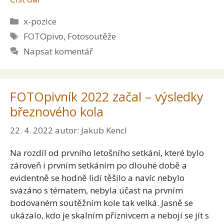
Rubriky
x-pozice
Štítky
FOTOpivo
,
Fotosoutěže
Napsat komentář
FOTOpivník 2022 začal – výsledky
březnového kola
22. 4. 2022
autor:
Jakub Kencl
Na rozdíl od prvního letošního setkání, které bylo
zároveň i prvním setkáním po dlouhé době a
evidentně se hodně lidí těšilo a navíc nebylo
svázáno s tématem, nebyla účast na prvním
bodovaném soutěžním kole tak velká. Jasně se
ukázalo, kdo je skalním příznivcem a nebojí se jít s