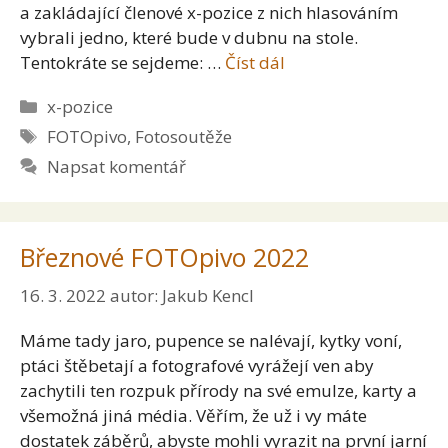
a zakládající členové x-pozice z nich hlasováním
vybrali jedno, které bude v dubnu na stole.
Tentokráte se sejdeme: …
Číst dál
Rubriky
x-pozice
Štítky
FOTOpivo
,
Fotosoutěže
Napsat komentář
Březnové FOTOpivo 2022
16. 3. 2022
autor:
Jakub Kencl
Máme tady jaro, pupence se nalévají, kytky voní,
ptáci štěbetají a fotografové vyrážejí ven aby
zachytili ten rozpuk přírody na své emulze, karty a
všemožná jiná média. Věřím, že už i vy máte
dostatek záběrů, abyste mohli vyrazit na první jarní