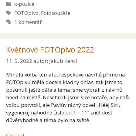
Rubriky
x-pozice
Štítky
FOTOpivo
,
Fotosoutěže
1 komentář
Květnové FOTOpivo 2022
11. 5. 2022
autor:
Jakub Kencl
Minulá volba tématu, respektive návrhů přímo na
FOTOpivu měla docela kladný ohlas, tak jsme to
posunuli ještě dále a téma jsme vybrali z návrhů
hned na místě. Nesehnali jsme sice notáře, aby naši
volbu potvrdil, ale Pavlův rázný povel „Hééj Siri,
vygeneruj náhodné číslo od 1 – 11” zněl dost
důvěryhodně a téma bylo na světě.
Číst dál