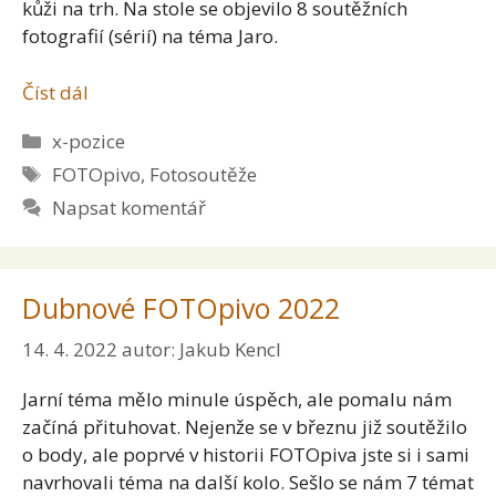
kůži na trh. Na stole se objevilo 8 soutěžních
fotografií (sérií) na téma Jaro.
Číst dál
Rubriky
x-pozice
Štítky
FOTOpivo
,
Fotosoutěže
Napsat komentář
Dubnové FOTOpivo 2022
14. 4. 2022
autor:
Jakub Kencl
Jarní téma mělo minule úspěch, ale pomalu nám
začíná přituhovat. Nejenže se v březnu již soutěžilo
o body, ale poprvé v historii FOTOpiva jste si i sami
navrhovali téma na další kolo. Sešlo se nám 7 témat