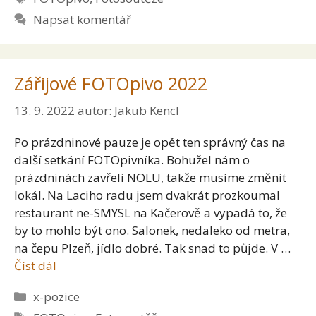
Napsat komentář
Zářijové FOTOpivo 2022
13. 9. 2022
autor:
Jakub Kencl
Po prázdninové pauze je opět ten správný čas na
další setkání FOTOpivníka. Bohužel nám o
prázdninách zavřeli NOLU, takže musíme změnit
lokál. Na Laciho radu jsem dvakrát prozkoumal
restaurant ne-SMYSL na Kačerově a vypadá to, že
by to mohlo být ono. Salonek, nedaleko od metra,
na čepu Plzeň, jídlo dobré. Tak snad to půjde. V …
Číst dál
Rubriky
x-pozice
Štítky