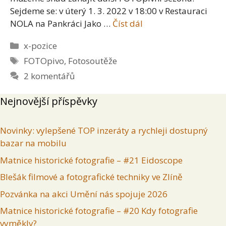
Sejdeme se: v úterý 1. 3. 2022 v 18:00 v Restauraci
NOLA na Pankráci Jako …
Číst dál
Rubriky
x-pozice
Štítky
FOTOpivo
,
Fotosoutěže
2 komentářů
Nejnovější příspěvky
Novinky: vylepšené TOP inzeráty a rychleji dostupný
bazar na mobilu
Matnice historické fotografie – #21 Eidoscope
Blešák filmové a fotografické techniky ve Zlíně
Pozvánka na akci Umění nás spojuje 2026
Matnice historické fotografie – #20 Kdy fotografie
vyměkly?