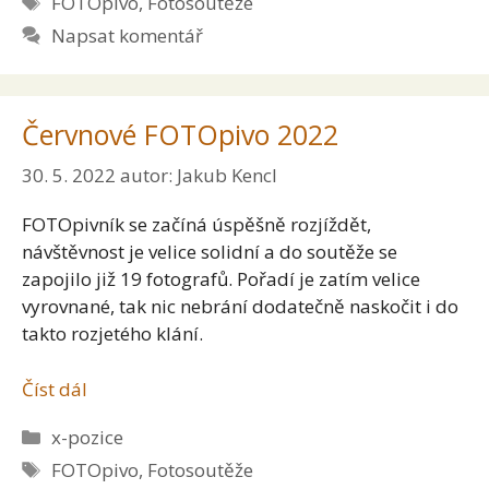
FOTOpivo
,
Fotosoutěže
Napsat komentář
Červnové FOTOpivo 2022
30. 5. 2022
autor:
Jakub Kencl
FOTOpivník se začíná úspěšně rozjíždět,
návštěvnost je velice solidní a do soutěže se
zapojilo již 19 fotografů. Pořadí je zatím velice
vyrovnané, tak nic nebrání dodatečně naskočit i do
takto rozjetého klání.
Číst dál
Rubriky
x-pozice
Štítky
FOTOpivo
,
Fotosoutěže