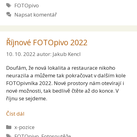
Štítky
FOTOpivo
Napsat komentář
Říjnové FOTOpivo 2022
10. 10. 2022
autor:
Jakub Kencl
Doufám, že nová lokalita a restaurace nikoho
neurazila a můžeme tak pokračovat v dalším kole
FOTOpivníka 2022. Nové prostory nám otevírají i
nové možnosti, tak bedlivě čtěte až do konce. V
říjnu se sejdeme.
Číst dál
Rubriky
x-pozice
Štítky
FOTOpivo
,
Fotosoutěže