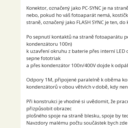
Konektor, označený jako PC-SYNC je na straně
nebo, pokud ho váš fotoaparát nemá, kostič
straně, označený jako FLASH SYNC je ten, do 
Po sepnutí kontaktů na straně fotoaparátu p
kondenzátoru 100n)
k uzavření okruhu z baterie přes interní LED
sepne fototriak
a přes kondenzátor 100n/400V dojde k odpál
Odpory 1M, připojené paralelně k oběma kon
kondenzátorů v obou větvích v době, kdy nen
Při konstrukci je vhodné si uvědomit, že p
přizpůsobit obrazec
plošného spoje na straně blesku, spoje by te
Navzdory malému počtu součástek bych zde 