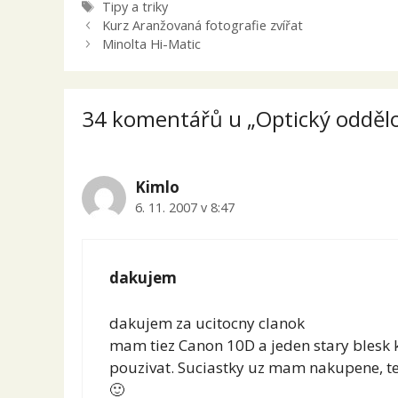
Štítky
Tipy a triky
Kurz Aranžovaná fotografie zvířat
Minolta Hi-Matic
34 komentářů u „Optický oddělov
Kimlo
6. 11. 2007 v 8:47
dakujem
dakujem za ucitocny clanok
mam tiez Canon 10D a jeden stary blesk
pouzivat. Suciastky uz mam nakupene, ter
🙂