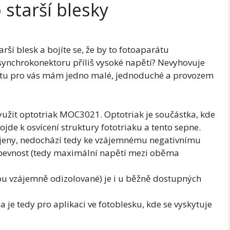
 starší blesky
rší blesk a bojíte se, že by to fotoaparátu
 synchrokonektoru příliš vysoké napětí? Nevyhovuje
k tu pro vás mám jedno malé, jednoduché a provozem
yužit optotriak MOC3021. Optotriak je součástka, kde
de k osvícení struktury fototriaku a tento sepne.
pojeny, nedochází tedy ke vzájemnému negativnímu
ní pevnost (tedy maximální napětí mezi oběma
jsou vzájemně odizolované) je i u běžně dostupných
 a je tedy pro aplikaci ve fotoblesku, kde se vyskytuje
.