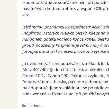
Hodnota žádné ze součástek není při použití 
nastíněných hodnot trefíte s alespoň 50% pře
vliv.
Ještě malou poznámku k bezpečnosti: Ačkoli zde
(například u starých ruských blesků, kde se na 
náhodném doteku volného konce kabelu blesku žá
proud, používaný ke spínání, je velmi malý a pr
fotoaparátu stačí ke zničení právě ono vysoké n
Já uvedené zařízení používám již několik let
Metz 401/402 (jeden řídící blesk a několik ex
Canon 10D a Canon T90. Pokud si zvyknete, ž
fotoaparátem a blesky, pak toto jednoduché
pak doporučuji porozhlédnout se po rádiové
zde uvedené zařízení se ani při použití nových
Rubriky
Technika