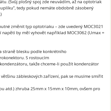
átu. (Svůj plošný spoj zde neuvádím, až na optotriak
 šuplíku”, tedy pokud nemáte obdobně zásobený
)
je nutné změnit typ optotriaku – zde uvedený MOC3021
ší napětí by měl vyhovět například MOC3062 (Umax =
a straně blesku podle konkrétního
hrokonektoru. S rostoucím
 kondenzátoru, takže chceme-li použít kondenzátor
 většinu zábleskových zařízení, pak se musíme smířit
 typu atd.) zhruba 25mm x 15mm x 10mm, ovšem pro