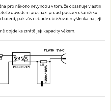
á pro někoho nevýhodu v tom, že obsahuje vlastní
 protože obvodem prochází proud pouze v okamžiku
ou baterii, pak vás nebude obtěžovat myšlenka na její
ě dojde ke ztrátě její kapacity věkem.