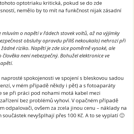
tohoto optotriaku kritická, pokud se do zde
sností, nemělo by to mít na funkčnost nijak zásadní
 mluvím o napětí v řádech stovek voltů, až na výjimky
bezpečnost obsluhy opravdu příliš nekoukalo) nehrozí při
dné riziko. Napětí je zde sice poměrně vysoké, ale
o člověka není nebezpečný. Bohužel elektronice ve
apětí.
 k naprosté spokojenosti ve spojení s bleskovou sadou
tenzí, v mém případě někdy i pět) a s fotoaparáty
e se při práci pod nohami motá kabel mezi
 zařízení bez problémů vyhoví. V opačném případě
m odpalovači, ovšem za zcela jinou cenu – náklady na
 součástek nevyšplhají přes 100 Kč. A to se vyplatí 🙂