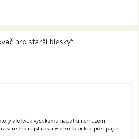
ač pro starší blesky“
 ktory ale kvoli vysokemu napatiu nemozem
z si uz len najst cas a vsetko to pekne pozapajat