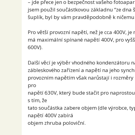
– jde přece jen o bezpečnost vašeho fotoapar
jsem použil součástkovou základnu “ze dna
šuplík, byl by vám pravděpodobně k ničemu.
Pro větší provozní napětí, než je cca 400V, 
má maximální spínané napětí 400V, pro vyš
600V).
Další věcí je výběr vhodného kondenzátoru n
zábleskového zařízení a napětí na jeho sync
provozním napětím však narůstají i rozměry
pro
napětí 630V, který bude stačit pro naprostou
s tím, že
tato součástka zabere objem (dle výrobce,
napětí 400V zabírá
objem zhruba poloviční.