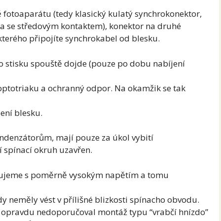
 fotoaparátu (tedy klasický kulatý synchrokonektor,
ka se středovým kontaktem), konektor na druhé
kterého připojíte synchrokabel od blesku.
o stisku spouště dojde (pouze po dobu nabíjení
 optotriaku a ochranný odpor. Na okamžik se tak
ení blesku.
denzátorům, mají pouze za úkol vybití
í spínací okruh uzavřen.
racujeme s poměrně vysokým napětím a tomu
dy neměly vést v přílišné blizkosti spínacho obvodu.
opravdu nedoporučoval montáž typu “vrabčí hnízdo”