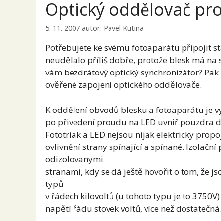
Optický oddělovač pro
5. 11. 2007
autor:
Pavel Kutina
Potřebujete ke svému fotoaparátu připojit sta
neudělalo příliš dobře, protože blesk má na
vám bezdrátový optický synchronizátor? Pa
ověřené zapojení optického oddělovače.
K oddělení obvodů blesku a fotoaparátu je v
po přivedení proudu na LED uvniř pouzdra doj
Fototriak a LED nejsou nijak elektricky pro
ovlivnění strany spínající a spínané. Izolač
odizolovanymi
stranami, kdy se dá ještě hovořit o tom, že 
typů
v řádech kilovoltů (u tohoto typu je to 3750V)
napětí řádu stovek voltů, více než dostatečná