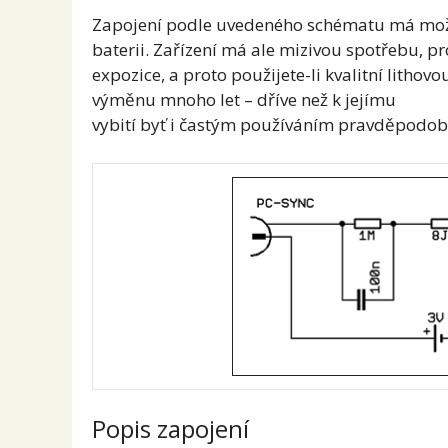
Zapojení podle uvedeného schématu má možn
baterii. Zařízení má ale mizivou spotřebu,
expozice, a proto použijete-li kvalitní lithov
výměnu mnoho let – dříve než k jejímu
vybití byť i častým používáním pravděpodobn
Popis zapojení